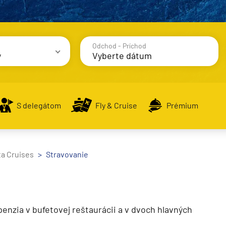
Odchod - Príchod
y
avy
S delegátom
Fly & Cruise
Prémium
a Cruises
Stravovanie
alsko
e
penzia v bufetovej reštaurácii a v dvoch hlavných