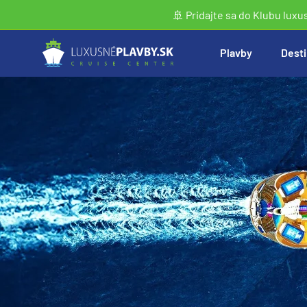
🚢 Pridajte sa do Klubu luxu
Plavby
Desti
Vyhľadať