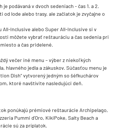
 je podávaná v dvoch sedeniach - čas 1. a 2.
ti od lode alebo trasy, ale začiatok je zvyčajne o
All-Inclusive alebo Super All-Inclusive si v
ie
nosti môžete vybrať reštauráciu a čas sedenia pri
 miesto a čas pridelené.
ždý večer iné menu – výber z niekoľkých
la, hlavného jedla a zákuskov. Súčasťou menu je
nation Dish“ vytvorený jedným so šéfkuchárov
om, ktoré navštívite nasledujúci deň.
a
ra a Maroko
ok ponúkajú prémiové reštaurácie Archipelago,
izzeria Pummi d'Oro, KikiPoke, Salty Beach a
rácie sú za príplatok.