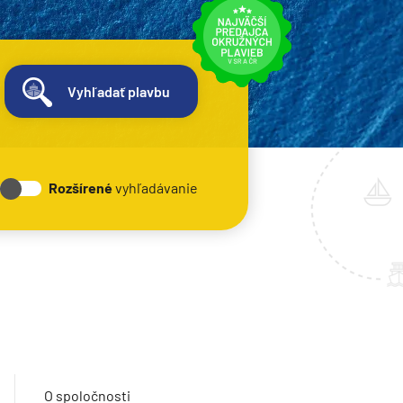
Vyhľadať plavbu
Rozšírené
vyhľadávanie
O spoločnosti