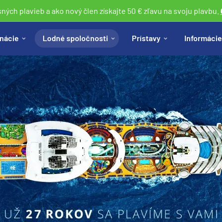
sných plavieb a ako nový člen získajte 50 € zľavu na svoju plavbu.
nácie
Lodné spoločnosti
Prístavy
Informácie