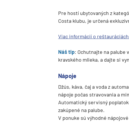
Kanárske ostrovy a Ma
Pre hostí ubytovaných z kategó
Karibik a Stredná Ameri
Costa klubu, je určená exkluzív
Bahamy
Bermudy
Viac informácií o reštauráciách
Južný Karibik
Náš tip
: Ochutnajte na palube 
Kalifornia a Mexiko
kravského mlieka, a dajte si vyn
Karibik a Stredná Ame
Východný Karibik
Nápoje
Západný Karibik
Džús, káva, čaj a voda z autom
Severná Amerika
nápoje počas stravovania a mim
Automatický servisný poplatok 
Aljaška
zakúpené na palube.
Kanada a Nové Anglick
V ponuke sú výhodné nápojové 
Západné pobrežie USA