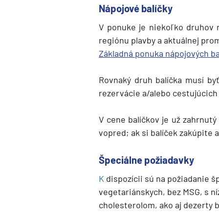
Južná Amerika
Nápojové balíčky
Južná Amerika
V ponuke je niekoľko druhov ná
Arabský polostrov
regiónu plavby a aktuálnej pro
Základná ponuka nápojových bal
Červené more
Emiráty a Perzský záliv
Rovnaký druh balíčka musí by
Ázia
rezervácie a/alebo cestujúcich 
Ázia
V cene balíčkov je už zahrnutý 
India
vopred; ak si balíček zakúpite a
Japonsko
Juhovýchodná Ázia
Špeciálne požiadavky
Austrália a Nový Zéland
K
dispozícii sú na požiadanie šp
Austrália a Nový Zélan
vegetariánskych, bez MSG, s 
cholesterolom, ako aj dezerty b
Afrika a Indický oceán