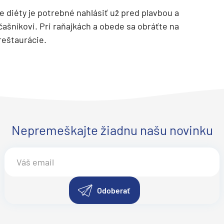
ne diéty je potrebné nahlásiť už pred plavbou a
ašníkovi. Pri raňajkách a obede sa obráťte na
reštaurácie.
Nepremeškajte žiadnu našu novinku
Odoberať
segment