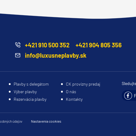
+421 910 500 352
+421 904 805 356
info@luxusneplavby.sk
Sledujt
Plavby s delegátom
CK provízny predaj
Výber plavby
O nás
Rezervácia plavby
Kontakty
sobných údajov
Nastavenia cookies