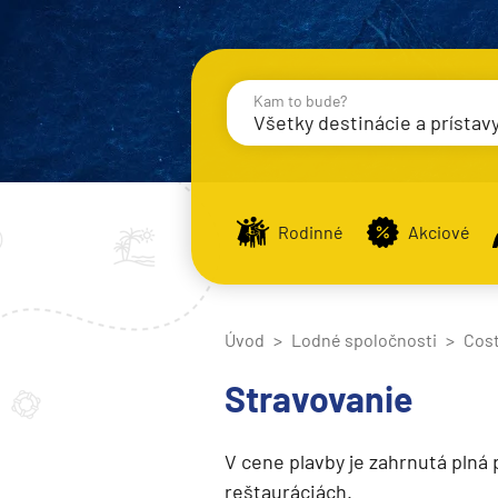
Kam to bude?
Všetky destinácie a prístav
Destinácie
Príst
Rodinné
Akciové
Stredomorie
Stredomorie
Úvod
Lodné spoločnosti
Cost
Stredomorie a Portug
Stravovanie
Východné Stredomori
Západné Stredomorie
V cene plavby je zahrnutá plná 
Severná Európa
reštauráciách.