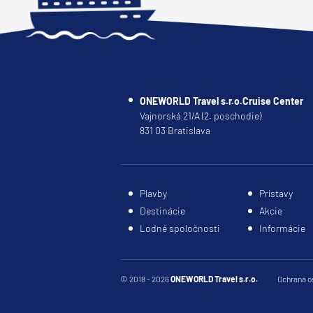
Plavby okolo sveta
Expedičné plavby
Antarktída
Arktída
ONEWORLD Travel s.r.o.Cruise Center
Vajnorská 21/A (2. poschodie)
Expedičné plavby
831 03 Bratislava
Galapágy
Potvrdiť
Plavby
Prístavy
Destinácie
Akcie
Lodné spoločnosti
Informácie
© 2018 - 2026
ONEWORLD Travel s.r.o.
Ochrana o