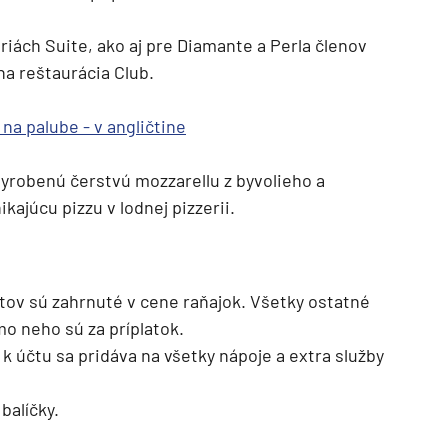
deira
riách Suite, ako aj pre Diamante a Perla členov
ka
na reštaurácia Club.
 na palube - v angličtine
vyrobenú čerstvú mozzarellu z byvolieho a
ikajúcu pizzu v lodnej pizzerii.
rika
atov sú zahrnuté v cene raňajok. Všetky ostatné
o neho sú za príplatok.
k účtu sa pridáva na všetky nápoje a extra služby
o
balíčky.