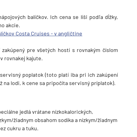
pojových balíčkov. Ich cena se líši podľa dĺžky,
mo akcie.
íčkov Costa Cruises - v angličtine
ť zakúpený pre všetých hostí s rovnakým číslom
v rovnakej kajute.
servisný poplatok (toto platí iba pri ich zakúpení
ž na lodi, k cene sa pripočíta servisný príplatok).
eciálne jedlá vrátane nízkokalorických,
d
nízkym/žiadnym obsahom sodíka a nízkym/žiadnym
ez cukru a tuku.