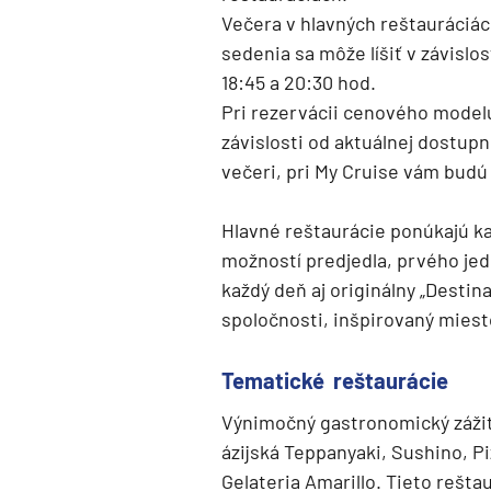
Večera v hlavných reštauráciách
Grónsko
sedenia sa môže líšiť v závislos
Island
18:45 a 20:30 hod.
Nórske fjordy
Pri rezervácii cenového modelu 
Nórske fjordy a Pobalt
závislosti od aktuálnej dostup
večeri, pri My Cruise vám budú
Pobaltie
Severná Európa
Hlavné reštaurácie ponúkajú ka
Severozápadná Európa
možností predjedla, prvého jed
Britské ostrovy a Írsko
každý deň aj originálny „Desti
spoločnosti, inšpirovaný miest
Pobrežie Európy
Severozápadná Európ
Tematické reštaurácie
Kanárske ostrovy, Madei
Výnimočný gastronomický zážit
Azorské ostrovy
ázijská Teppanyaki, Sushino, P
Kanárske ostrovy
Gelateria Amarillo. Tieto reštau