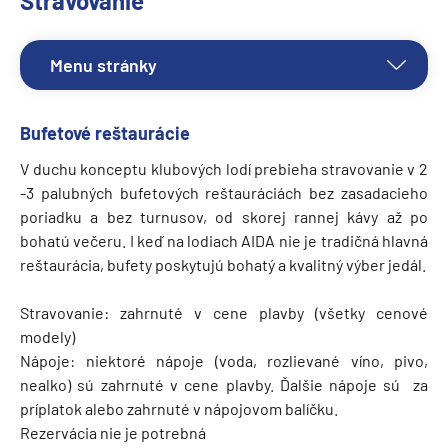
Stravovanie
Menu stránky
Bufetové reštaurácie
V duchu konceptu klubových lodí prebieha stravovanie v 2
-3 palubných bufetových reštauráciách bez zasadacieho
poriadku a bez turnusov, od skorej rannej kávy až po
bohatú večeru. I keď na lodiach AIDA nie je tradičná hlavná
reštaurácia, bufety poskytujú bohatý a kvalitný výber jedál.
Stravovanie: zahrnuté v cene plavby (všetky cenové
modely)
Nápoje: niektoré nápoje (voda, rozlievané víno, pivo,
nealko) sú zahrnuté v cene plavby. Ďalšie nápoje sú za
príplatok alebo zahrnuté v nápojovom balíčku.
Rezervácia nie je potrebná