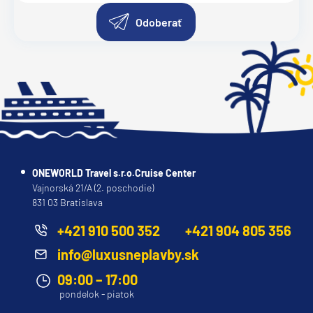
Odoberať
ONEWORLD Travel s.r.o.Cruise Center
Vajnorská 21/A (2. poschodie)
831 03 Bratislava
+421 910 500 352
+421 904 805 356
info@luxusneplavby.sk
09:00 – 17:00
pondelok - piatok