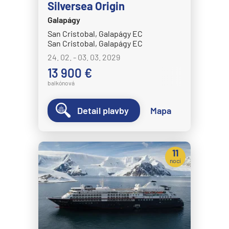
Silversea Origin
HANSEATIC nature
Galapágy
HANSEATIC spirit
San Cristobal, Galapágy EC
MS Bremen
San Cristobal, Galapágy EC
24. 02. - 03. 03. 2029
MS Europa
13 900 €
MS Europa 2
balkónová
Holland America Line
Detail plavby
Mapa
MS Eurodam
MS Koningsdam
MS Nieuw Amsterdam
11
nocí
MS Nieuw Statendam
MS Noordam
MS Oosterdam
MS Rotterdam