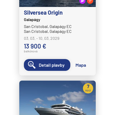
MS Nordkapp
MS Nordlys
Silversea Origin
MS Nordnorge
Galapágy
San Cristobal, Galapágy EC
MS Nordstjernen
San Cristobal, Galapágy EC
MS Otto Sverdrup
03. 03. - 10. 03. 2029
MS Polarlys
13 900 €
balkónová
MS Richard With
MS Trollfjord
Detail plavby
Mapa
MS Vesteralen
MSC Cruises
7
MSC Armonia
nocí
MSC Bellissima
MSC Divina
MSC Euribia