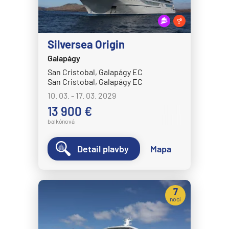
MSC Fantasia
MSC Grandiosa
Silversea Origin
MSC Lirica
Galapágy
MSC Magnifica
San Cristobal, Galapágy EC
San Cristobal, Galapágy EC
MSC Meraviglia
10. 03. - 17. 03. 2029
MSC Musica
13 900 €
MSC Opera
balkónová
MSC Orchestra
Detail plavby
Mapa
MSC Poesia
MSC Preziosa
MSC Seascape
7
nocí
MSC Seashore
MSC Seaside