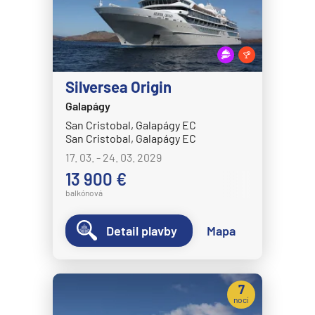
MSC Seaview
MSC Sinfonia
MSC Splendida
Silversea Origin
MSC Virtuosa
Galapágy
MSC World America
San Cristobal, Galapágy EC
MSC World Asia
San Cristobal, Galapágy EC
17. 03. - 24. 03. 2029
MSC World Atlantic
13 900 €
MSC World Europa
balkónová
Norwegian Cruise Line
Detail plavby
Mapa
Norwegian Aqua
Norwegian Aura
Norwegian Bliss
7
nocí
Norwegian Breakaway