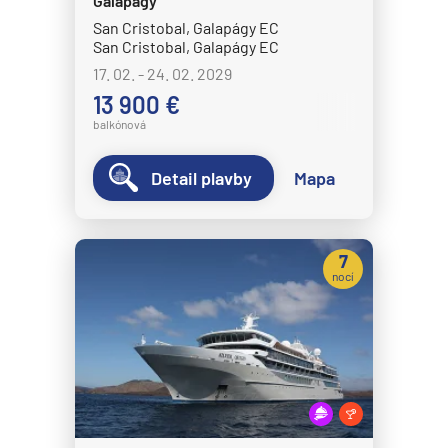
Galapágy
Disney Magic
San Cristobal, Galapágy EC
San Cristobal, Galapágy EC
Disney Treasure
17. 02. - 24. 02. 2029
Disney Wish
13 900 €
Disney Wonder
balkónová
Explora Journeys
Detail plavby
Mapa
Explora I
Explora II
Explora III
7
nocí
Explora IV
Explora V
Explora VI
Hapag-Lloyd Cruises
HANSEATIC inspiration