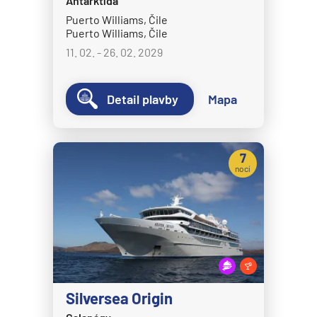
Antarktída
Crystal Cruises
Puerto Williams, Čile
Puerto Williams, Čile
Crystal Serenity
11. 02. - 26. 02. 2029
Crystal Symphony
Cunard Line
Detail plavby
Mapa
Queen Anne
Queen Elizabeth
7
Queen Mary 2
nocí
Queen Victoria
Disney Cruise Line
Disney Adventure
Disney Destiny
Disney Dream
Silversea Origin
Disney Fantasy