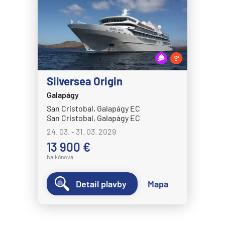
Norwegian Dawn
Norwegian Encore
Norwegian Epic
Norwegian Escape
Norwegian Gem
Silversea Origin
Galapágy
Norwegian Getaway
San Cristobal, Galapágy EC
Norwegian Jade
San Cristobal, Galapágy EC
Norwegian Jewel
24. 03. - 31. 03. 2029
13 900 €
Norwegian Joy
balkónová
Norwegian Luna
Norwegian Pearl
Detail plavby
Mapa
Norwegian Prima
Norwegian Sky