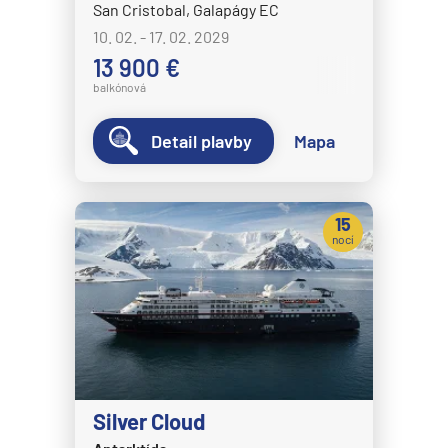
Celestyal Cruises
San Cristobal, Galapágy EC
Celestyal Discovery
10. 02. - 17. 02. 2029
13 900 €
Celestyal Journey
balkónová
Celestyal Olympia
Costa Cruises
Detail plavby
Mapa
Costa Deliziosa
Costa Diadema
15
Costa Fascinosa
nocí
Costa Favolosa
Costa Fortuna
Costa Pacifica
Costa Serena
Costa Smeralda
Silver Cloud
Costa Toscana