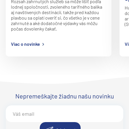
Rozsah zahrnutých služieb sa môže líšiť podľa
Oceania Vista
lodnej spoločnosti, zvoleného tarifného balíka
Hu
P&O
aj navštívených destinácií, takže pred každou
do
plavbou sa oplatí overiť si, čo všetko je v cene
ar
Arcadia
zahrnuté a aké dodatočné výdavky vás môžu
(S
počas dovolenky čakať.
Arvia
Aurora
Viac o novinke
Vi
Azura
Britannia
Iona
Ventura
Paul Gauguin Cruises
Nepremeškajte žiadnu našu novinku
MS Paul Gauguin
Plantours
MS Hamburg