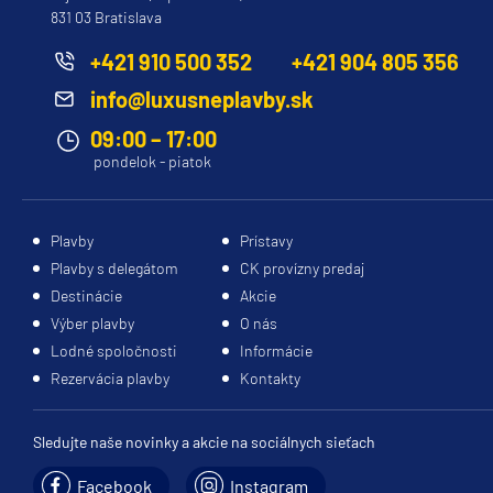
831 03 Bratislava
Evrima
Ilma
+421 910 500 352
+421 904 805 356
Luminara
info@luxusneplavby.sk
Royal Caribbean Cruises
09:00 – 17:00
pondelok - piatok
Adventure of the Seas
Allure of the Seas
Plavby
Prístavy
Anthem of the Seas
Plavby s delegátom
CK provízny predaj
Brilliance of the Seas
Destinácie
Akcie
Enchantment of the Seas
Výber plavby
O nás
Lodné spoločnosti
Informácie
Explorer of the Seas
Rezervácia plavby
Kontakty
Freedom of the Seas
Grandeur of the Seas
Sledujte naše novinky a akcie na sociálnych sieťach
Harmony of the Seas
Facebook
Instagram