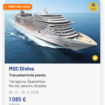
MS Nordkapp
13
PREPITNÉ V CENE
MS Nordlys
nocí
MS Nordnorge
MS Nordstjernen
MS Otto Sverdrup
MS Polarlys
MS Richard With
MS Trollfjord
MS Vesteralen
MSC Divina
MSC Cruises
Transatlantické plavby
MSC Armonia
Tarragona, Španielsko
Rio De Janeiro, Brazília
MSC Bellissima
02. 11. - 15. 11. 2026
MSC Divina
1 085 €
MSC Euribia
vnútorná