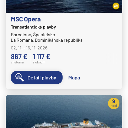
Norwegian Dawn
Norwegian Encore
MSC Opera
Norwegian Epic
Transatlantické plavby
Barcelona, Španielsko
Norwegian Escape
La Romana, Dominikánska republika
Norwegian Gem
02. 11. - 16. 11. 2026
Norwegian Getaway
867 €
1 117 €
vnútorná
s oknom
Norwegian Jade
Norwegian Jewel
Detail plavby
Mapa
Norwegian Joy
Norwegian Luna
9
Norwegian Pearl
nocí
Norwegian Prima
Norwegian Sky