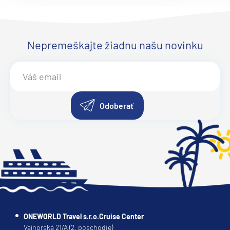
Ruby Princess
Sapphire Princess
Nepremeškajte žiadnu našu novinku
Sky Princess
Star Princess
Sun Princess
Regent Seven Seas
Odoberať
Seven Seas Explorer®
Seven Seas Grandeur™
Seven Seas Mariner®
Seven Seas Navigator®
Seven Seas Splendor™
Seven Seas Voyager®
ONEWORLD Travel s.r.o.Cruise Center
Ritz-Carlton
Vajnorská 21/A (2. poschodie)