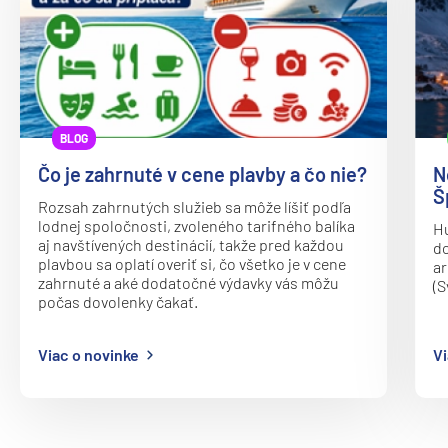
Princess
Caribbean Princess
Coral Princess
Crown Princess
BLOG
Diamond Princess
Čo je zahrnuté v cene plavby a čo nie?
N
Š
Discovery Princess
Rozsah zahrnutých služieb sa môže líšiť podľa
lodnej spoločnosti, zvoleného tarifného balíka
Hu
Emerald Princess
aj navštívených destinácií, takže pred každou
do
plavbou sa oplatí overiť si, čo všetko je v cene
ar
Enchanted Princess
zahrnuté a aké dodatočné výdavky vás môžu
(S
Grand Princess
počas dovolenky čakať.
Island Princess
Viac o novinke
Vi
Majestic Princess
Regal Princess
Royal Princess