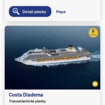
MSC Fantasia
Detail plavby
Mapa
MSC Grandiosa
MSC Lirica
8
MSC Magnifica
nocí
MSC Meraviglia
MSC Musica
MSC Opera
MSC Orchestra
MSC Poesia
MSC Preziosa
MSC Seascape
Costa Diadema
MSC Seashore
Transatlantické plavby
MSC Seaside