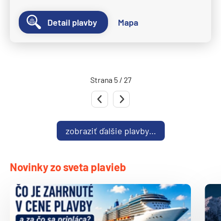
Ponant
Le Bellot
Detail plavby
Mapa
Le Boreal
Le Bouganville
Le Champlain
Strana 5 / 27
Le Commandant Charcot
Predchádzajúca strana
Nasledujúca strana
Le Dumont-D'Urville
Le Jacques Cartier
zobraziť ďalšie plavby…
Le Laperouse
Le Lyrial
Novinky zo sveta plavieb
Le Ponant
Le Soleal
L´Austral
The Spirit of Ponant