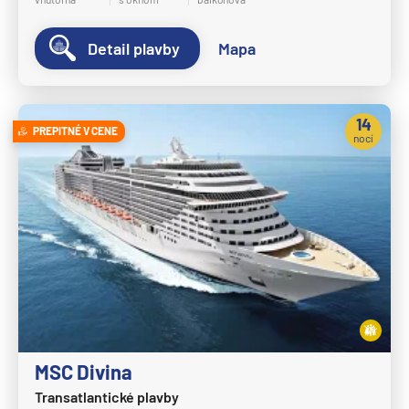
Crystal Cruises
Detail plavby
Mapa
Crystal Serenity
Crystal Symphony
Cunard Line
14
PREPITNÉ V CENE
nocí
Queen Anne
Queen Elizabeth
Queen Mary 2
Queen Victoria
Disney Cruise Line
Disney Adventure
Disney Destiny
Disney Dream
MSC Divina
Transatlantické plavby
Disney Fantasy