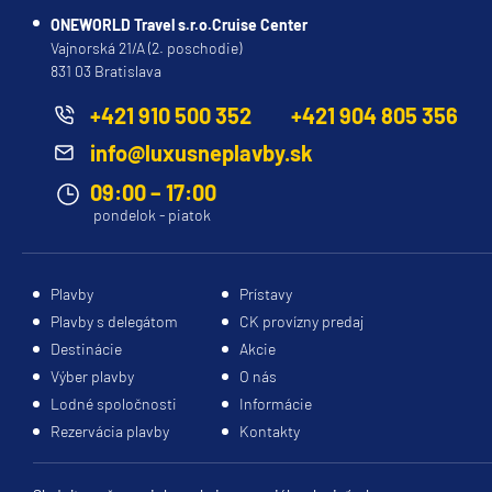
Celestyal Cruises
ONEWORLD Travel s.r.o.Cruise Center
Celestyal Discovery
Vajnorská 21/A (2. poschodie)
831 03 Bratislava
Celestyal Journey
Celestyal Olympia
+421 910 500 352
+421 904 805 356
Costa Cruises
info@luxusneplavby.sk
Costa Deliziosa
09:00 – 17:00
pondelok - piatok
Costa Diadema
Costa Fascinosa
Plavby
Prístavy
Costa Favolosa
Plavby s delegátom
CK provízny predaj
Costa Fortuna
Destinácie
Akcie
Costa Pacifica
Výber plavby
O nás
Lodné spoločnosti
Informácie
Costa Serena
Rezervácia plavby
Kontakty
Costa Smeralda
Costa Toscana