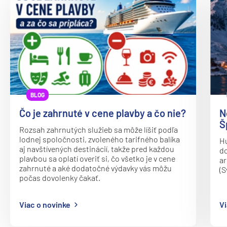
Carnival Pride
Afrika
Carnival Radiance
Indický oceán
Carnival Spirit
Seychely a Maurícius
Carnival Splendor
Havaj a Južný Pacifik
Carnival Sunrise
Havajské ostrovy
Carnival Sunshine
Tahiti a Južný Pacifik
BLOG
Carnival Valor
Repozičné plavby
Čo je zahrnuté v cene plavby a čo nie?
N
Š
Carnival Venezia
Repozičné plavby
Rozsah zahrnutých služieb sa môže líšiť podľa
lodnej spoločnosti, zvoleného tarifného balíka
Hu
Carnival Vista
Transatlantické plavby
aj navštívených destinácií, takže pred každou
do
plavbou sa oplatí overiť si, čo všetko je v cene
Mardi Gras
ar
⇆ Panamský kanál
zahrnuté a aké dodatočné výdavky vás môžu
(S
Celebrity Cruises
počas dovolenky čakať.
⇆ Pobrežie Európy
Celebrity Apex
⇆ Suezský prieplav
Viac o novinke
Vi
Celebrity Ascent
Plavby okolo sveta