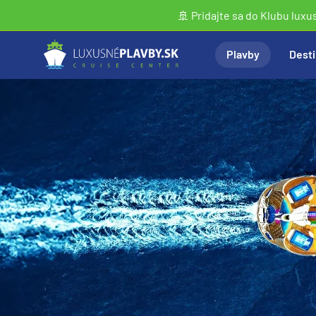
🚢 Pridajte sa do Klubu luxu
Plavby
Desti
Vyhľadať