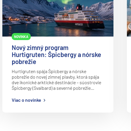
Azamara Quest®
deira
Carnival Cruise Line
ka
Carnival Adventure
Carnival Breeze
NOVINKA
Carnival Celebration
Nový zimný program
Carnival Conquest
Hurtigruten: Špicbergy a nórske
pobrežie
Carnival Dream
rika
Hurtigruten spája Špicbergy a nórske
Carnival Elation
pobrežie do novej zimnej plavby, ktorá spája
Carnival Encounter
dve ikonické arktické destinácie – súostrovie
Špicbergy (Svalbard) a severné pobrežie…
Carnival Festivale
Viac o novinke
Carnival Firenze
Carnival Freedom
o
Carnival Glory