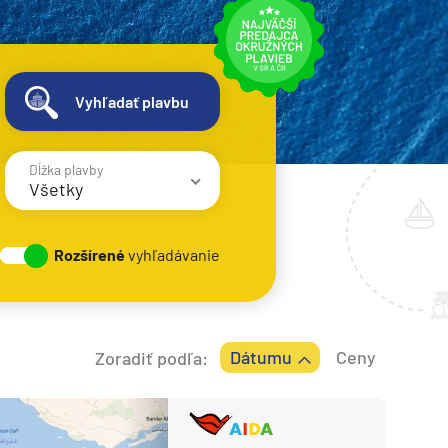
Vyhľadať plavbu
Dĺžka plavby
Všetky
1 - 3 noci
Rozšírené
vyhľadávanie
4 - 6 nocí
7 - 8 nocí
9 - 12 nocí
Dátumu
Ceny
Zoradiť podľa:
13 - 16 nocí
> 17 nocí