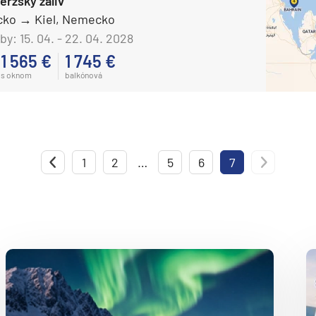
erzský záliv
AIDAluna
cko
Kiel, Nemecko
AIDAmar
by:
15. 04. - 22. 04. 2028
AIDAnova
1 565 €
1 745 €
s oknom
balkónová
AIDAperla
ie
AIDAprima
AIDAsol
AIDAstella
1
Predchádzajúca strana
2
…
5
6
7
Nas
Aranui Cruises
Aranui 5
Azamara Cruises
a
Azamara Journey®
ra a Maroko
Azamara Onward℠
Azamara Pursuit®