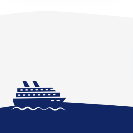
Južná Amerika
Južná Amerika
Arabský polostrov
Červené more
Emiráty a Perzský záli
Ázia
Ázia
India
Japonsko
Juhovýchodná Ázia
Austrália a Nový Zéland
Austrália a Nový Zélan
Afrika a Indický oceán