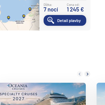
Potvrdiť
Dĺžka:
Cena od:
7
nocí
1 245 €
Detail plavby
ledujúca strana