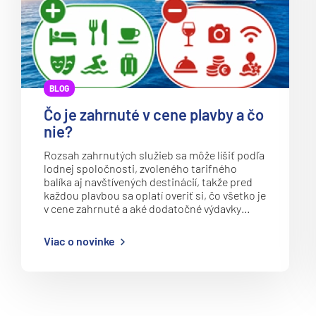
Regent Seven Seas
Kanárske ostrovy a Ma
Ritz-Carlton
Karibik a Stredná Ameri
Royal Caribbean Cruises
Bahamy
Seabourn
Bermudy
BLOG
Silversea
Južný Karibik
Čo je zahrnuté v cene plavby a čo
TUI Cruises
nie?
Kalifornia a Mexiko
Variety Cruises
Rozsah zahrnutých služieb sa môže líšiť podľa
Karibik a Stredná Ame
lodnej spoločnosti, zvoleného tarifného
Virgin Voyages
Východný Karibik
balíka aj navštívených destinácií, takže pred
každou plavbou sa oplatí overiť si, čo všetko je
Windstar Cruises
Západný Karibik
v cene zahrnuté a aké dodatočné výdavky…
Severná Amerika
Potvrdiť
Viac o novinke
Aljaška
Kanada a Nové Anglick
Západné pobrežie USA