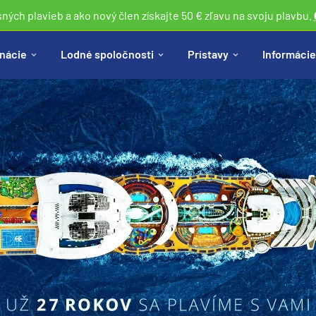
sných plavieb a ako nový člen získajte 50 € zľavu na svoju plavbu.
nácie
Lodné spoločnosti
Prístavy
Informácie