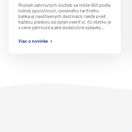
Južná Amerika
Rozsah zahrnutých služieb sa môže líšiť podľa
lodnej spoločnosti, zvoleného tarifného
Južná Amerika
balíka aj navštívených destinácií, takže pred
každou plavbou sa oplatí overiť si, čo všetko je
Arabský polostrov
v cene zahrnuté a aké dodatočné výdavky…
Červené more
Viac o novinke
Emiráty a Perzský záliv
Ázia
Ázia
India
Japonsko
Juhovýchodná Ázia
Austrália a Nový Zéland
Austrália a Nový Zélan
Afrika a Indický oceán