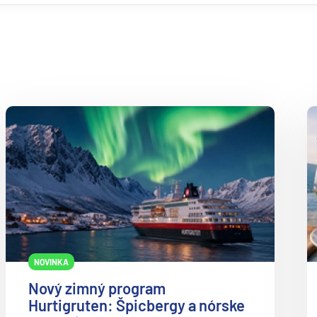
Odyssey of the Seas
deira
Ovation of the Seas
ka
Quantum of the Seas
Radiance of the Seas
Rhapsody of the Seas
Serenade of the Seas
Spectrum of the Seas
rika
Star of the Seas
Symphony of the Seas
Utopia of the Seas
Vision of the Seas
NOVINKA
Voyager of the Seas
o
Nový zimný program
Wonder of the Seas
Hurtigruten: Špicbergy a nórske