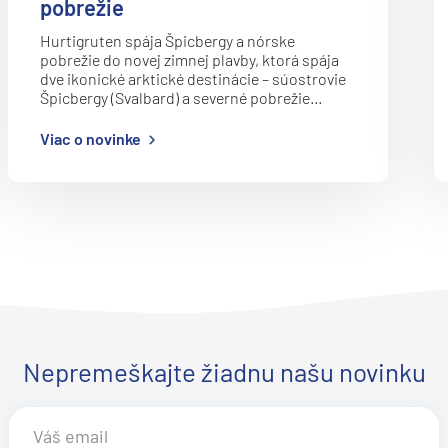
pobrežie
Potvrdiť
Hurtigruten spája Špicbergy a nórske
pobrežie do novej zimnej plavby, ktorá spája
dve ikonické arktické destinácie – súostrovie
Špicbergy (Svalbard) a severné pobrežie…
Viac o novinke
Nepremeškajte žiadnu našu novinku
d