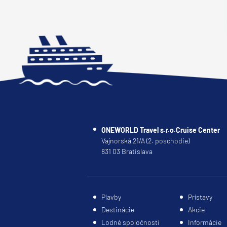
Afrika
Indický oceán
Seychely a Maurícius
Havaj a Južný Pacifik
Havajské ostrovy
Tahiti a Južný Pacifik
Repozičné plavby
Repozičné plavby
ONEWORLD Travel s.r.o.Cruise Center
Transatlantické plavby
Vajnorská 21/A (2. poschodie)
831 03 Bratislava
⇆ Panamský kanál
⇆ Pobrežie Európy
⇆ Suezský prieplav
Plavby
Prístavy
Plavby okolo sveta
Destinácie
Akcie
Lodné spoločnosti
Informácie
Plavba okolo sveta - 