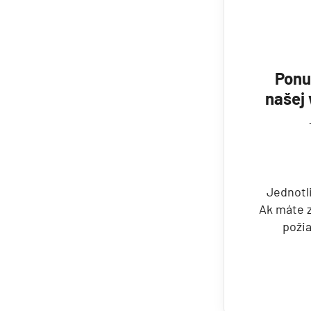
Costa Cruises
Grónsko
Cunard Line
Island
Disney Cruise Line
Nórske fjordy
Ponuk
Explora Journeys
Nórske fjordy a Pobalt
našej 
Hapag-Lloyd Cruises
Pobaltie
Holland America Line
Severná Európa
Hurtigruten
Severozápadná Európa
MSC Cruises
Britské ostrovy a Írsko
Jednotl
Norwegian Cruise Line
Pobrežie Európy
Ak máte z
Oceania Cruises
požia
Severozápadná Európ
P&O
Kanárske ostrovy, Madei
Ponant
Azorské ostrovy
Princess
Kanárske ostrovy