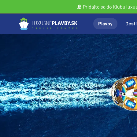
🚢 Pridajte sa do Klubu luxu
Plavby
Desti
Vyhľadať