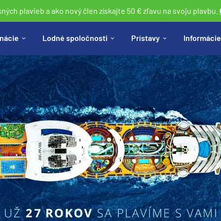
sných plavieb a ako nový člen získajte 50 € zľavu na svoju plavbu.
nácie
Lodné spoločnosti
Prístavy
Informácie