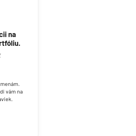
Potvrdiť
cii na
tfóliu.
ť
 zmenám.
adi vám na
aviek.