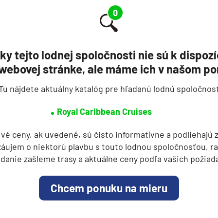
Enchantment of the Seas
Explorer of the Seas
Freedom of the Seas
y tejto lodnej spoločnosti nie sú k dispozí
Grandeur of the Seas
ie
webovej stránke, ale máme ich v našom por
Harmony of the Seas
Tu nájdete aktuálny katalóg pre hľadanú lodnú spoločnos
Icon of the Seas
Independence of the Seas
Royal Caribbean Cruises
Jewel of the Seas
ivé ceny, ak uvedené, sú čisto informatívne a podliehajú
Legend of the Seas
áujem o niektorú plavbu s touto lodnou spoločnosťou, r
Liberty of the Seas
danie zašleme trasy a aktuálne ceny podľa vašich požiad
a
Mariner of the Seas
ra a Maroko
Chcem ponuku na mieru
Navigator of the Seas
Oasis of the Seas