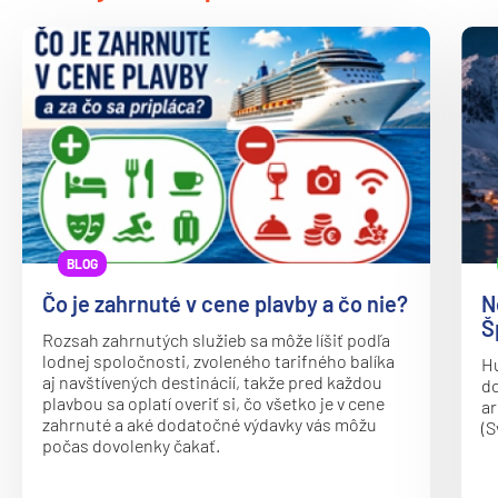
BLOG
Čo je zahrnuté v cene plavby a čo nie?
N
Š
Rozsah zahrnutých služieb sa môže líšiť podľa
lodnej spoločnosti, zvoleného tarifného balíka
Hu
aj navštívených destinácií, takže pred každou
do
plavbou sa oplatí overiť si, čo všetko je v cene
ar
zahrnuté a aké dodatočné výdavky vás môžu
(S
počas dovolenky čakať.