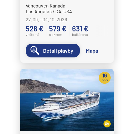
Plavba okolo sveta - segment
Vancouver, Kanada
Los Angeles / CA, USA
Plavby okolo sveta
27. 09. - 04. 10. 2026
Expedičné plavby
528 €
579 €
631 €
Antarktída
vnútorná
s oknom
balkónová
Arktída
Detail plavby
Mapa
Expedičné plavby
Galapágy
16
Potvrdiť
nocí