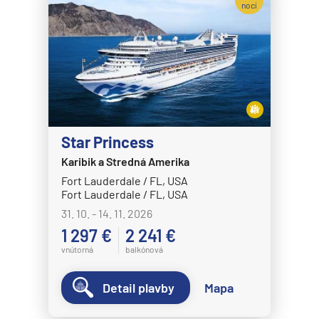
nocí
Star Princess
Karibik a Stredná Amerika
Fort Lauderdale / FL, USA
Fort Lauderdale / FL, USA
31. 10. - 14. 11. 2026
1 297 €
2 241 €
vnútorná
balkónová
Detail plavby
Mapa