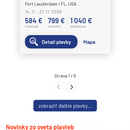
Fort Lauderdale / FL, USA
14. 11. - 21. 11. 2026
584 €
799 €
1 040 €
vnútorná
s oknom
balkónová
Detail plavby
Mapa
Strana 1 / 9
Predchádzajúca strana
Nasledujúca strana
zobraziť ďalšie plavby…
Novinky zo sveta plavieb