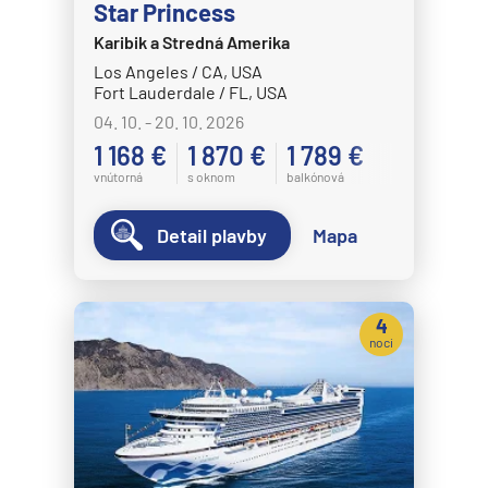
Star Princess
Karibik a Stredná Amerika
Los Angeles / CA, USA
Fort Lauderdale / FL, USA
04. 10. - 20. 10. 2026
1 168 €
1 870 €
1 789 €
vnútorná
s oknom
balkónová
Detail plavby
Mapa
4
noci