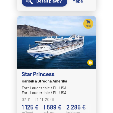
Detail plavby
Mapa
14
nocí
Star Princess
Karibik a Stredná Amerika
Fort Lauderdale / FL, USA
Fort Lauderdale / FL, USA
07. 11. - 21. 11. 2026
1 125 €
1 589 €
2 285 €
vnútorná
s oknom
balkónová