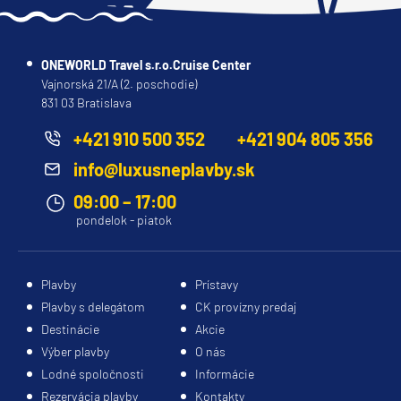
ONEWORLD Travel s.r.o.Cruise Center
Vajnorská 21/A (2. poschodie)
831 03 Bratislava
+421 910 500 352
+421 904 805 356
info@luxusneplavby.sk
09:00 – 17:00
pondelok - piatok
Plavby
Prístavy
Plavby s delegátom
CK provízny predaj
Destinácie
Akcie
Výber plavby
O nás
Lodné spoločnosti
Informácie
Rezervácia plavby
Kontakty