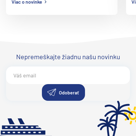
Viac o novinke
Vi
Nepremeškajte žiadnu našu novinku
Odoberať