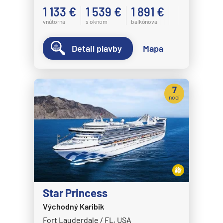
1 133 €
1 539 €
1 891 €
vnútorná
s oknom
balkónová
Detail plavby
Mapa
7
nocí
Star Princess
Východný Karibik
Fort Lauderdale / FL, USA