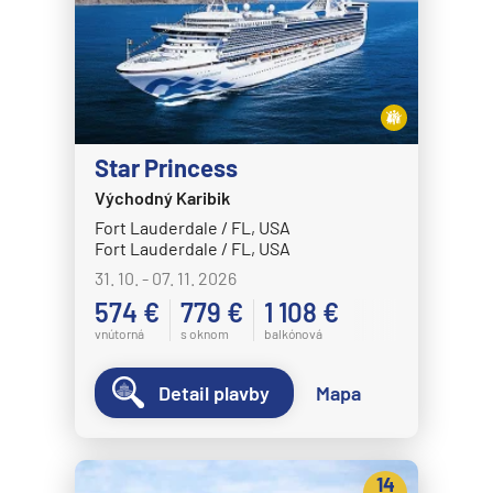
Star Princess
Východný Karibik
Fort Lauderdale / FL, USA
Fort Lauderdale / FL, USA
31. 10. - 07. 11. 2026
574 €
779 €
1 108 €
vnútorná
s oknom
balkónová
Detail plavby
Mapa
14