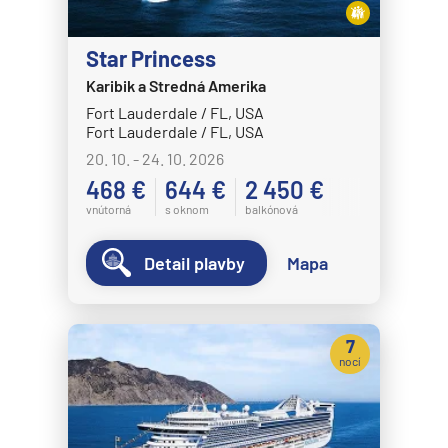
Star Princess
Karibik a Stredná Amerika
Fort Lauderdale / FL, USA
Fort Lauderdale / FL, USA
20. 10. - 24. 10. 2026
468 €
644 €
2 450 €
vnútorná
s oknom
balkónová
Detail plavby
Mapa
7
nocí