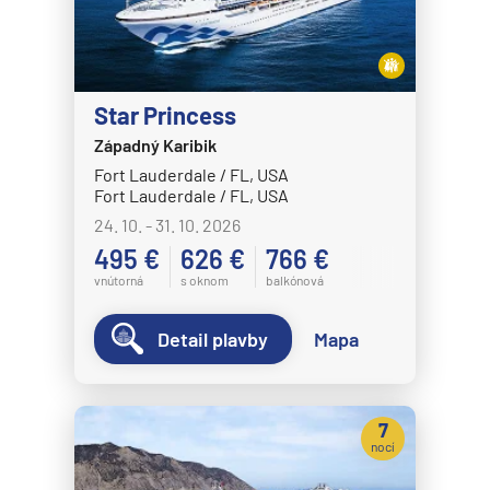
Star Princess
Západný Karibik
Fort Lauderdale / FL, USA
Fort Lauderdale / FL, USA
24. 10. - 31. 10. 2026
495 €
626 €
766 €
vnútorná
s oknom
balkónová
Detail plavby
Mapa
7
nocí