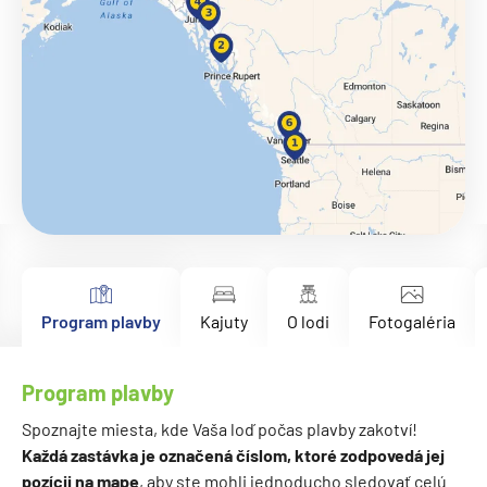
Program plavby
Kajuty
O lodi
Fotogaléria
Program plavby
Spoznajte miesta, kde Vaša loď počas plavby zakotví!
Každá zastávka je označená číslom, ktoré zodpovedá jej
pozícii na mape
, aby ste mohli jednoducho sledovať celú