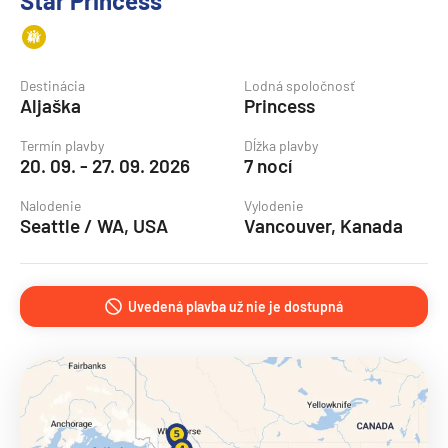
Star Princess
Destinácia
Lodná spoločnosť
Aljaška
Princess
Termín plavby
Dĺžka plavby
20. 09. - 27. 09. 2026
7 nocí
Nalodenie
Vylodenie
Seattle / WA, USA
Vancouver, Kanada
Uvedená plavba už nie je dostupná