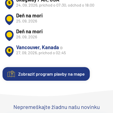
5
24. 09. 2026, príchod o 07:30, odchod o 18:00
Deň na mori
25. 09. 2026
Deň na mori
26. 09. 2026
Vancouver, Kanada
6
27. 09. 2026, príchod o 02:45
Zobraziť program plavby na mape
Kajuty
O
Fotogaléria
Hodnotenie
lodi
Každá
Vitajte
Spokojnosť
loď
vo
zákazníkov
Plavebná
ponúka
fotogalérii
na
Nepremeškajte žiadnu našu novinku
spoločnosť:
Princess
niekoľko
lode
prvom