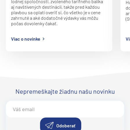
lodnej spoločnosti, zvoleného tarifného balíka
Hu
aj navštívených destinácií, takže pred každou
do
plavbou sa oplatí overiť si, čo všetko je v cene
ar
zahrnuté a aké dodatočné výdavky vás môžu
(S
počas dovolenky čakať.
Viac o novinke
Vi
Nepremeškajte žiadnu našu novinku
Odoberať