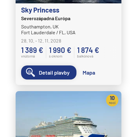
Plavba okolo sveta - segment
Sky Princess
Plavby okolo sveta
Severozápadná Európa
Expedičné plavby
Southampton, UK
Fort Lauderdale / FL, USA
Antarktída
28. 10. - 12. 11. 2028
Arktída
1 389 €
1 990 €
1 874 €
Expedičné plavby
vnútorná
s oknom
balkónová
Galapágy
Detail plavby
Mapa
Potvrdiť
10
nocí