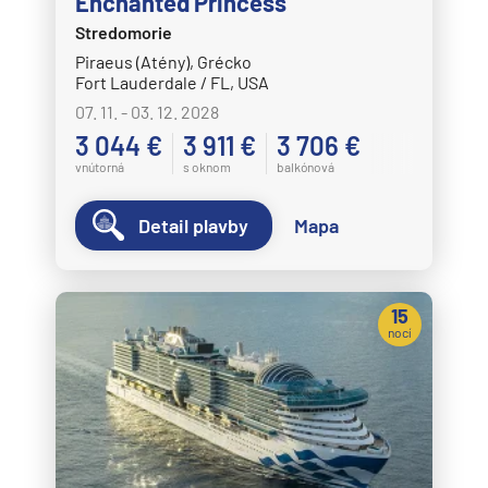
Enchanted Princess
Stredomorie
Piraeus (Atény), Grécko
Fort Lauderdale / FL, USA
07. 11. - 03. 12. 2028
3 044 €
3 911 €
3 706 €
vnútorná
s oknom
balkónová
Detail plavby
Mapa
15
nocí