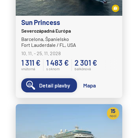
Sun Princess
Severozápadná Európa
Barcelona, Španielsko
Fort Lauderdale / FL, USA
10. 11. - 25. 11. 2028
1 311 €
1 483 €
2 301 €
vnútorná
s oknom
balkónová
Detail plavby
Mapa
15
nocí