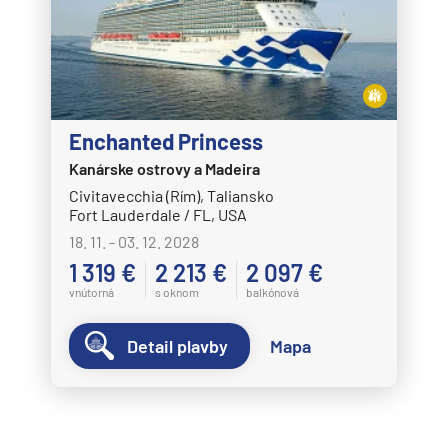
Enchanted Princess
Kanárske ostrovy a Madeira
Civitavecchia (Rím), Taliansko
Fort Lauderdale / FL, USA
18. 11. - 03. 12. 2028
1 319 €
2 213 €
2 097 €
vnútorná
s oknom
balkónová
Detail plavby
Mapa