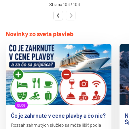
Strana 106 / 106
Predchádzajúca strana
Nasledujúca strana
Novinky zo sveta plavieb
BLOG
Čo je zahrnuté v cene plavby a čo nie?
N
Š
Rozsah zahrnutých služieb sa môže líšiť podľa