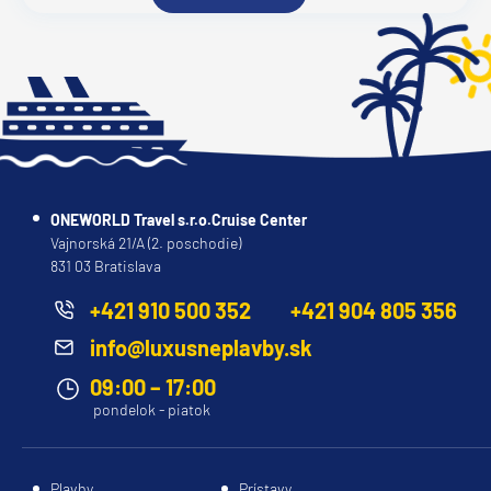
ONEWORLD Travel s.r.o.Cruise Center
Vajnorská 21/A (2. poschodie)
831 03 Bratislava
+421 910 500 352
+421 904 805 356
info@luxusneplavby.sk
09:00 – 17:00
pondelok - piatok
Plavby
Prístavy