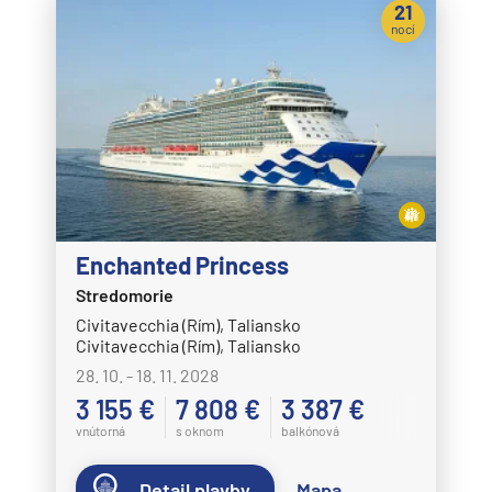
21
nocí
Enchanted Princess
Stredomorie
Civitavecchia (Rím), Taliansko
Civitavecchia (Rím), Taliansko
28. 10. - 18. 11. 2028
3 155 €
7 808 €
3 387 €
vnútorná
s oknom
balkónová
Detail plavby
Mapa