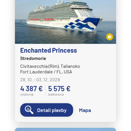
Enchanted Princess
Stredomorie
Civitavecchia (Rím), Taliansko
Fort Lauderdale / FL, USA
28. 10. - 03. 12. 2028
4 387 €
5 575 €
vnútorná
balkónová
Detail plavby
Mapa