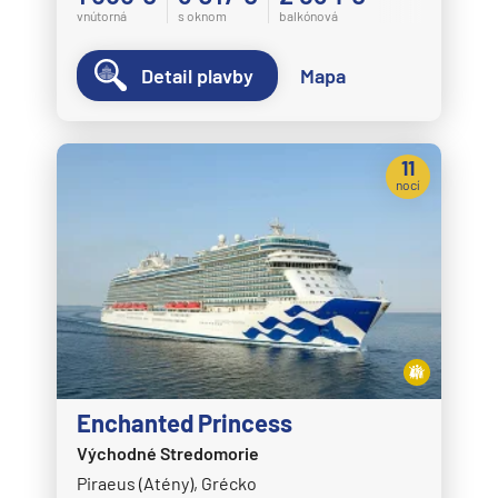
vnútorná
s oknom
balkónová
Detail plavby
Mapa
11
nocí
Enchanted Princess
Východné Stredomorie
Piraeus (Atény), Grécko