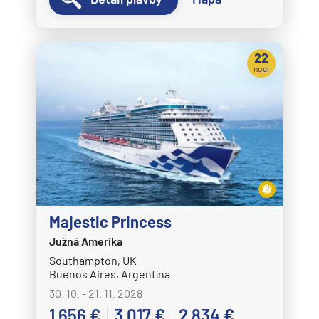
22
nocí
Majestic Princess
Južná Amerika
Southampton, UK
Buenos Aires, Argentína
30. 10. - 21. 11. 2028
1 656 €
3 017 €
2 834 €