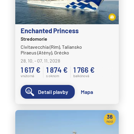
Enchanted Princess
Stredomorie
Civitavecchia (Rím), Taliansko
Piraeus (Atény), Grécko
28. 10. - 07. 11. 2028
1 617 €
1 874 €
1 766 €
vnútorná
s oknom
balkónová
Detail plavby
Mapa
36
nocí