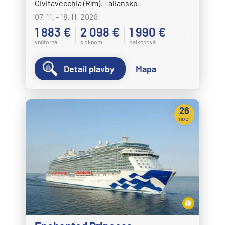
Civitavecchia (Rím), Taliansko
07. 11. - 18. 11. 2028
1 883 €
2 098 €
1 990 €
vnútorná
s oknom
balkónová
Detail plavby
Mapa
26
nocí