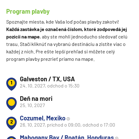
Program plavby
Spoznajte miesta, kde Vaša loď počas plavby zakotví!
Každá zastávka je označená číslom, ktoré zodpovedá jej
pozícii na mape
, aby ste mohli jednoducho sledovať celú
trasu. Stačí kliknúť na vybranú destináciu a zistíte viac o
každej z nich. Pre ešte lepší prehľad si môžete celý
program plavby prezrieť priamo na mape.
Galveston / TX, USA
1
24. 10. 2027, odchod o 15:30
Deň na mori
25. 10. 2027
Cozumel, Mexiko
2
26. 10. 2027, príchod o 09:00, odchod o 17:00
Mahogany Bay / Roatán, Honduras