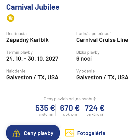
Carnival Jubilee
Destinácia
Lodná spoločnosť
Západný Karibik
Carnival Cruise Line
Termín plavby
Dĺžka plavby
24. 10. - 30. 10. 2027
6 nocí
Nalodenie
Vylodenie
Galveston / TX, USA
Galveston / TX, USA
Ceny plavieb od (na osobu):
535 €
670 €
724 €
vnútorná
s oknom
balkónová
Ceny plavby
Fotogaléria