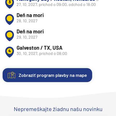
3
27. 10. 2027, príchod o 09:00, odchod o 18:00
Deň na mori
28. 10. 2027
Deň na mori
29. 10. 2027
Galveston / TX, USA
4
30. 10. 2027, príchod o 08:00
Zobraziť program plavby na mape
Nezáväzná
Kajuty
O
Fotogaléria
Hodnotenie
rezervácia
lodi
Každá
Vitajte
Spokojnosť
plavby
loď
vo
zákazníkov
Lodná
Uvedené
ponúka
fotogalérii
na
Nepremeškajte žiadnu našu novinku
spoločnosť:
Carnival
ceny
niekoľko
lode
prvom