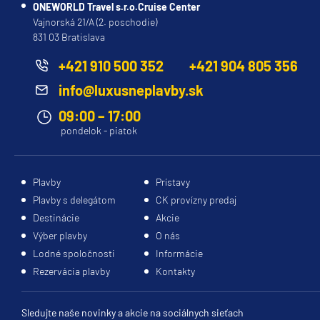
ONEWORLD Travel s.r.o.Cruise Center
Vajnorská 21/A (2. poschodie)
831 03 Bratislava
+421 910 500 352
+421 904 805 356
info@luxusneplavby.sk
09:00 – 17:00
pondelok - piatok
Plavby
Prístavy
Plavby s delegátom
CK provízny predaj
Destinácie
Akcie
Výber plavby
O nás
Lodné spoločnosti
Informácie
Rezervácia plavby
Kontakty
Sledujte naše novinky a akcie na sociálnych sieťach