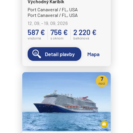
Východný Karibik
Port Canaveral / FL, USA
Port Canaveral / FL, USA
12. 09. - 19. 09. 2026
587 €
756 €
2 220 €
vnútorná
s oknom
balkónová
Detail plavby
Mapa
7
nocí