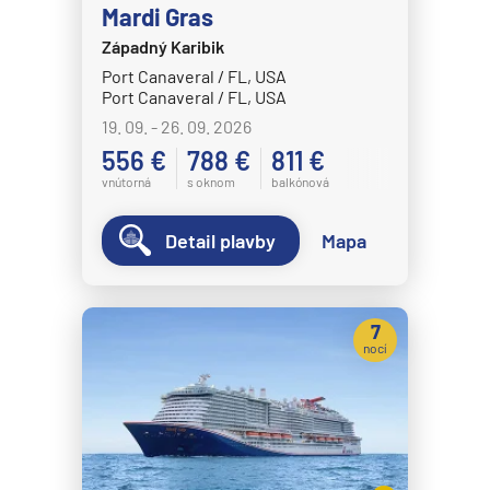
Mardi Gras
Západný Karibik
Port Canaveral / FL, USA
Port Canaveral / FL, USA
19. 09. - 26. 09. 2026
556 €
788 €
811 €
vnútorná
s oknom
balkónová
Detail plavby
Mapa
7
nocí