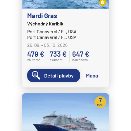
Mardi Gras
Východný Karibik
Port Canaveral / FL, USA
Port Canaveral / FL, USA
26. 09. - 03. 10. 2026
479 €
733 €
647 €
vnútorná
s oknom
balkónová
Detail plavby
Mapa
7
nocí