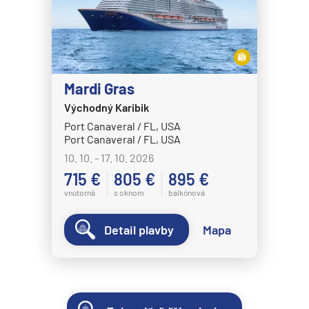
Mardi Gras
Východný Karibik
Port Canaveral / FL, USA
Port Canaveral / FL, USA
10. 10. - 17. 10. 2026
715 €
805 €
895 €
vnútorná
s oknom
balkónová
Detail plavby
Mapa