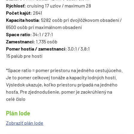
Rýchlosť
: cruising 17 uzlov / maximum 28
Počet kajút
: 2641
Kapacita hostia
: 5282 osôb pri dvojlôžkovom obsadení /
6500 osôb pri maximálnom obsadení
Space ratio
: 34:1 / 27:1
Zamestnanci
: 1.735 osôb
Pomer hostia / zamestnanci
: 3,0:1 / 3,8:1
15 palúb pre hostí
*Space ratio = pomer priestoru na jedného cestujúceho.
Je to pomer celkovej tonáže a kapacity lodných hostí.
Výsledok ukazuje, koľko priestoru pripadá na jedného
hosťa. Pre zjednodušenie, pomer je zaokrúhlený na
celé číslo
Plán lode
Zobraziť plán lode