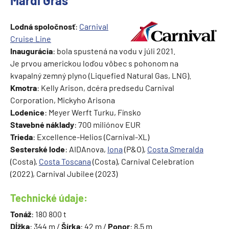
Mardi Gras
Lodná spoločnosť
:
Carnival
Cruise Line
Inaugurácia
: bola spustená na vodu v júli 2021.
Je prvou americkou loďou vôbec s pohonom na
kvapalný zemný plyno (Liquefied Natural Gas, LNG).
Kmotra
: Kelly Arison, dcéra predsedu Carnival
Corporation, Mickyho Arisona
Lodenice
: Meyer Werft Turku, Fínsko
Stavebné náklady
: 700 miliónov EUR
Trieda
: Excellence-Helios (Carnival-XL)
Sesterské lode
: AIDAnova,
Iona
(P&O),
Costa Smeralda
(Costa),
Costa Toscana
(Costa), Carnival Celebration
(2022), Carnival Jubilee (2023)
Technické údaje:
Tonáž
: 180 800 t
Dĺžka
: 344 m /
Šírka
: 42 m /
Ponor
: 8,5 m