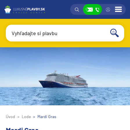
Vyhľadávanie
Prih
Zobraziť
Vyhľadajte si plavbu
Vyhľadať
Úvod
Lode
Mardi Gras