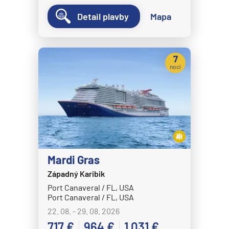
Detail plavby
Mapa
7
nocí
Mardi Gras
Západný Karibik
Port Canaveral / FL, USA
Port Canaveral / FL, USA
22. 08. - 29. 08. 2026
717 €
964 €
1 031 €