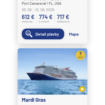
Port Canaveral / FL, USA
05. 09. - 12. 09. 2026
612 €
774 €
717 €
vnútorná
s oknom
balkónová
Detail plavby
Mapa
7
nocí
Mardi Gras