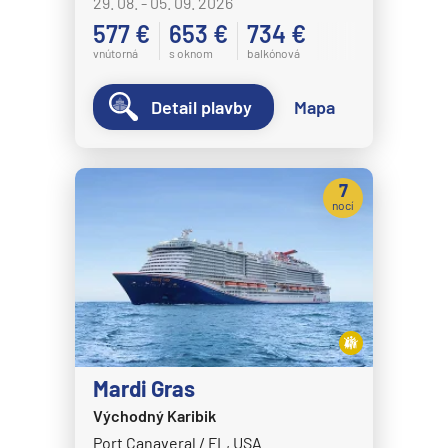
29. 08. - 05. 09. 2026
577 €
653 €
734 €
vnútorná
s oknom
balkónová
Detail plavby
Mapa
7
nocí
Mardi Gras
Východný Karibik
Port Canaveral / FL, USA