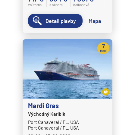
vnútorná
s oknom
balkónová
Detail plavby
Mapa
7
nocí
Mardi Gras
Východný Karibik
Port Canaveral / FL, USA
Port Canaveral / FL, USA