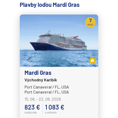
Plavby loďou Mardi Gras
7
nocí
Mardi Gras
Východný Karibik
Port Canaveral / FL, USA
Port Canaveral / FL, USA
15. 08. - 22. 08. 2026
823 €
1 083 €
vnútorná
s oknom