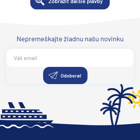
Zobraziť ďaľšie plavby
Nepremeškajte žiadnu našu novinku
Odoberať