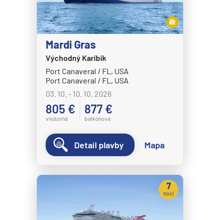
Mardi Gras
Východný Karibik
Port Canaveral / FL, USA
Port Canaveral / FL, USA
03. 10. - 10. 10. 2026
805 €
877 €
vnútorná
balkónová
Detail plavby
Mapa
7
nocí