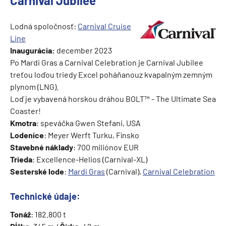
Carnival Jubilee
Lodná spoločnosť:
Carnival Cruise
Line
Inaugurácia:
december 2023
Po Mardi Gras a Carnival Celebration je Carnival Jubilee
treťou loďou triedy Excel poháňanouz kvapalným zemným
plynom (LNG).
Loď je vybavená horskou dráhou BOLT™ - The Ultimate Sea
Coaster!
Kmotra
: speváčka Gwen Stefani, USA
Lodenice
: Meyer Werft Turku, Fínsko
Stavebné náklady
: 700 miliónov EUR
Trieda
: Excellence-Helios (Carnival-XL)
Sesterské lode
:
Mardi Gras
(Carnival),
Carnival Celebration
Technické údaje:
Tonáž
: 182.800 t