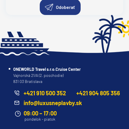
Odoberať
ONEWORLD Travel s.r.o.Cruise Center
Vajnorská 21/A (2. poschodie)
831 03 Bratislava
+421 910 500 352
+421 904 805 356
info@luxusneplavby.sk
09:00 – 17:00
pondelok - piatok