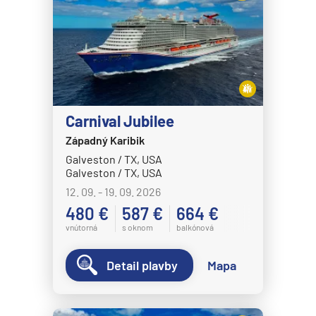
Carnival Jubilee
Západný Karibik
Galveston / TX, USA
Galveston / TX, USA
12. 09. - 19. 09. 2026
480 €
587 €
664 €
vnútorná
s oknom
balkónová
Detail plavby
Mapa