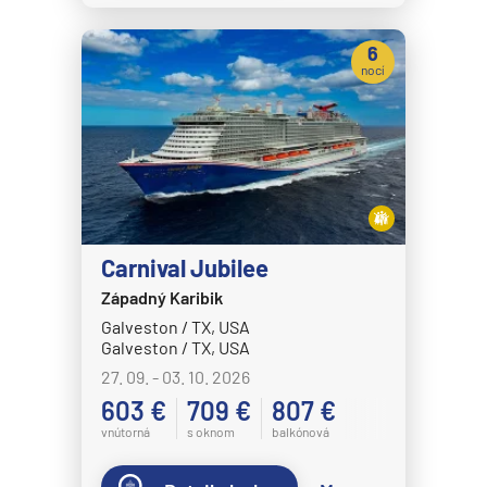
6
nocí
Carnival Jubilee
Západný Karibik
Galveston / TX, USA
Galveston / TX, USA
27. 09. - 03. 10. 2026
603 €
709 €
807 €
vnútorná
s oknom
balkónová