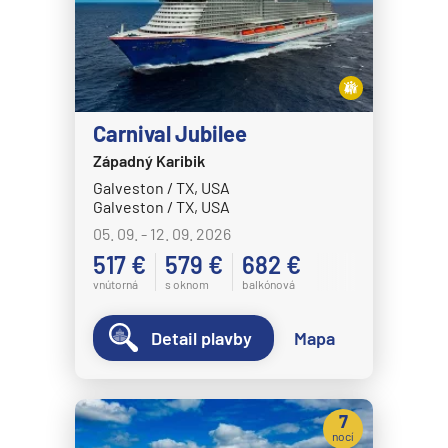
Carnival Jubilee
Západný Karibik
Galveston / TX, USA
Galveston / TX, USA
05. 09. - 12. 09. 2026
517 €
579 €
682 €
vnútorná
s oknom
balkónová
Detail plavby
Mapa
7
nocí