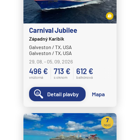
Carnival Jubilee
Západný Karibik
Galveston / TX, USA
Galveston / TX, USA
29. 08. - 05. 09. 2026
496 €
713 €
612 €
vnútorná
s oknom
balkónová
Detail plavby
Mapa
7
nocí