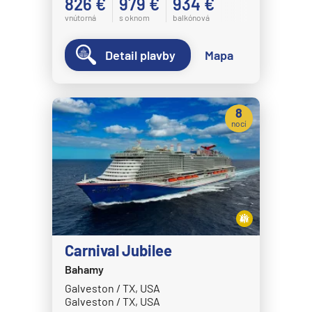
826 €
979 €
934 €
vnútorná
s oknom
balkónová
Detail plavby
Mapa
8
nocí
Carnival Jubilee
Bahamy
Galveston / TX, USA
Galveston / TX, USA