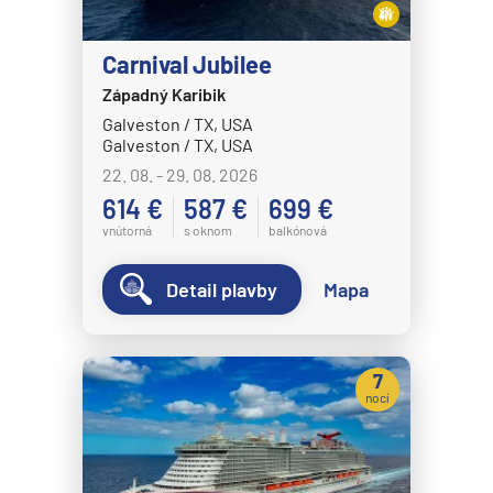
Carnival Jubilee
Západný Karibik
Galveston / TX, USA
Galveston / TX, USA
22. 08. - 29. 08. 2026
614 €
587 €
699 €
vnútorná
s oknom
balkónová
Detail plavby
Mapa
7
nocí