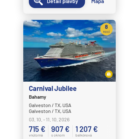
Detail plavby
Mapa
8
nocí
Carnival Jubilee
Bahamy
Galveston / TX, USA
Galveston / TX, USA
03. 10. - 11. 10. 2026
715 €
907 €
1 207 €
vnútorná
s oknom
balkónová