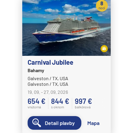
8
nocí
Carnival Jubilee
Bahamy
Galveston / TX, USA
Galveston / TX, USA
19. 09. - 27. 09. 2026
654 €
844 €
997 €
vnútorná
s oknom
balkónová
Detail plavby
Mapa