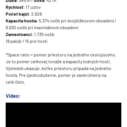
Dĺžka
: 345 m /
Šírka
: 42 m
Rýchlosť
: 17 uzlov
Počet kajút
: 2.626
Kapacita hostia
: 5.374 osôb pri dvojlôžkovom obsadení /
6.630 osôb pri maximálnom obsadení
Zamestnanci
: 1.735 osôb
18 palúb / 15 pre hostí
*Space ratio = pomer priestoru na jedného cestujúceho.
Je to pomer celkovej tonáže a kapacity lodných hostí.
Výsledok ukazuje, koľko priestoru pripadá na jedného
hosťa. Pre zjednodušenie, pomer je zaokrúhlený na
celé číslo.
Video: