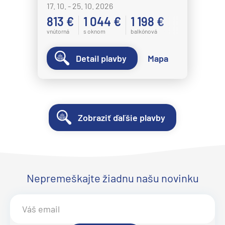
17. 10. - 25. 10. 2026
813 €
1 044 €
1 198 €
vnútorná
s oknom
balkónová
Detail plavby
Mapa
Zobraziť ďaľšie plavby
Nepremeškajte žiadnu našu novinku