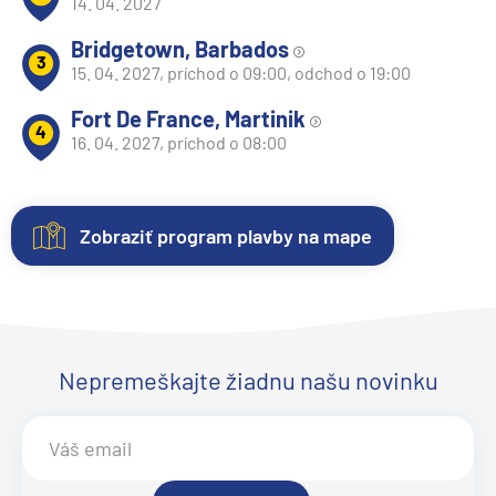
14. 04. 2027
Bridgetown, Barbados
3
15. 04. 2027, príchod o 09:00, odchod o 19:00
Fort De France, Martinik
4
16. 04. 2027, príchod o 08:00
Zobraziť program plavby na mape
Nezáväzná
Kajuty
O
Fotogaléria
Hodnotenie
rezervácia
lodi
Každá
Vitajte
Spokojnosť
plavby
loď
vo
zákazníkov
Plavebná
Uvedené
ponúka
fotogalérii
na
Nepremeškajte žiadnu našu novinku
spoločnosť:
ceny
niekoľko
lode
prvom
MSC
sú
kategórií
MSC
mieste.
Crociere
aktualizované
kajút
Opera
Sme
.
Loď
automaticky.
–
Objavte
radi