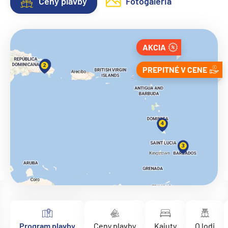
Ceny plavby
Fotogaléria
AKCIA
PREPITNÉ V CENE
Program plavby
Ceny plavby
Kajuty
O lodi