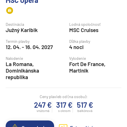
MSC Opera
Destinácia
Lodná spoločnosť
Južný Karibik
MSC Cruises
Termín plavby
Dĺžka plavby
12. 04. - 16. 04. 2027
4 noci
Nalodenie
Vylodenie
La Romana,
Fort De France,
Dominikánska
Martinik
republika
Ceny plavieb od (na osobu):
247 €
317 €
517 €
vnútorná
s oknom
balkónová