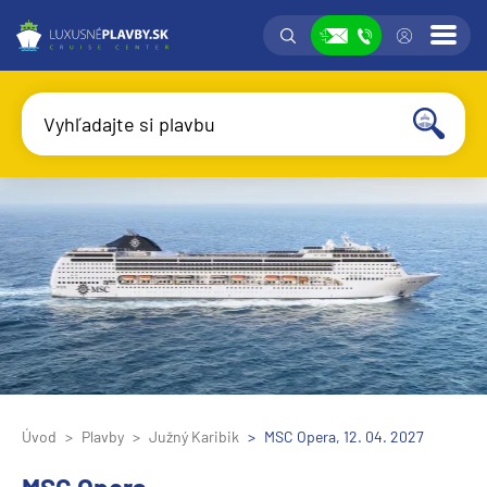
Vyhľadávanie
Prih
Zobraziť
Vyhľadajte si plavbu
Vyhľadať
Úvod
Plavby
Južný Karibik
MSC Opera, 12. 04. 2027