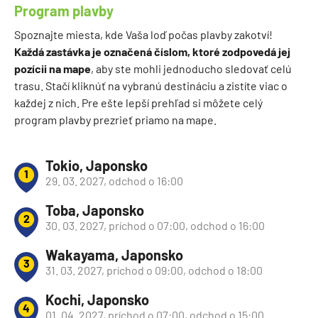
Program plavby
Spoznajte miesta, kde Vaša loď počas plavby zakotví!
Každá zastávka je označená číslom, ktoré zodpovedá jej
pozícii na mape
, aby ste mohli jednoducho sledovať celú
trasu. Stačí kliknúť na vybranú destináciu a zistíte viac o
každej z nich. Pre ešte lepší prehľad si môžete celý
program plavby prezrieť priamo na mape.
Tokio, Japonsko
1
29. 03. 2027, odchod o 16:00
Toba, Japonsko
2
30. 03. 2027, príchod o 07:00, odchod o 16:00
Wakayama, Japonsko
3
31. 03. 2027, príchod o 09:00, odchod o 18:00
Kochi, Japonsko
4
01. 04. 2027, príchod o 07:00, odchod o 15:00