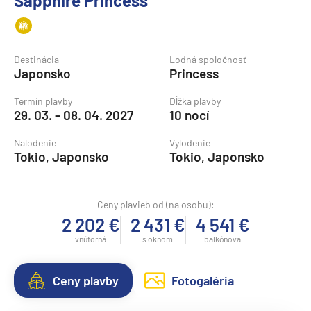
Sapphire Princess
Destinácia
Lodná spoločnosť
Japonsko
Princess
Termín plavby
Dĺžka plavby
29. 03. - 08. 04. 2027
10 nocí
Nalodenie
Vylodenie
Tokio, Japonsko
Tokio, Japonsko
Ceny plavieb od (na osobu):
2 202 €
2 431 €
4 541 €
vnútorná
s oknom
balkónová
Ceny plavby
Fotogaléria