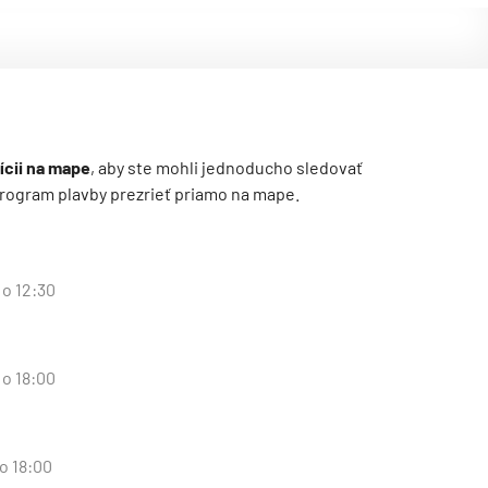
ícii na mape
, aby ste mohli jednoducho sledovať
ý program plavby prezrieť priamo na mape.
 o 12:30
 o 18:00
 o 18:00