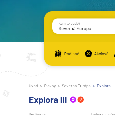
Kam to bude?
Severná Európa
Destinácie
Príst
Rodinné
Akciové
Stredomorie
Stredomorie
Úvod
Plavby
Severná Európa
Stredomorie a Portug
Explora III
Východné Stredomori
Explora III
Západné Stredomorie
Severná Európa
Destinácia
Lodná spoločn