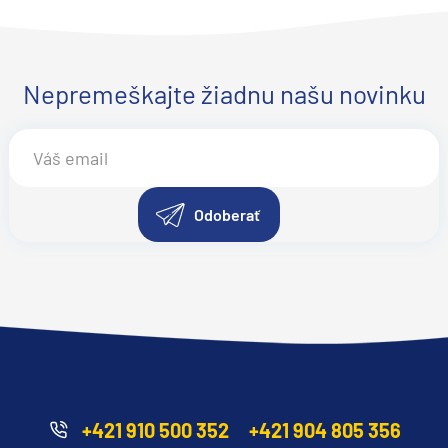
Nepremeškajte žiadnu našu novinku
Odoberať
+421 910 500 352
+421 904 805 356