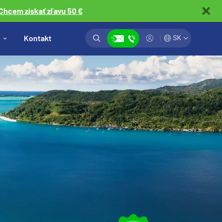
Chcem získať zľavu 50 €
Vyhľadávanie
Prihlásiť
Kontakt
SK
Zobraziť kontakty