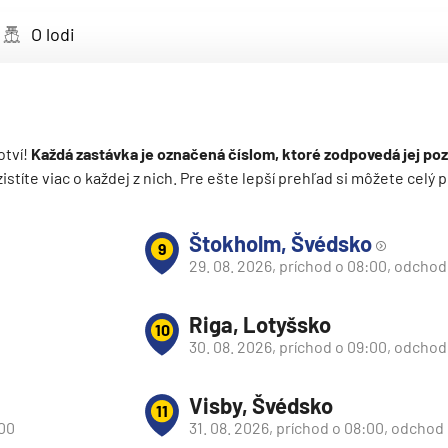
deira
O lodi
ka
otví!
Každá zastávka je označená číslom, ktoré zodpovedá jej poz
 zistíte viac o každej z nich. Pre ešte lepší prehľad si môžete cel
rika
Štokholm, Švédsko
9
29. 08. 2026, príchod o 08:00, odchod
Riga, Lotyšsko
10
30. 08. 2026, príchod o 09:00, odchod
o
Visby, Švédsko
11
:00
31. 08. 2026, príchod o 08:00, odchod