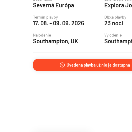
Severná Európa
Explora J
Grónsko
Island
Termín plavby
Dĺžka plavby
17. 08. - 09. 09. 2026
23 nocí
Nórske fjordy
Nalodenie
Vylodenie
Nórske fjordy a Pobalt
Southampton, UK
Southampt
Pobaltie
Severná Európa
Uvedená plavba už nie je dostupná
Severozápadná Európa
Britské ostrovy a Írsko
Pobrežie Európy
Severozápadná Európ
Kanárske ostrovy, Madei
Azorské ostrovy
Kanárske ostrovy