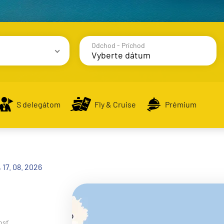
Odchod - Príchod
avy
S delegátom
Fly & Cruise
Prémium
alsko
, 17. 08. 2026
e
osť