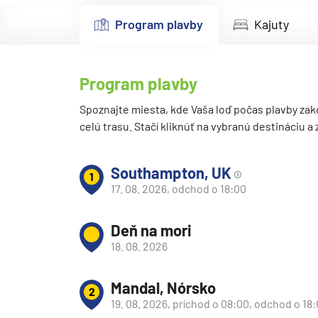
Kanárske ostrovy a Ma
Program plavby
Kajuty
Karibik a Stredná Ameri
Bahamy
Program plavby
Bermudy
Južný Karibik
Spoznajte miesta, kde Vaša loď počas plavby zak
celú trasu. Stačí kliknúť na vybranú destináciu a
Kalifornia a Mexiko
Karibik a Stredná Ame
Southampton, UK
1
Východný Karibik
17. 08. 2026, odchod o 18:00
Západný Karibik
Deň na mori
Severná Amerika
18. 08. 2026
Aljaška
Kanada a Nové Anglick
Mandal, Nórsko
2
Západné pobrežie USA
19. 08. 2026, príchod o 08:00, odchod o 18