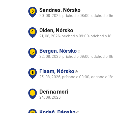
Južná Amerika
Sandnes, Nórsko
3
Južná Amerika
20. 08. 2026, príchod o 08:00, odchod o 15
Arabský polostrov
Červené more
Olden, Nórsko
4
21. 08. 2026, príchod o 09:00, odchod o 18
Emiráty a Perzský záliv
Ázia
Bergen, Nórsko
5
Ázia
22. 08. 2026, príchod o 09:00, odchod o 19
India
Flaam, Nórsko
Japonsko
6
23. 08. 2026, príchod o 09:00, odchod o 18
Juhovýchodná Ázia
Austrália a Nový Zéland
Deň na mori
Austrália a Nový Zélan
24. 08. 2026
Afrika a Indický oceán
Kodaň, Dánsko