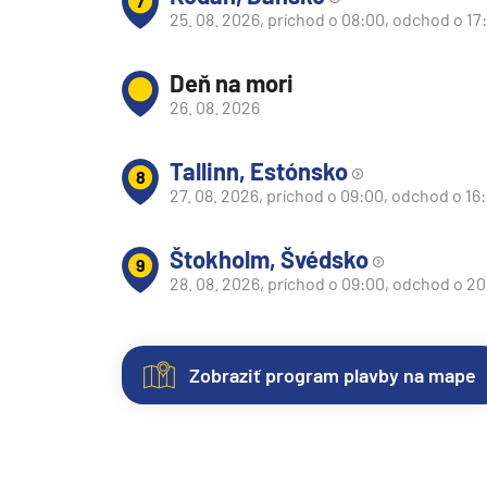
7
Afrika
25. 08. 2026, príchod o 08:00, odchod o 17
Indický oceán
Seychely a Maurícius
Deň na mori
26. 08. 2026
Havaj a Južný Pacifik
Havajské ostrovy
Tallinn, Estónsko
8
Tahiti a Južný Pacifik
27. 08. 2026, príchod o 09:00, odchod o 16
Repozičné plavby
Štokholm, Švédsko
Repozičné plavby
9
28. 08. 2026, príchod o 09:00, odchod o 2
Transatlantické plavby
⇆ Panamský kanál
Zobraziť program plavby na mape
⇆ Pobrežie Európy
⇆ Suezský prieplav
Kajuty
O
lodi
Plavby okolo sveta
Každá
Plavba okolo sveta - 
loď