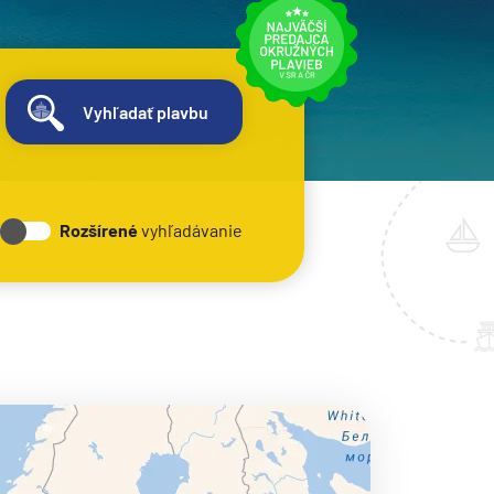
Vyhľadať plavbu
Rozšírené
vyhľadávanie