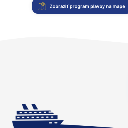
Afrika
Zobraziť program plavby na mape
Indický oceán
Nezáväzná
Kajuty
O
Fotogaléria
Hodnotenie
Seychely a Maurícius
rezervácia
lodi
Každá
Vitajte
Spokojnosť
Havaj a Južný Pacifik
plavby
loď
vo
zákazníkov
Havajské ostrovy
ponúka
fotogalérii
na
Lodná
Uvedené
niekoľko
lode
prvom
spoločnosť:
Tahiti a Južný Pacifik
ceny
kategórií
MSC
mieste.
MSC
sú
Repozičné plavby
kajút
Grandiosa
Sme
.
Cruises
aktualizované
Repozičné plavby
–
Objavte
radi
MSC
automaticky.
od
eleganciu
z
Grandiosa -
Transatlantické plavb
Zmeny
vnútorných
a
pozitívnych
spustená
vyhradené.
⇆ Panamský kanál
kajút,
luxus
reakcií
na
Konečnú
cez
tejto
našich
vodu
⇆ Pobrežie Európy
cenu
vonkajšie
výnimočnej
klientov.
v
Vám
⇆ Suezský prieplav
s
lode
Je
novembri
potvrdíme
výhľadom,
prostredníctvom
to
Plavby okolo sveta
2019
v
až
našich
pre
Kmotra:
odpovedi
Plavba okolo sveta - 