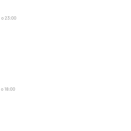
d o 23:00
 o 18:00