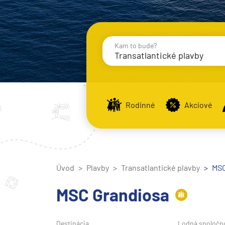
Kam to bude?
Transatlantické plavby
Destinácie
Príst
Rodinné
Akciové
Stredomorie
Stredomorie
Úvod
Plavby
Transatlantické plavby
Stredomorie a Portug
MSC
Východné Stredomori
MSC Grandiosa
Západné Stredomorie
Severná Európa
Destinácia
Lodná spoločn