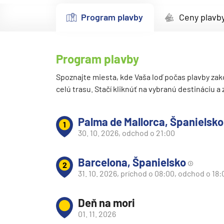
Kanárske ostrovy a Ma
Program plavby
Ceny plavb
Karibik a Stredná Ameri
Bahamy
Program plavby
Bermudy
Južný Karibik
Spoznajte miesta, kde Vaša loď počas plavby zak
celú trasu. Stačí kliknúť na vybranú destináciu a
Kalifornia a Mexiko
Karibik a Stredná Ame
Palma de Mallorca, Španielsko
1
Východný Karibik
30. 10. 2026, odchod o 21:00
Západný Karibik
Barcelona, Španielsko
Severná Amerika
2
31. 10. 2026, príchod o 08:00, odchod o 18:
Aljaška
Kanada a Nové Anglick
Deň na mori
Západné pobrežie USA
01. 11. 2026