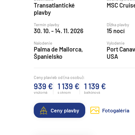
Transatlantické
MSC Cruis
Grónsko
plavby
Island
Termín plavby
Dĺžka plavby
Nórske fjordy
30. 10. - 14. 11. 2026
15 nocí
Nórske fjordy a Pobalt
Nalodenie
Vylodenie
Pobaltie
Palma de Mallorca,
Port Canav
Španielsko
USA
Severná Európa
Severozápadná Európa
Ceny plavieb od (na osobu):
Britské ostrovy a Írsko
939 €
1 139 €
1 139 €
Pobrežie Európy
vnútorná
s oknom
balkónová
Severozápadná Európ
Kanárske ostrovy, Madei
Ceny plavby
Fotogaléria
Azorské ostrovy
Kanárske ostrovy