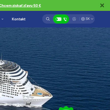
Chcem získať zľavu 50 €
Vyhľadávanie
Prihlásiť
Kontakt
SK
Zobraziť kontakty