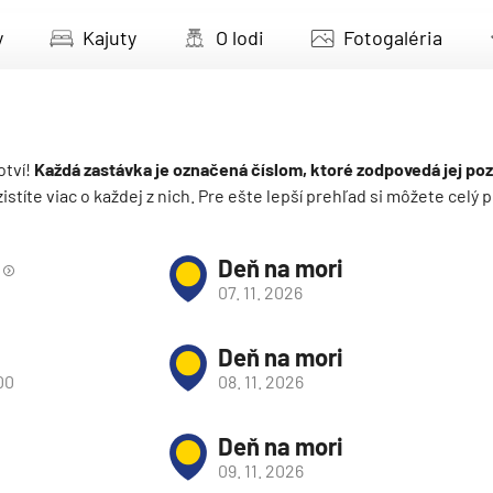
deira
y
Kajuty
O lodi
Fotogaléria
ka
otví!
Každá zastávka je označená číslom, ktoré zodpovedá jej poz
 zistíte viac o každej z nich. Pre ešte lepší prehľad si môžete cel
rika
Deň na mori
07. 11. 2026
Deň na mori
00
08. 11. 2026
o
Deň na mori
09. 11. 2026