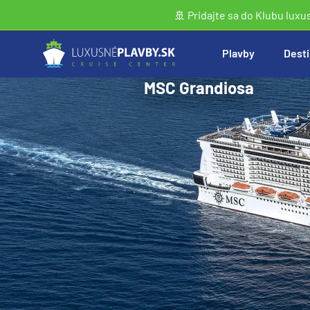
🚢 Pridajte sa do Klubu luxu
Plavby
Desti
MSC Grandiosa
Vyhľadať