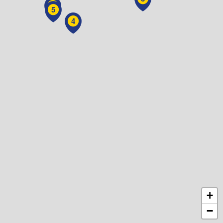
6
5
4
+
−