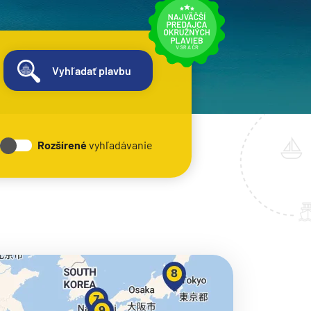
Vyhľadať plavbu
Rozšírené
vyhľadávanie