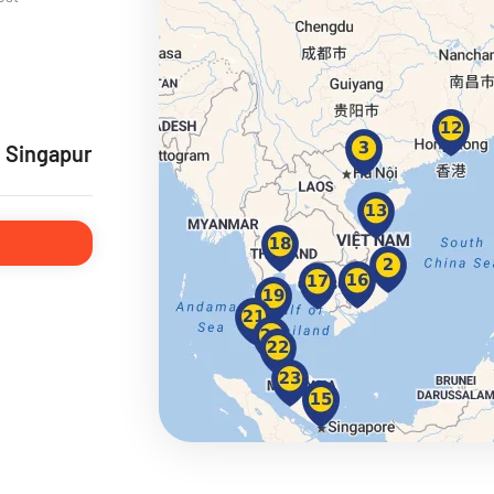
ie
 Singapur
a
ra a Maroko