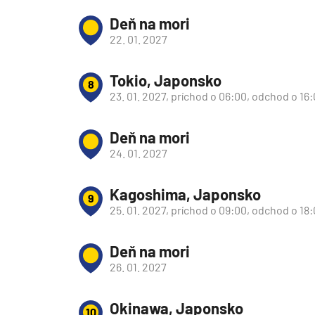
Deň na mori
Plavby okolo sveta
22. 01. 2027
Expedičné plavby
Antarktída
Tokio, Japonsko
8
Arktída
23. 01. 2027, príchod o 06:00, odchod o 16
Expedičné plavby
Deň na mori
Galapágy
24. 01. 2027
Potvrdiť
zrušiť výber
Kagoshima, Japonsko
9
25. 01. 2027, príchod o 09:00, odchod o 18
Deň na mori
26. 01. 2027
Okinawa, Japonsko
10