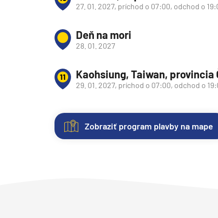
27. 01. 2027, príchod o 07:00, odchod o 19
Deň na mori
28. 01. 2027
Kaohsiung, Taiwan, provincia 
11
29. 01. 2027, príchod o 07:00, odchod o 19
Zobraziť program plavby na mape
Kajuty
O
Fotogaléria
Hodnotenie
lodi
Každá
Vitajte
Spokojnosť
loď
vo
zákazníkov
ponúka
fotogalérii
na
Plavebná
niekoľko
lode
prvom
spoločnosť
:
kategórií
Sapphire
mieste.
Princess