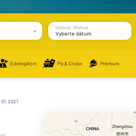
Odchod - Príchod
avy
S delegátom
Fly & Cruise
Prémium
alsko
 01. 2027
e
osť