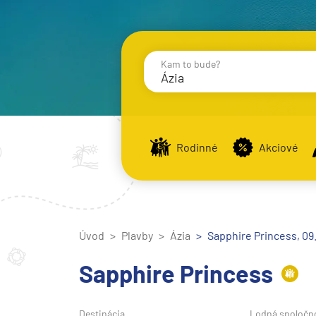
Kam to bude?
Ázia
Destinácie
Príst
Rodinné
Akciové
Stredomorie
Stredomorie
Úvod
Plavby
Ázia
Stredomorie a Portug
Sapphire Princess, 09.
Východné Stredomori
Sapphire Princess
Západné Stredomorie
Severná Európa
Destinácia
Lodná spoločn