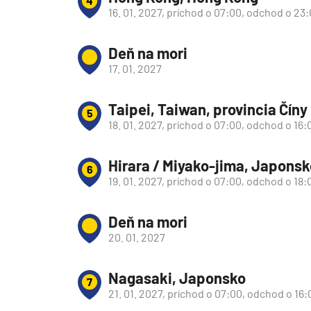
4
Afrika
16. 01. 2027, príchod o 07:00, odchod o 23
Indický oceán
Seychely a Maurícius
Deň na mori
17. 01. 2027
Havaj a Južný Pacifik
Havajské ostrovy
Taipei, Taiwan, provincia Číny
5
Tahiti a Južný Pacifik
18. 01. 2027, príchod o 07:00, odchod o 16:
Repozičné plavby
Hirara / Miyako-jima, Japonsk
Repozičné plavby
6
19. 01. 2027, príchod o 07:00, odchod o 18:
Transatlantické plavby
⇆ Panamský kanál
Deň na mori
20. 01. 2027
⇆ Pobrežie Európy
⇆ Suezský prieplav
Nagasaki, Japonsko
7
Plavby okolo sveta
21. 01. 2027, príchod o 07:00, odchod o 16:
Plavba okolo sveta - 