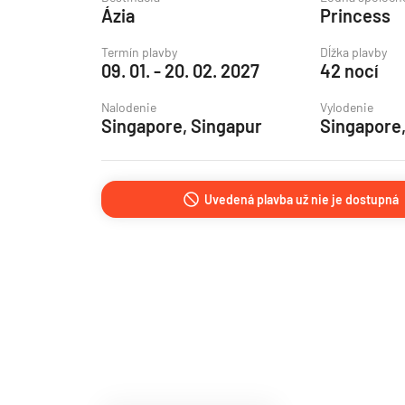
Ázia
Princess
Grónsko
Island
Termín plavby
Dĺžka plavby
09. 01. - 20. 02. 2027
42 nocí
Nórske fjordy
Nalodenie
Vylodenie
Nórske fjordy a Pobalt
Singapore, Singapur
Singapore,
Pobaltie
Severná Európa
Uvedená plavba už nie je dostupná
Severozápadná Európa
Britské ostrovy a Írsko
Pobrežie Európy
Severozápadná Európ
Kanárske ostrovy, Madei
Azorské ostrovy
Kanárske ostrovy