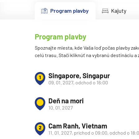
Kanárske ostrovy a Ma
Program plavby
Kajuty
Karibik a Stredná Ameri
Bahamy
Program plavby
Bermudy
Južný Karibik
Spoznajte miesta, kde Vaša loď počas plavby zak
celú trasu. Stačí kliknúť na vybranú destináciu a
Kalifornia a Mexiko
Karibik a Stredná Ame
Singapore, Singapur
1
Východný Karibik
09. 01. 2027, odchod o 16:00
Západný Karibik
Deň na mori
Severná Amerika
10. 01. 2027
Aljaška
Kanada a Nové Anglick
Cam Ranh, Vietnam
2
Západné pobrežie USA
11. 01. 2027, príchod o 09:00, odchod o 18: