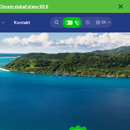
Chcem získať zľavu 50 €
Vyhľadávanie
Prihlásiť
Kontakt
SK
Zobraziť kontakty