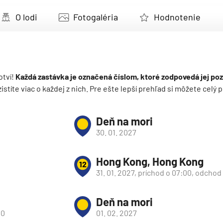
deira
O lodi
Fotogaléria
Hodnotenie
ka
otví!
Každá zastávka je označená číslom, ktoré zodpovedá jej poz
 zistíte viac o každej z nich. Pre ešte lepší prehľad si môžete cel
rika
Deň na mori
30. 01. 2027
Hong Kong, Hong Kong
12
31. 01. 2027, príchod o 07:00, odchod
o
Deň na mori
00
01. 02. 2027