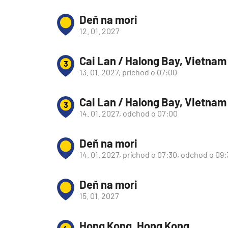
Južná Amerika
Deň na mori
Južná Amerika
12. 01. 2027
Arabský polostrov
Červené more
Cai Lan / Halong Bay, Vietnam
3
13. 01. 2027, príchod o 07:00
Emiráty a Perzský záliv
Ázia
Cai Lan / Halong Bay, Vietnam
3
Ázia
14. 01. 2027, odchod o 07:00
India
Deň na mori
Japonsko
14. 01. 2027, príchod o 07:30, odchod o 09
Juhovýchodná Ázia
Austrália a Nový Zéland
Deň na mori
Austrália a Nový Zélan
15. 01. 2027
Afrika a Indický oceán
Hong Kong, Hong Kong