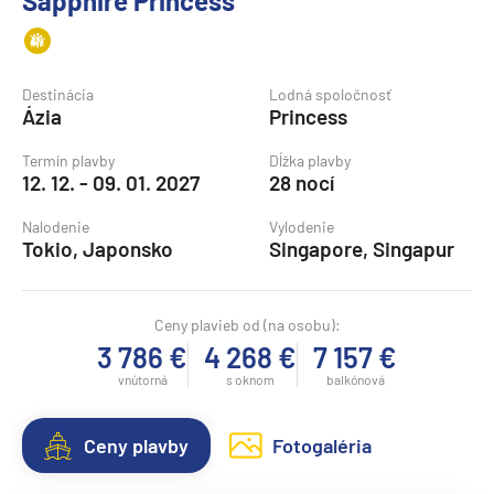
Sapphire Princess
Destinácia
Lodná spoločnosť
Ázia
Princess
Termín plavby
Dĺžka plavby
12. 12. - 09. 01. 2027
28 nocí
Nalodenie
Vylodenie
Tokio, Japonsko
Singapore, Singapur
Ceny plavieb od (na osobu):
3 786 €
4 268 €
7 157 €
vnútorná
s oknom
balkónová
Ceny plavby
Fotogaléria