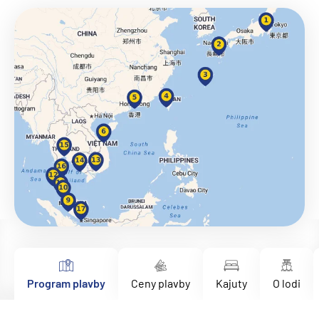
Program plavby
Ceny plavby
Kajuty
O lodi