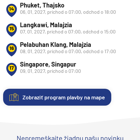
Phuket, Thajsko
14
06. 01. 2027, príchod o 07:00, odchod o 18:00
Langkawi, Malajzia
15
07. 01. 2027, príchod o 07:00, odchod o 15:00
Pelabuhan Klang, Malajzia
16
08. 01. 2027, príchod o 07:00, odchod o 17:00
Singapore, Singapur
17
09. 01. 2027, príchod o 07:00
Zobraziť program plavby na mape
Nezáväzná
Kajuty
O
Fotogaléria
Hodnotenie
rezervácia
lodi
Každá
Vitajte
Spokojnosť
plavby
loď
vo
zákazníkov
Plavebná
Uvedené
ponúka
fotogalérii
na
Nepremeškajte žiadnu našu novinku