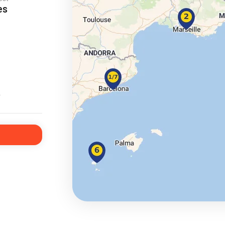
es
ie
o
a
ra a Maroko