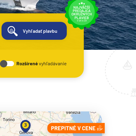
Vyhľadať plavbu
Rozšírené
vyhľadávanie
PREPITNÉ V CENE