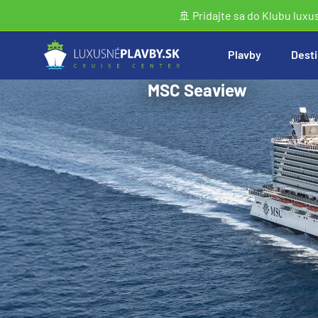
🚢 Pridajte sa do Klubu luxu
Plavby
Desti
MSC Seaview
Vyhľadať