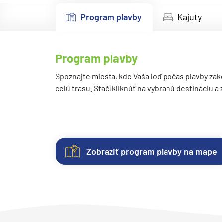
Kanárske ostrovy a Ma
Program plavby
Kajuty
Karibik a Stredná Ameri
Bahamy
Program plavby
Bermudy
Južný Karibik
Spoznajte miesta, kde Vaša loď počas plavby zak
celú trasu. Stačí kliknúť na vybranú destináciu a
Kalifornia a Mexiko
Karibik a Stredná Ame
Východný Karibik
Západný Karibik
Zobraziť program plavby na mape
Severná Amerika
Kajuty
O
Fotogaléria
Hodnotenie
Aljaška
lodi
Každá
Vitajte
Spokojnosť
Kanada a Nové Anglick
loď
vo
zákazníkov
Západné pobrežie USA
ponúka
fotogalérii
na
Plavebná