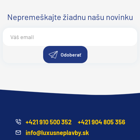
Nepremeškajte žiadnu našu novinku
Odoberať
d
+421 910 500 352
+421 904 805 356
info@luxusneplavby.sk