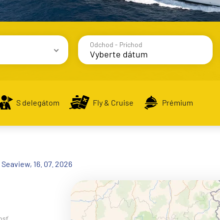
Odchod - Príchod
avy
S delegátom
Fly & Cruise
Prémium
alsko
Seaview, 16. 07. 2026
e
osť