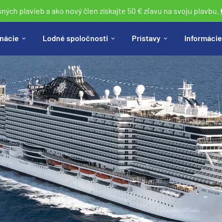
sných plavieb a ako nový člen získajte 50 € zľavu na svoju plavbu.
nácie
Lodné spoločnosti
Prístavy
Informácie