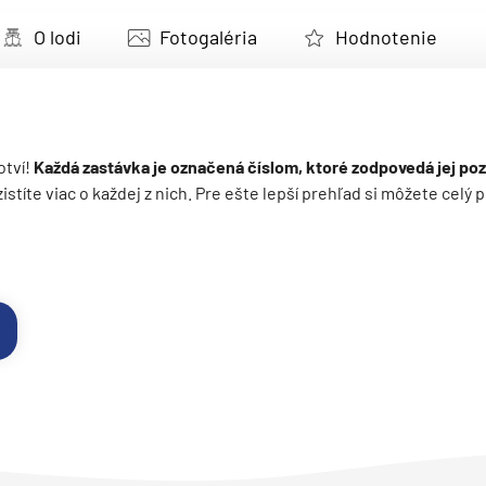
deira
O lodi
Fotogaléria
Hodnotenie
ka
otví!
Každá zastávka je označená číslom, ktoré zodpovedá jej poz
 zistíte viac o každej z nich. Pre ešte lepší prehľad si môžete cel
rika
o