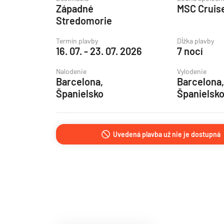
Západné
MSC Cruis
Grónsko
Stredomorie
Island
Termín plavby
Dĺžka plavby
Nórske fjordy
16. 07. - 23. 07. 2026
7 nocí
Nórske fjordy a Pobalt
Nalodenie
Vylodenie
Pobaltie
Barcelona,
Barcelona,
Španielsko
Španielsk
Severná Európa
Severozápadná Európa
Britské ostrovy a Írsko
Uvedená plavba už nie je dostupná
Pobrežie Európy
Severozápadná Európ
Kanárske ostrovy, Madei
Azorské ostrovy
Kanárske ostrovy