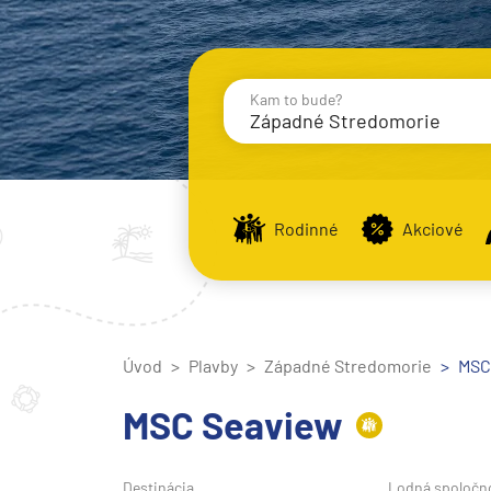
Kam to bude?
Západné Stredomorie
Destinácie
Príst
Rodinné
Akciové
Stredomorie
Stredomorie
Úvod
Plavby
Západné Stredomorie
Stredomorie a Portug
MSC 
Východné Stredomori
MSC Seaview
Západné Stredomorie
Severná Európa
Destinácia
Lodná spoločn