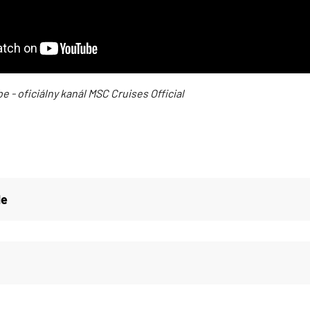
e - oficiálny kanál MSC Cruises Official
de
d