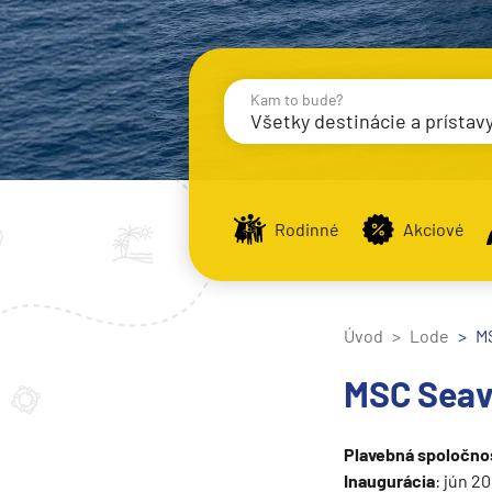
Kam to bude?
Všetky destinácie a prístav
Destinácie
Príst
Rodinné
Akciové
Stredomorie
Stredomorie
Úvod
Lode
M
Stredomorie a Portug
MSC Sea
Východné Stredomori
Západné Stredomorie
Plavebná spoločno
Severná Európa
Inaugurácia
: jún 20