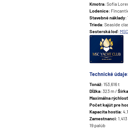
Kmotra
: Sofia Lore
Grónsko
Lodenice
: Fincant
Island
Stavebné náklady
:
Trieda
: Seaside cla
Nórske fjordy
Sesterská loď
:
MSC
Nórske fjordy a Pobalt
Pobaltie
Severná Európa
Severozápadná Európa
Technické údaje
Britské ostrovy a Írsko
Pobrežie Európy
Tonáž
: 153.616 t
Dĺžka
: 323 m /
Šírk
Severozápadná Európ
Maximálna rýchlosť
Kanárske ostrovy, Madei
Počet kajút pre hos
Kapacita hostia
: 4
Azorské ostrovy
Zamestnanci
: 1.41
Kanárske ostrovy
19 palúb