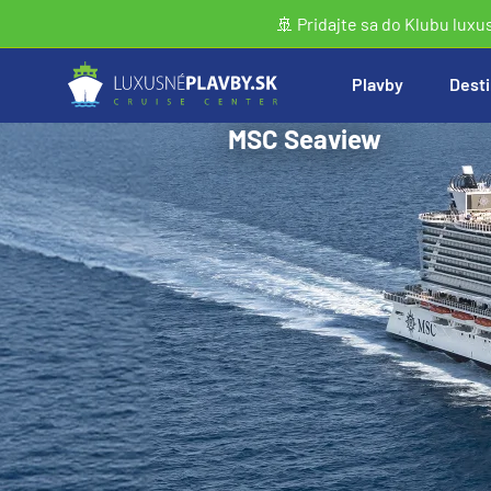
🚢 Pridajte sa do Klubu luxu
Plavby
Desti
MSC Seaview
Vyhľadať