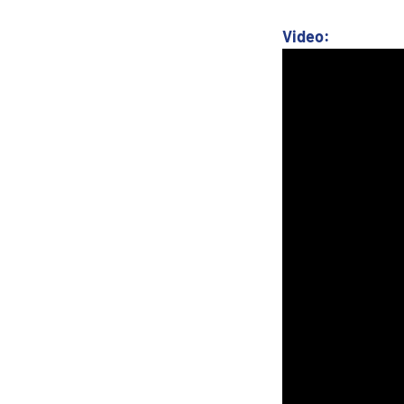
Kanárske ostrovy a Ma
Video:
Karibik a Stredná Ameri
Bahamy
Bermudy
Južný Karibik
Kalifornia a Mexiko
Karibik a Stredná Ame
Východný Karibik
Západný Karibik
Severná Amerika
Aljaška
Kanada a Nové Anglick
Západné pobrežie USA