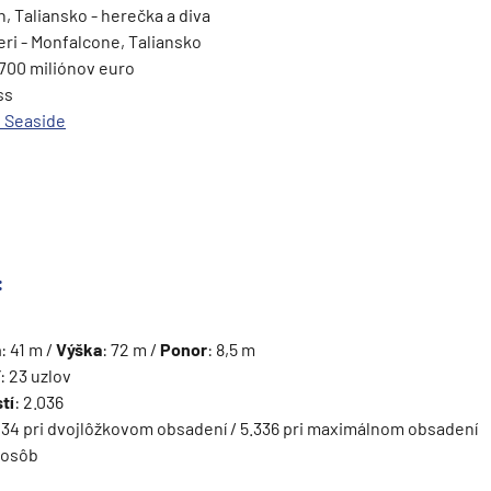
n, Taliansko - herečka a diva
ieri - Monfalcone, Taliansko
 700 miliónov euro
ss
 Seaside
ie
:
a
: 41 m /
Výška
: 72 m /
Ponor
: 8,5 m
a
: 23 uzlov
ra a Maroko
tí
: 2.036
.134 pri dvojlôžkovom obsadení / 5.336 pri maximálnom obsadení
3 osôb