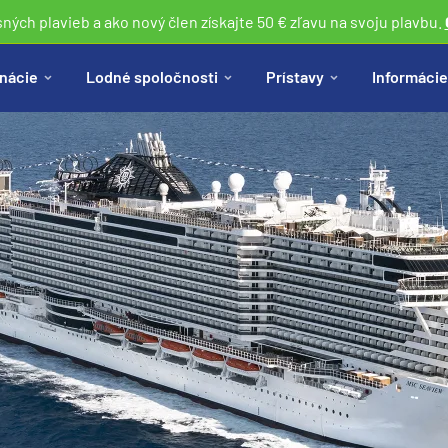
sných plavieb a ako nový člen získajte 50 € zľavu na svoju plavbu.
nácie
Lodné spoločnosti
Prístavy
Informácie