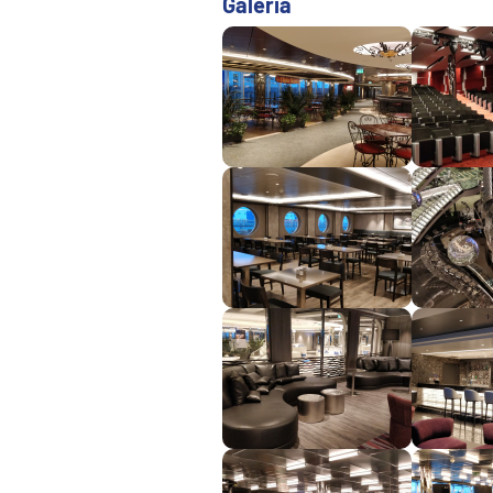
Galéria
Afrika
Indický oceán
Seychely a Maurícius
Havaj a Južný Pacifik
Havajské ostrovy
Tahiti a Južný Pacifik
Repozičné plavby
Repozičné plavby
Transatlantické plavby
⇆ Panamský kanál
⇆ Pobrežie Európy
⇆ Suezský prieplav
Plavby okolo sveta
Plavba okolo sveta - 