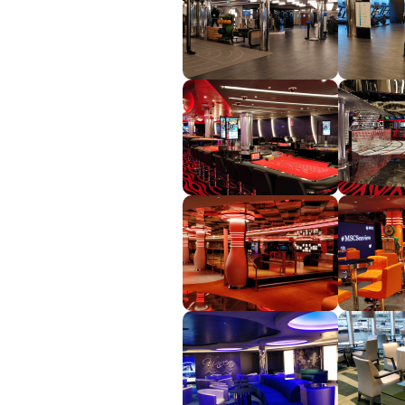
Plavby okolo sveta
Expedičné plavby
Antarktída
Arktída
Expedičné plavby
Galapágy
Potvrdiť