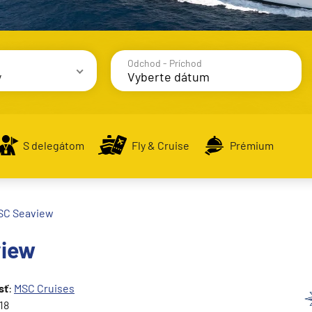
Odchod - Príchod
y
avy
S delegátom
Fly & Cruise
Prémium
SC Seaview
alsko
view
e
sť
:
MSC Cruises
18