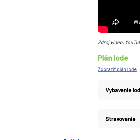
Južná Amerika
Južná Amerika
Arabský polostrov
Červené more
Zdroj video: YouTub
Emiráty a Perzský záliv
Ázia
Plán lode
Ázia
Zobraziť plán lode
India
Japonsko
Vybavenie lo
Juhovýchodná Ázia
Austrália a Nový Zéland
Stravovanie
Austrália a Nový Zélan
Afrika a Indický oceán