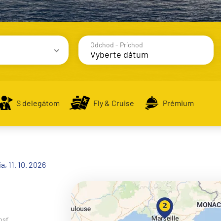
Odchod - Príchod
avy
S delegátom
Fly & Cruise
Prémium
alsko
, 11. 10. 2026
e
osť