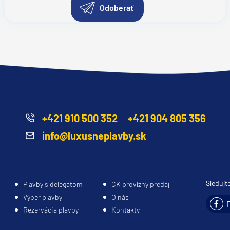
Odoberať
+421 910 500 352
+421 904 805 356
info@luxusneplavby.sk
Sledujt
Plavby s delegátom
CK provízny predaj
Výber plavby
O nás
Rezervácia plavby
Kontakty
segment