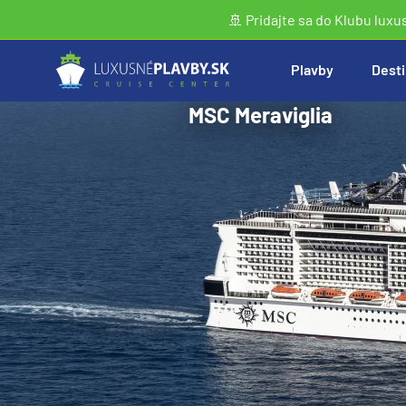
🚢 Pridajte sa do Klubu luxu
Plavby
Desti
MSC Meraviglia
Vyhľadať