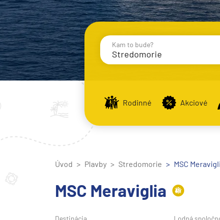
Kam to bude?
Stredomorie
Destinácie
Príst
Rodinné
Akciové
Stredomorie
Stredomorie
Úvod
Plavby
Stredomorie
Stredomorie a Portug
MSC Meraviglia
Východné Stredomori
MSC Meraviglia
Západné Stredomorie
Severná Európa
Destinácia
Lodná spoločn