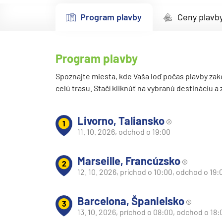
Kanárske ostrovy a Ma
Program plavby
Ceny plavb
Karibik a Stredná Ameri
Bahamy
Program plavby
Bermudy
Južný Karibik
Spoznajte miesta, kde Vaša loď počas plavby zak
celú trasu. Stačí kliknúť na vybranú destináciu a
Kalifornia a Mexiko
Karibik a Stredná Ame
Livorno, Taliansko
1
Východný Karibik
11. 10. 2026, odchod o 19:00
Západný Karibik
Marseille, Francúzsko
Severná Amerika
2
12. 10. 2026, príchod o 10:00, odchod o 19:
Aljaška
Kanada a Nové Anglick
Barcelona, Španielsko
3
Západné pobrežie USA
13. 10. 2026, príchod o 08:00, odchod o 18: