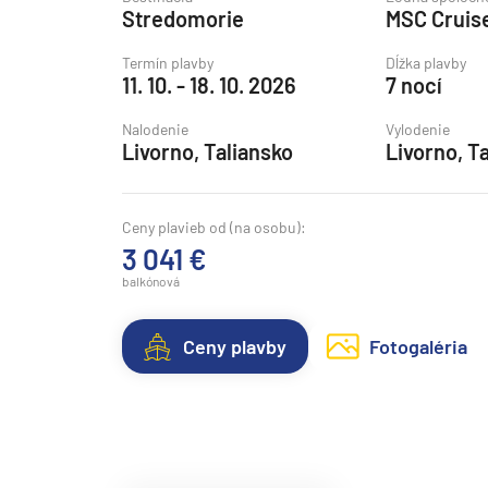
Stredomorie
MSC Cruis
Grónsko
Island
Termín plavby
Dĺžka plavby
11. 10. - 18. 10. 2026
7 nocí
Nórske fjordy
Nalodenie
Vylodenie
Nórske fjordy a Pobalt
Livorno, Taliansko
Livorno, T
Pobaltie
Severná Európa
Ceny plavieb od (na osobu):
Severozápadná Európa
3 041 €
Britské ostrovy a Írsko
balkónová
Pobrežie Európy
Ceny plavby
Fotogaléria
Severozápadná Európ
Kanárske ostrovy, Madei
Azorské ostrovy
Kanárske ostrovy