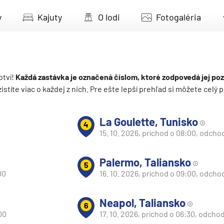
deira
y
Kajuty
O lodi
Fotogaléria
ka
otví!
Každá zastávka je označená číslom, ktoré zodpovedá jej poz
 zistíte viac o každej z nich. Pre ešte lepší prehľad si môžete cel
rika
La Goulette, Tunisko
4
15. 10. 2026, príchod o 08:00, odcho
Palermo, Taliansko
5
00
16. 10. 2026, príchod o 09:00, odcho
o
Neapol, Taliansko
6
00
17. 10. 2026, príchod o 06:30, odchod