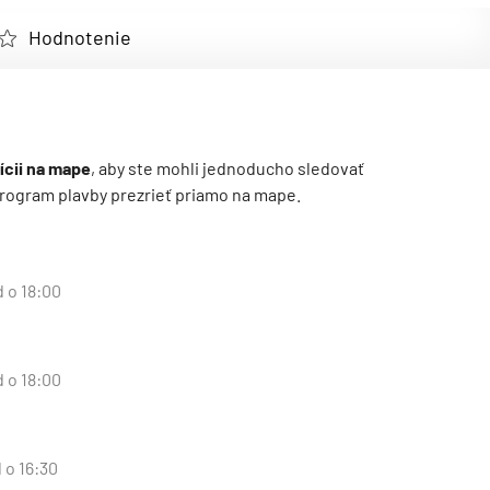
Hodnotenie
ícii na mape
, aby ste mohli jednoducho sledovať
ý program plavby prezrieť priamo na mape.
d o 18:00
d o 18:00
 o 16:30