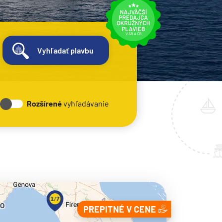
Vyhľadať plavbu
Rozšírené
vyhľadávanie
PREPITNÉ V CENE