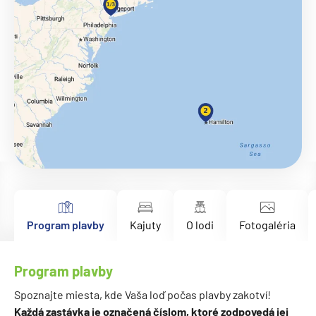
Program plavby
Kajuty
O lodi
Fotogaléria
Program plavby
Spoznajte miesta, kde Vaša loď počas plavby zakotví!
Každá zastávka je označená číslom, ktoré zodpovedá jej