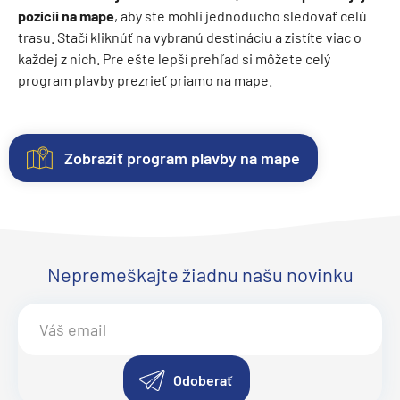
pozícii na mape
, aby ste mohli jednoducho sledovať celú
trasu. Stačí kliknúť na vybranú destináciu a zistíte viac o
každej z nich. Pre ešte lepší prehľad si môžete celý
program plavby prezrieť priamo na mape.
Zobraziť program plavby na mape
Kajuty
O
Fotogaléria
Hodnotenie
lodi
Každá
Vitajte
Spokojnosť
loď
vo
zákazníkov
Plavebná
ponúka
fotogalérii
na
Nepremeškajte žiadnu našu novinku
spoločnosť
:
NCL
niekoľko
lode
prvom
Norwegian
kategórií
Norwegian
mieste.
Cruise
kajút
Aqua
Sme
.
Line
–
Objavte
radi
Inaugurácia
:
od
eleganciu
z
Odoberať
2025
vnútorných
a
pozitívnych