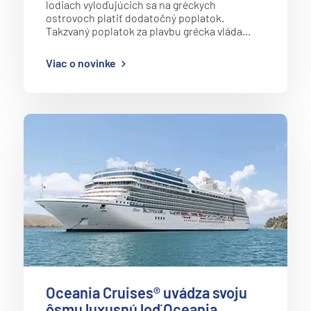
lodiach vyloďujúcich sa na gréckych
ostrovoch platiť dodatočný poplatok.
Takzvaný poplatok za plavbu grécka vláda…
Viac o novinke
Oceania Cruises® uvádza svoju
ôsmu luxusnú loď Oceania