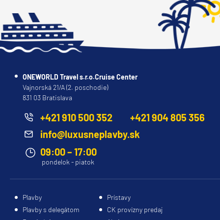
ONEWORLD Travel s.r.o.Cruise Center
Vajnorská 21/A (2. poschodie)
831 03 Bratislava
+421 910 500 352
+421 904 805 356
info@luxusneplavby.sk
09:00 – 17:00
pondelok - piatok
Plavby
Prístavy
Plavby s delegátom
CK provízny predaj