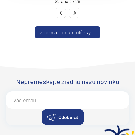
Strana 3 / 29
Predchádzajúca strana
Nasledujúca strana
zobraziť ďalšie články…
Nepremeškajte žiadnu našu novinku
Odoberať