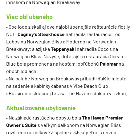
ihriskom na Norwegian Breakaway.
Viac obľúbeného
• 0be lode získali aj dve najobľúbenejšie reštaurácie flotily
NCL,
Cagney's Steakhouse
nahradila reštauráciu Los
Lobos na Norwegian Bliss a Moderno na Norwegian
Breakaway; a ázijská
Teppanyaki
nahradila Coco's na
Norwegian Bliss. Navyše, doterajšia reštaurácia Ocean
Blue bola premenená na hosťami obľúbenú
Palomar
na
oboch lodiach!
• Na palube Norwegian Breakaway pribudli ďalšie miesta
na sedenie a kabínky cabanas v Vibe Beach Club
• Rozšírenie slnečnej terasa The Haven s ďalšou vírivkou.
Aktualizované ubytovanie
• Na základe rastúceho dopytu bola
The Haven Premier
Owner's Suite
s veľkým balkónom na Norwegian Bliss
rozšírená na celkové 3 spálne a 3,5 kúpeľne s novou