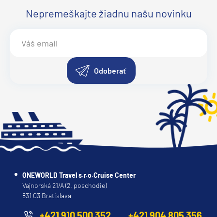
Nepremeškajte žiadnu našu novinku
Odoberať
ONEWORLD Travel s.r.o.Cruise Center
Vajnorská 21/A (2. poschodie)
831 03 Bratislava
+421 910 500 352
+421 904 805 356