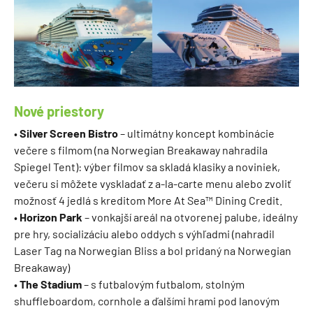
Nové priestory
•
Silver Screen Bistro
– ultimátny koncept kombinácie
večere s filmom (na Norwegian Breakaway nahradila
Spiegel Tent): výber filmov sa skladá klasiky a noviniek,
večeru si môžete vyskladať z a-la-carte menu alebo zvoliť
možnosť 4 jedlá s kreditom More At Sea™ Dining Credit.
•
Horizon Park
– vonkajší areál na otvorenej palube, ideálny
pre hry, socializáciu alebo oddych s výhľadmi (nahradil
Laser Tag na Norwegian Bliss a bol pridaný na Norwegian
Breakaway)
•
The Stadium
– s futbalovým futbalom, stolným
shuffleboardom, cornhole a ďalšími hrami pod lanovým