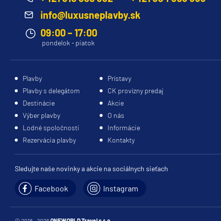
info@luxusneplavby.sk
09:00 – 17:00
pondelok - piatok
Plavby
Prístavy
Plavby s delegátom
CK provízny predaj
Destinácie
Akcie
Výber plavby
O nás
Lodné spoločnosti
Informácie
Rezervácia plavby
Kontakty
Sledujte naše novinky a akcie na sociálnych sieťach
Facebook
Instagram
© 2018 - 2026
ONEWORLD Travel s.r.o.