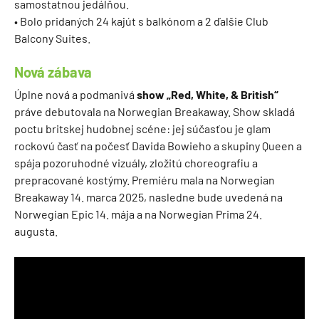
samostatnou jedálňou.
• Bolo pridaných 24 kajút s balkónom a 2 ďalšie Club
Balcony Suites.
Nová zábava
Úplne nová a podmanivá
show „Red, White, & British“
práve debutovala na Norwegian Breakaway. Show skladá
poctu britskej hudobnej scéne: jej súčasťou je glam
rockovú časť na počesť Davida Bowieho a skupiny Queen a
spája pozoruhodné vizuály, zložitú choreografiu a
prepracované kostýmy. Premiéru mala na Norwegian
Breakaway 14. marca 2025, nasledne bude uvedená na
Norwegian Epic 14. mája a na Norwegian Prima 24.
augusta.