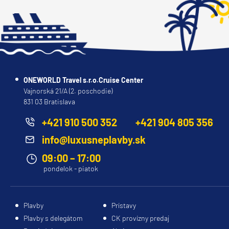
ONEWORLD Travel s.r.o.Cruise Center
Vajnorská 21/A (2. poschodie)
831 03 Bratislava
+421 910 500 352
+421 904 805 356
info@luxusneplavby.sk
09:00 – 17:00
pondelok - piatok
Plavby
Prístavy
Plavby s delegátom
CK provízny predaj