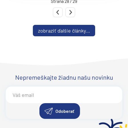
Strana 28 / 29
Predchádzajúca strana
Nasledujúca strana
zobraziť ďalšie články…
Nepremeškajte žiadnu našu novinku
Odoberať