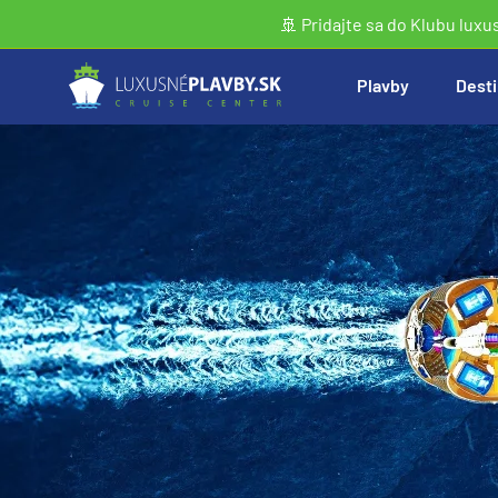
🚢 Pridajte sa do Klubu luxu
Plavby
Desti
Vyhľadať