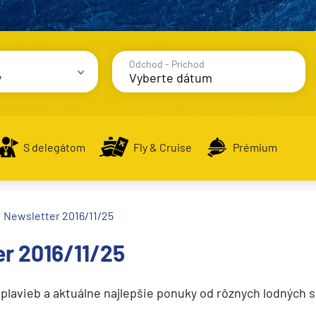
Odchod - Príchod
y
avy
S delegátom
Fly & Cruise
Prémium
Newsletter 2016/11/25
alsko
r 2016/11/25
e
 plavieb a aktuálne najlepšie ponuky od rôznych lodných 