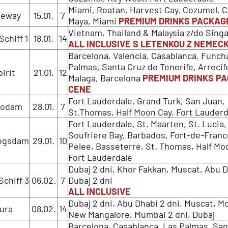
Miami, Roatan, Harvest Cay, Cozumel, 
teway
15.01.
7
Maya, Miami
PREMIUM DRINKS PACKAG
Vietnam, Thailand & Malaysia z/do Sing
chiff 1
18.01.
14
ALL INCLUSIVE S LETENKOU Z NEMEC
Barcelona, Valencia, Casablanca, Funcha
Palmas, Santa Cruz de Tenerife, Arrecif
irit
21.01.
12
Malaga, Barcelona
PREMIUM DRINKS PA
CENE
Fort Lauderdale, Grand Turk, San Juan,
rodam
28.01.
7
St.Thomas, Half Moon Cay, Fort Lauderd
Fort Lauderdale, St. Maarten, St. Lucia,
Soufriere Bay, Barbados, Fort-de-Fran
ngsdam
29.01.
10
Pelee, Basseterre, St. Thomas, Half Mo
Fort Lauderdale
Dubaj 2 dni, Khor Fakkan, Muscat, Abu D
chiff 3
06.02.
7
Dubaj 2 dni
ALL INCLUSIVE
d
Dubaj 2 dni, Abu Dhabi 2 dni, Muscat, 
ura
08.02.
14
New Mangalore, Mumbai 2 dni, Dubaj
Barcelona, Casablanca, Las Palmas, San