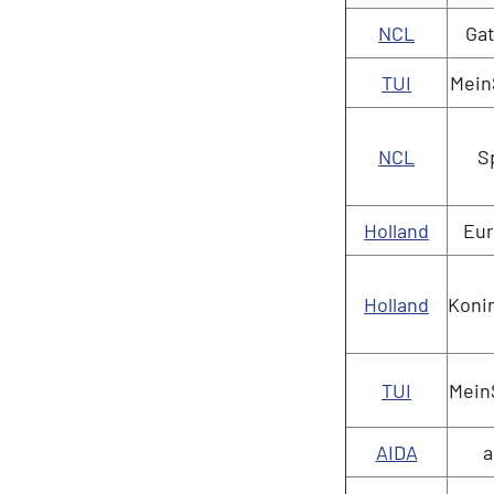
Južná Amerika
NCL
Ga
Južná Amerika
TUI
MeinS
Arabský polostrov
Červené more
NCL
Sp
Emiráty a Perzský záliv
Ázia
Holland
Eu
Ázia
India
Holland
Koni
Japonsko
Juhovýchodná Ázia
Austrália a Nový Zéland
TUI
MeinS
Austrália a Nový Zélan
AIDA
a
Afrika a Indický oceán