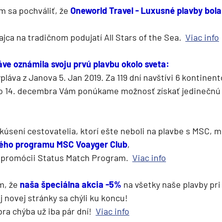
 sa pochváliť, že
Oneworld Travel - Luxusné plavby bola 
ajca na tradičnom podujatí All Stars of the Sea.
Viac info
ie
ve oznámila svoju prvú plavbu okolo sveta:
láva z Janova 5. Jan 2019. Za 119 dní navštívi 6 kontinento
do 14. decembra Vám ponúkame možnosť získať jedinečnú
 skúsení cestovatelia, ktorí ešte neboli na plavbe s MSC, 
ého programu MSC Voayger Club
,
j promócii Status Match Program.
Viac info
a
ra a Maroko
m, že
naša špeciálna akcia -5%
na všetky naše plavby pri 
 novej stránky sa chýli ku koncu!
a chýba už iba pár dní!
Viac info