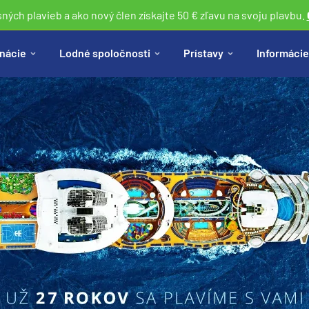
sných plavieb a ako nový člen získajte 50 € zľavu na svoju plavbu.
nácie
Lodné spoločnosti
Prístavy
Informácie