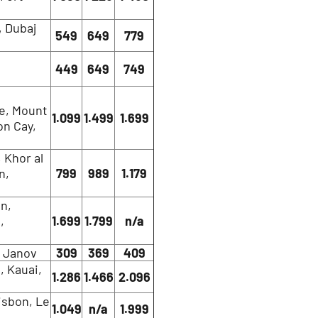
, Dubaj
549
649
779
449
649
749
ce, Mount
1.099
1.499
1.699
on Cay,
 Khor al
n,
799
989
1.179
n,
,
1.699
1.799
n/a
, Janov
309
369
409
, Kauai,
1.286
1.466
2.096
isbon, Le
1.049
n/a
1.999