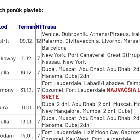
deira
ch ponúk plavieb:
ka
Loď
Termín
Nt
Trasa
Venice, Dubrovnik, Athens/Piraeus, Irak
irit
09.12.
12
Palermo, Civitavecchia, Livorno, Marseil
Barcelona
New York, Port Canaveral, Great Stirrup
akaway
11.12.
7
Nassau, New York
Dubaj, Muscat, Abu Dhabi, Abu Dhabi 2d
rika
tella
16.12.
7
Manama, Dubaj 2dni
Fort Lauderdale, Labadi/Labadee, Falm
rmony
31.12.
7
Cozumel, Fort Lauderdale
NAJVAČŠIA 
SVETE
Dubaj 2 dni, Abu Dhabi 2 dni, Muscat, 
ura
11.01.
14
New Mangalore, Mumbai 2 dni, Dubaj
Dubaj, Muscat, Abu Dhabi, Abu Dhabi 2d
tella
13.01.
7
o
Manama, Dubaj 2dni
Fort Lauderdale, Half Moon Cay, Georg
rodam
14.01.
7
Cozumel, Key West, Fort Lauderdale