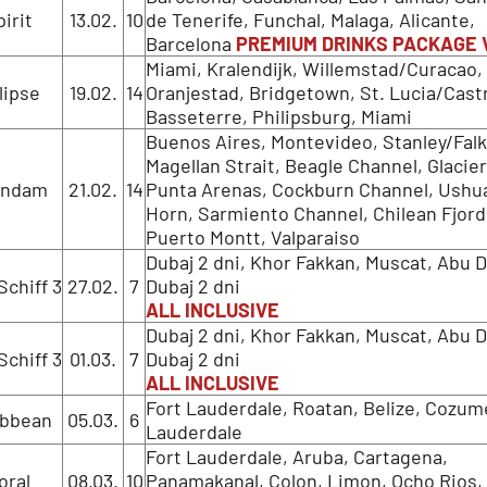
irit
13.02.
10
de Tenerife, Funchal, Malaga, Alicante,
Barcelona
PREMIUM DRINKS PACKAGE 
Miami, Kralendijk, Willemstad/Curacao,
lipse
19.02.
14
Oranjestad, Bridgetown, St. Lucia/Castr
Basseterre, Philipsburg, Miami
Buenos Aires, Montevideo, Stanley/Falk
Magellan Strait, Beagle Channel, Glacier 
andam
21.02.
14
Punta Arenas, Cockburn Channel, Ushu
Horn, Sarmiento Channel, Chilean Fjord
Puerto Montt, Valparaiso
Dubaj 2 dni, Khor Fakkan, Muscat, Abu D
chiff 3
27.02.
7
Dubaj 2 dni
ALL INCLUSIVE
Dubaj 2 dni, Khor Fakkan, Muscat, Abu D
chiff 3
01.03.
7
Dubaj 2 dni
ALL INCLUSIVE
Fort Lauderdale, Roatan, Belize, Cozume
ibbean
05.03.
6
Lauderdale
Fort Lauderdale, Aruba, Cartagena,
oral
08.03.
10
Panamakanal, Colon, Limon, Ocho Rios, 
segment