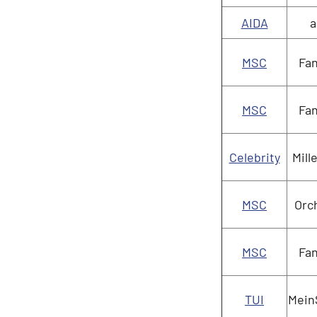
AIDA
a
MSC
Fan
MSC
Fan
Celebrity
Mill
MSC
Orc
MSC
Fan
TUI
MeinS