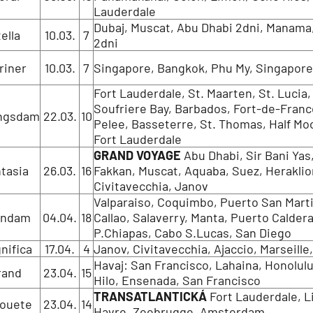
Lauderdale
Dubaj, Muscat, Abu Dhabi 2dni, Manama
tella
10.03.
7
2dni
riner
10.03.
7
Singapore, Bangkok, Phu My, Singapore
Fort Lauderdale, St. Maarten, St. Lucia,
Soufriere Bay, Barbados, Fort-de-Fran
ngsdam
22.03.
10
Pelee, Basseterre, St. Thomas, Half Mo
Fort Lauderdale
GRAND VOYAGE
Abu Dhabi, Sir Bani Yas,
tasia
26.03.
16
Fakkan, Muscat, Aquaba, Suez, Heraklio
Civitavecchia, Janov
Valparaiso, Coquimbo, Puerto San Marti
andam
04.04.
18
Callao, Salaverry, Manta, Puerto Caldera
P.Chiapas, Cabo S.Lucas, San Diego
nifica
17.04.
4
Janov, Civitavecchia, Ajaccio, Marseille
Havaj: San Francisco, Lahaina, Honolulu
rand
23.04.
15
Hilo, Ensenada, San Francisco
TRANSATLANTICKÁ
Fort Lauderdale, L
houete
23.04.
14
Havre, Zeebrugge, Amsterdam