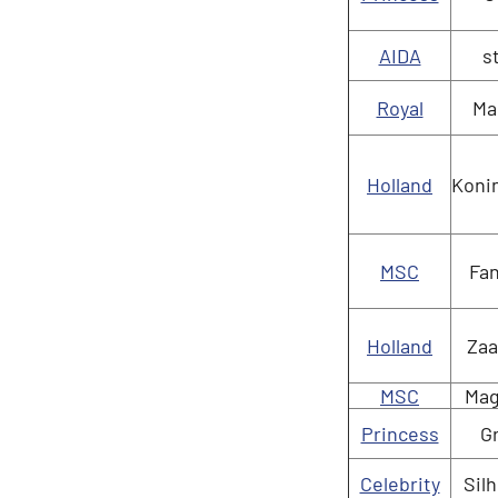
Plavby okolo sveta
AIDA
s
Expedičné plavby
Royal
Ma
Antarktída
Arktída
Holland
Koni
Expedičné plavby
Galapágy
MSC
Fan
Potvrdiť
Holland
Za
MSC
Mag
Princess
G
Celebrity
Sil