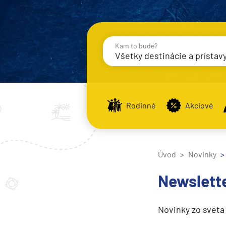
Kam to bude?
Všetky destinácie a prístav
Destinácie
Príst
Rodinné
Akciové
Stredomorie
Stredomorie
Úvod
Novinky
Stredomorie a Portug
Newslette
Východné Stredomori
Západné Stredomorie
Novinky zo sveta
Severná Európa