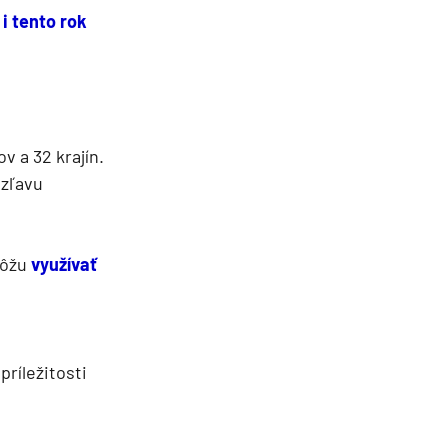
i tento rok
v a 32 krajín.
 zľavu
môžu
využívať
príležitosti