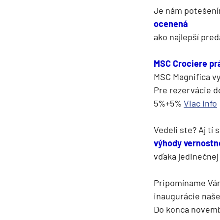
Je nám potešením
Grónsko
ocenená
Island
ako najlepší pred
Nórske fjordy
Nórske fjordy a Pobalt
MSC Crociere prá
MSC Magnifica vyp
Pobaltie
Pre rezervácie 
Severná Európa
5%+5%
Viac info
Severozápadná Európa
Britské ostrovy a Írsko
Vedeli ste? Aj tí
výhody vernostn
Pobrežie Európy
vďaka jedinečne
Severozápadná Európ
Kanárske ostrovy, Madei
Pripomíname Vá
Azorské ostrovy
inaugurácie našej
Do konca novembr
Kanárske ostrovy