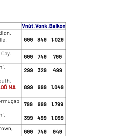
Vnút.
Vonk.
Balkón
lion,
le,
699
849
1.029
 Cay,
699
749
799
ni,
299
329
499
outh,
LOĎ NA
899
999
1.049
Mormugao,
799
999
1.799
ni,
399
499
1.099
etown,
699
749
949