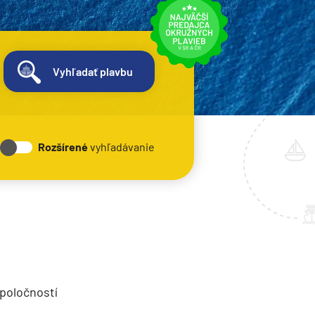
Vyhľadať plavbu
Rozšírené
vyhľadávanie
spoločností