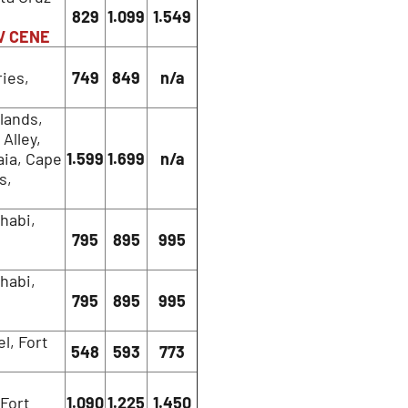
829
1.099
1.549
V CENE
ies,
749
849
n/a
lands,
Alley,
aia, Cape
1.599
1.699
n/a
s,
habi,
795
895
995
habi,
795
895
995
l, Fort
548
593
773
Fort
1.090
1.225
1.450