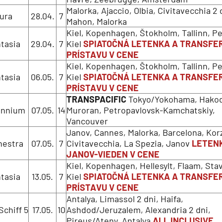
Malorka, Ajaccio, Olbia, Civitavecchia 2 
ura
28.04.
7
Mahon, Malorka
Kiel, Kopenhagen, Štokholm, Tallinn, P
tasia
29.04.
7
Kiel
SPIATOČNÁ LETENKA A TRANSFER
PRÍSTAVU V CENE
Kiel, Kopenhagen, Štokholm, Tallinn, P
tasia
06.05.
7
Kiel
SPIATOČNÁ LETENKA A TRANSFER
PRÍSTAVU V CENE
TRANSPACIFIC
Tokyo/Yokohama, Hakod
ennium
07.05.
14
Muroran, Petropavlovsk-Kamchatskiy,
Vancouver
Janov, Cannes, Malorka, Barcelona, Korz
hestra
07.05.
7
Civitavecchia, La Spezia, Janov
LETEN
JANOV-VIEDEN V CENE
Kiel, Kopenhagen, Hellesylt, Flaam, Sta
tasia
13.05.
7
Kiel
SPIATOČNÁ LETENKA A TRANSFER
PRÍSTAVU V CENE
Antalya, Limassol 2 dni, Haifa,
chiff 5
17.05.
10
Ashdod/Jeruzalem, Alexandria 2 dni,
Pireus/Ateny, Antalya
ALL INCLUSIVE