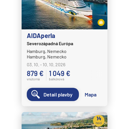
AIDAperla
Severozápadná Európa
Hamburg, Nemecko
Hamburg, Nemecko
03. 10. - 10. 10. 2026
879 €
1 049 €
vnútorná
balkónová
Detail plavby
Mapa
14
nocí