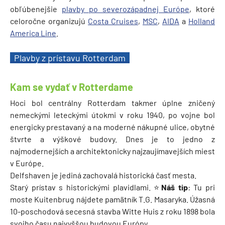
obľúbenejšie
plavby po severozápadnej Európe
, ktoré
celoročne organizujú
Costa Cruises
,
MSC
,
A
IDA
a
Holland
America Line
.
Plavby z prístavu Rotterdam
Kam se vydať v Rotterdame
Hoci bol centrálny Rotterdam takmer úplne zničený
nemeckými leteckými útokmi v roku 1940, po vojne bol
energicky prestavaný a na moderné nákupné ulice, obytné
štvrte a výškové budovy. Dnes je to jedno z
najmodernejších a architektonicky najzaujímavejších miest
v Európe.
Delfshaven je jediná zachovalá historická časť mesta.
Starý prístav s historickými plavidlami. ⭐
Náš tip
: Tu pri
moste Kuitenbrug nájdete pamätník T.G. Masaryka. Úžasná
10-poschodová secesná stavba Witte Huis z roku 1898 bola
svojho času najvyššou budovou Európy.