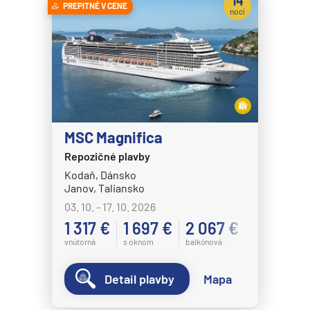
14
PREPITNÉ V CENE
nocí
MSC Magnifica
Repozičné plavby
Kodaň, Dánsko
Janov, Taliansko
03. 10. - 17. 10. 2026
1 317 €
1 697 €
2 067 €
vnútorná
s oknom
balkónová
Detail plavby
Mapa