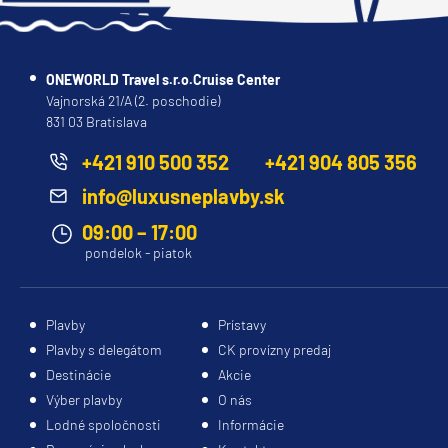
ONEWORLD Travel s.r.o.Cruise Center
Vajnorská 21/A (2. poschodie)
831 03 Bratislava
+421 910 500 352
+421 904 805 356
info@luxusneplavby.sk
09:00 – 17:00
pondelok - piatok
Plavby
Prístavy
Plavby s delegátom
CK provízny predaj
Destinácie
Akcie
Výber plavby
O nás
Lodné spoločnosti
Informácie