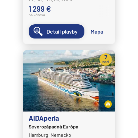
1 299 €
balkónová
Detail plavby
Mapa
7
nocí
AIDAperla
Severozápadná Európa
Hamburg, Nemecko