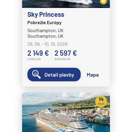
Sky Princess
Pobrežie Európy
Southampton, UK
Southampton, UK
26. 09. - 10. 10. 2026
2 149 €
2 597 €
vnútorná
balkónová
Detail plavby
Mapa
14
nocí