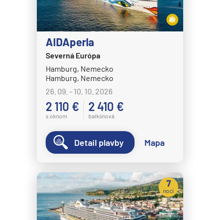
AIDAperla
Severná Európa
Hamburg, Nemecko
Hamburg, Nemecko
26. 09. - 10. 10. 2026
2 110 €
2 410 €
s oknom
balkónová
Detail plavby
Mapa
7
nocí