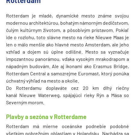
Rotterdam
Rotterdam je mladé, dynamické mesto známe svojou
modernou architektúrou, bohatým námorným dedičstvom,
čulým kultúrnym životom, a pôsobivým prístavom. Pokiaľ
ide o rozlohu, toto slávne mesto na rieke Nieuwe Maas je
len o málo menšie ako hlavné mesto Amsterdam, ale jeho
vzhľad a dojem sú úplne odlišné. Mesto sa vyznačuje
impozantnou panorámou, vďaka vysokým mrakodrapom a
nápadným budovám. Ale aj ikonami ako Erasmus Bridge,
Rotterdam Central a samozrejme Euromast, ktorý ponúka
úchvatný výhľad na mesto a okolie.
Do Rotterdamu doplaváte cez 20 km dlhý riečny
kanál Nieuwe Waterweg, spájajúci rieky Rýn a Mása so
Severným morom.
Plavby a sezóna v Rotterdame
Rotterdam má mierne oceánske podnebie podobné
všetkým pobrežným oblastiam v Holandsku. Nachádza sa