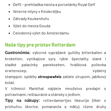
Delft - prehliadka mesta a porcelánky Royal Delf
Veterné mlyny v Kinderdijku
Záhrady Keukenhofu
Výlet do mesta Gouda
Celodenný výlet do Amsterdamu
Naše tipy pre prístav Rotterdam
výborné vyprážané guličky bitterballen a
Gastronómia:
kroketten, vynikajúce syry, rybie špeciality, slané i
sladké palacinky panekoeken, hrášková polievka
erwtensoep, výdatný
stamppot, oplátky
stroopwafels
zaliate sirupom, jablkový
koláč.
V tržmnici Markthal nájdete množstvo predajní s
potravinami, reštaurácie a stánsky s jedlom.
rotterdamertjes likeurtje (likér s
Tipy na nákupy:
príchuťou škorice, pomaranča a mäty), rôzne druhy