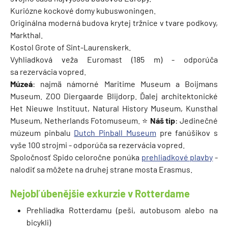
Kuriózne kockové domy kubuswoningen.
Originálna moderná budova krytej tržnice v tvare podkovy,
Markthal.
Kostol Grote of Sint-Laurenskerk.
Vyhliadková veža Euromast (185 m) - odporúča
sa rezervácia vopred.
Múzeá
: najmä námorné Maritime Museum a Boijmans
Museum. ZOO Diergaarde Blijdorp. Ďalej architektonické
Het Nieuwe Instituut, Natural History Museum, Kunsthal
Museum, Netherlands Fotomuseum. ⭐
Náš tip
: Jedinečné
múzeum pinbalu
Dutch Pinball Museum
pre fanúšikov s
vyše 100 strojmi - odporúča sa rezervácia vopred.
Spoločnosť Spido celoročne ponúka
prehliadkové plavby
-
nalodiť sa môžete na druhej strane mosta Erasmus.
Nejobľúbenějšie exkurzie v Rotterdame
Prehliadka Rotterdamu (peši, autobusom alebo na
bicykli)