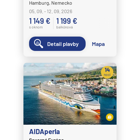
Hamburg, Nemecko
05. 09. - 12. 09. 2026
1 149 €
1 199 €
s oknom
balkónová
Detail plavby
Mapa
14
nocí
AIDAperla
Severná Európa