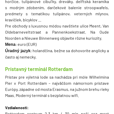
horčice, tulipánové cibuľky, dreváky, delftská keramika
s modrým zdobením, darčekové balenie stroopwafels,
predmety s tematikou tulipánov, veterných mlynov,
kravičiek, bicyklov ...
Pre obchody s luxusnou módou navštívte ulice Meent, Van
Oldebarneveltstraat a Pannenkoekstraat. Na Oude
Noorden a Nieuwe Binnenweg objavíte rôzne kuriozity.
: euro (EUR)
Mena
: holandčina, bežne sa dohovoríte anglicky a
Úradný jazyk
často aj nemecky.
Prístavný terminál Rotterdam
Prístav pre výletná lode sa nachádza pri móle Wilhelmina
Pier v Port Rotterdam – najväčšom námornom prístave
Európy, západne od mosta Erasmus, na južnom brehu rieky
Maas. Moderný terminál s bezplatnou wifi.
Vzdialenosti:
Rotterdam centrum 2,3 km / 30 min peši cez most