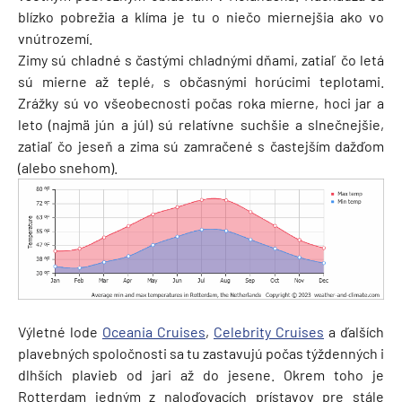
blízko pobrežia a klíma je tu o niečo miernejšia ako vo
vnútrozemí.
Zimy sú chladné s častými chladnými dňami, zatiaľ čo letá
sú mierne až teplé, s občasnými horúcimi teplotami.
Zrážky sú vo všeobecnosti počas roka mierne, hoci jar a
leto (najmä jún a júl) sú relatívne suchšie a slnečnejšie,
zatiaľ čo jeseň a zima sú zamračené s častejším dažďom
(alebo snehom).
Výletné lode
Oceania Cruises
,
Celebrity Cruises
a ďalších
plavebných spoločnosti sa tu zastavujú počas týždenných i
dlhších plavieb od jari až do jesene. Okrem toho je
Rotterdam jedným z naloďovacích prístavov pre stále