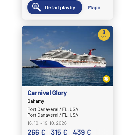
Norwegian Dawn
Detail plavby
Mapa
Norwegian Encore
Norwegian Epic
3
Norwegian Escape
noci
Norwegian Gem
Norwegian Getaway
Norwegian Jade
Norwegian Jewel
Norwegian Joy
Carnival Glory
Norwegian Luna
Bahamy
Norwegian Pearl
Port Canaveral / FL, USA
Port Canaveral / FL, USA
Norwegian Prima
16. 10. - 19. 10. 2026
Norwegian Sky
266 €
315 €
439 €