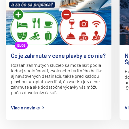
Oceania Vista
P&O
Arcadia
Arvia
Aurora
BLOG
Azura
Čo je zahrnuté v cene plavby a čo nie?
N
Britannia
Š
Rozsah zahrnutých služieb sa môže líšiť podľa
lodnej spoločnosti, zvoleného tarifného balíka
Iona
Hu
aj navštívených destinácií, takže pred každou
do
Ventura
plavbou sa oplatí overiť si, čo všetko je v cene
ar
zahrnuté a aké dodatočné výdavky vás môžu
(S
Paul Gauguin Cruises
počas dovolenky čakať.
MS Paul Gauguin
Viac o novinke
Vi
Plantours
MS Hamburg