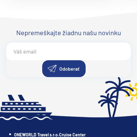
Ponant
Le Bellot
Le Boreal
Nepremeškajte žiadnu našu novinku
Le Bouganville
Le Champlain
Le Commandant Charcot
Le Dumont-D'Urville
Odoberať
Le Jacques Cartier
Le Laperouse
Le Lyrial
Le Ponant
Le Soleal
L´Austral
ONEWORLD Travel s.r.o.Cruise Center
The Spirit of Ponant