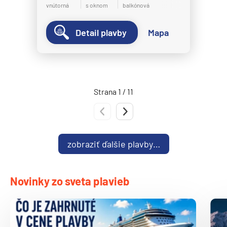
vnútorná
s oknom
balkónová
Norwegian Spirit
Norwegian Star
Detail plavby
Mapa
Norwegian Sun
Norwegian Viva
Pride of America
Strana 1 / 11
Oceania Cruises
Oceania Allura
Predchádzajúca strana
Nasledujúca strana
Oceania Insignia
zobraziť ďalšie plavby…
Oceania Marina
Oceania Nautica
Oceania Regatta
Novinky zo sveta plavieb
Oceania Riviera
Oceania Sirena