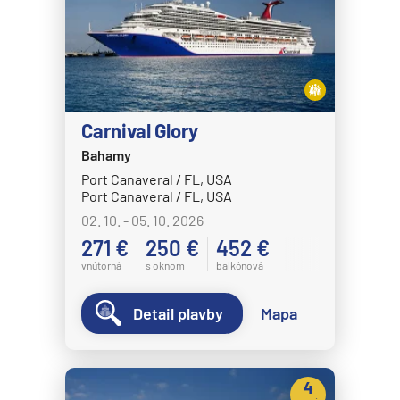
MS Volendam
MS Westerdam
MS Zaandam
MS Zuiderdam
Carnival Glory
Hurtigruten
Bahamy
HX MS Fram
Port Canaveral / FL, USA
HX MS Fridtjof Nansen
Port Canaveral / FL, USA
02. 10. - 05. 10. 2026
HX MS Maud
271 €
250 €
452 €
HX MS Roald Amundsen
vnútorná
s oknom
balkónová
HX MS Santa Cruz II
HX MS Spitsbergen
Detail plavby
Mapa
MS Kong Harald
MS Midnatsol
4