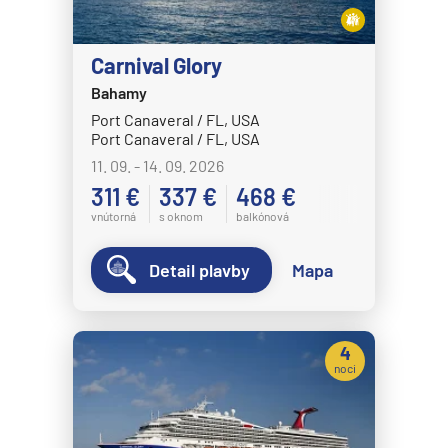
Disney Magic
Disney Treasure
Carnival Glory
Disney Wish
Bahamy
Port Canaveral / FL, USA
Disney Wonder
Port Canaveral / FL, USA
Explora Journeys
11. 09. - 14. 09. 2026
Explora I
311 €
337 €
468 €
vnútorná
s oknom
balkónová
Explora II
Explora III
Detail plavby
Mapa
Explora IV
Explora V
4
Explora VI
noci
Hapag-Lloyd Cruises
HANSEATIC inspiration