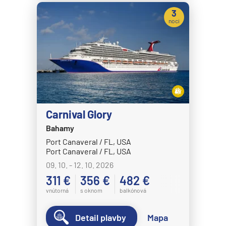
3
MSC Fantasia
noci
MSC Grandiosa
MSC Lirica
MSC Magnifica
MSC Meraviglia
MSC Musica
Carnival Glory
MSC Opera
Bahamy
MSC Orchestra
Port Canaveral / FL, USA
Port Canaveral / FL, USA
MSC Poesia
09. 10. - 12. 10. 2026
MSC Preziosa
311 €
356 €
482 €
MSC Seascape
vnútorná
s oknom
balkónová
MSC Seashore
Detail plavby
Mapa
MSC Seaside