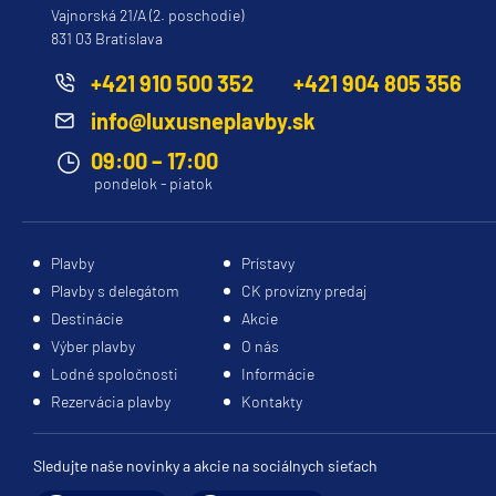
Vajnorská 21/A (2. poschodie)
Princess
831 03 Bratislava
Caribbean Princess
+421 910 500 352
+421 904 805 356
Coral Princess
info@luxusneplavby.sk
Crown Princess
09:00 – 17:00
Diamond Princess
pondelok - piatok
Discovery Princess
Emerald Princess
Plavby
Prístavy
Plavby s delegátom
CK provízny predaj
Enchanted Princess
Destinácie
Akcie
Grand Princess
Výber plavby
O nás
Island Princess
Lodné spoločnosti
Informácie
Rezervácia plavby
Kontakty
Majestic Princess
Regal Princess
Sledujte naše novinky a akcie na sociálnych sieťach
Royal Princess