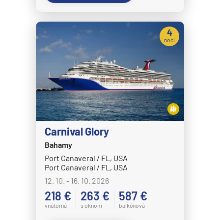
MSC Seaview
MSC Sinfonia
4
noci
MSC Splendida
MSC Virtuosa
MSC World America
MSC World Asia
MSC World Atlantic
MSC World Europa
Carnival Glory
Bahamy
Norwegian Cruise Line
Port Canaveral / FL, USA
Norwegian Aqua
Port Canaveral / FL, USA
Norwegian Aura
12. 10. - 16. 10. 2026
218 €
263 €
587 €
Norwegian Bliss
vnútorná
s oknom
balkónová
Norwegian Breakaway