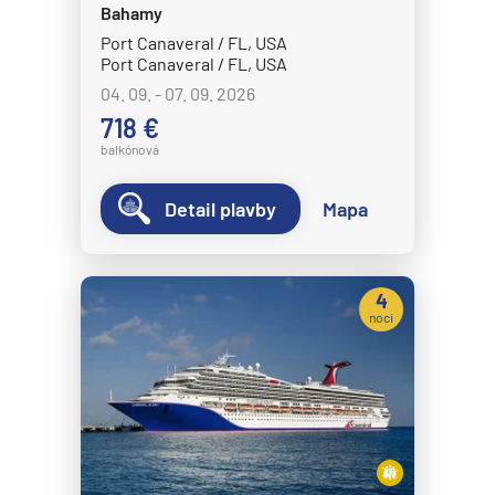
Celestyal Cruises
Bahamy
Celestyal Discovery
Port Canaveral / FL, USA
Port Canaveral / FL, USA
Celestyal Journey
04. 09. - 07. 09. 2026
Celestyal Olympia
718 €
Costa Cruises
balkónová
Costa Deliziosa
Detail plavby
Mapa
Costa Diadema
Costa Fascinosa
Costa Favolosa
4
noci
Costa Fortuna
Costa Pacifica
Costa Serena
Costa Smeralda
Costa Toscana