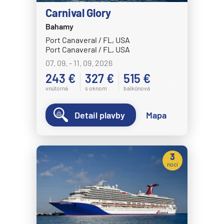
Carnival Glory
Crystal Cruises
Bahamy
Crystal Serenity
Port Canaveral / FL, USA
Crystal Symphony
Port Canaveral / FL, USA
07. 09. - 11. 09. 2026
Cunard Line
243 €
327 €
515 €
Queen Anne
vnútorná
s oknom
balkónová
Queen Elizabeth
Detail plavby
Mapa
Queen Mary 2
Queen Victoria
Disney Cruise Line
3
noci
Disney Adventure
Disney Destiny
Disney Dream
Disney Fantasy