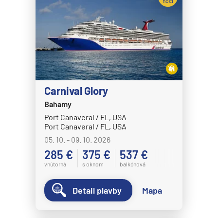
MS Nordkapp
noci
MS Nordlys
MS Nordnorge
MS Nordstjernen
MS Otto Sverdrup
MS Polarlys
Carnival Glory
MS Richard With
Bahamy
Port Canaveral / FL, USA
MS Trollfjord
Port Canaveral / FL, USA
MS Vesteralen
05. 10. - 09. 10. 2026
MSC Cruises
285 €
375 €
537 €
vnútorná
s oknom
balkónová
MSC Armonia
MSC Bellissima
Detail plavby
Mapa
MSC Divina
MSC Euribia