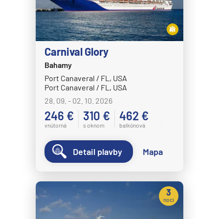
HANSEATIC nature
HANSEATIC spirit
MS Bremen
Carnival Glory
MS Europa
Bahamy
MS Europa 2
Port Canaveral / FL, USA
Port Canaveral / FL, USA
Holland America Line
28. 09. - 02. 10. 2026
MS Eurodam
246 €
310 €
462 €
MS Koningsdam
vnútorná
s oknom
balkónová
MS Nieuw Amsterdam
Detail plavby
Mapa
MS Nieuw Statendam
MS Noordam
MS Oosterdam
3
noci
MS Rotterdam