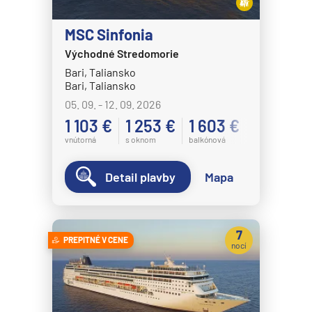
Disney Magic
MSC Sinfonia
Disney Treasure
Východné Stredomorie
Disney Wish
Bari, Taliansko
Bari, Taliansko
Disney Wonder
05. 09. - 12. 09. 2026
Explora Journeys
1 103 €
1 253 €
1 603 €
Explora I
vnútorná
s oknom
balkónová
Explora II
Detail plavby
Mapa
Explora III
Explora IV
Explora V
7
PREPITNÉ V CENE
nocí
Explora VI
Hapag-Lloyd Cruises
HANSEATIC inspiration