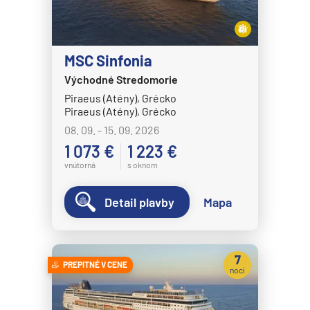
HANSEATIC nature
HANSEATIC spirit
MS Bremen
MSC Sinfonia
Východné Stredomorie
MS Europa
Piraeus (Atény), Grécko
MS Europa 2
Piraeus (Atény), Grécko
Holland America Line
08. 09. - 15. 09. 2026
1 073 €
1 223 €
MS Eurodam
vnútorná
s oknom
MS Koningsdam
MS Nieuw Amsterdam
Detail plavby
Mapa
MS Nieuw Statendam
MS Noordam
7
PREPITNÉ V CENE
MS Oosterdam
nocí
MS Rotterdam