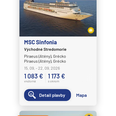
MS Nordkapp
MS Nordlys
MS Nordnorge
MS Nordstjernen
MS Otto Sverdrup
MSC Sinfonia
MS Polarlys
Východné Stredomorie
MS Richard With
Piraeus (Atény), Grécko
Piraeus (Atény), Grécko
MS Trollfjord
15. 09. - 22. 09. 2026
MS Vesteralen
1 083 €
1 173 €
MSC Cruises
vnútorná
s oknom
MSC Armonia
Detail plavby
Mapa
MSC Bellissima
MSC Divina
MSC Euribia