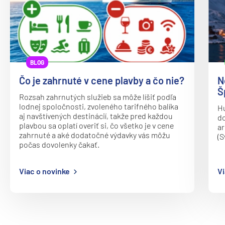
Oceania Vista
P&O
Arcadia
Arvia
BLOG
Aurora
Čo je zahrnuté v cene plavby a čo nie?
N
Azura
Š
Rozsah zahrnutých služieb sa môže líšiť podľa
Britannia
lodnej spoločnosti, zvoleného tarifného balíka
Hu
aj navštívených destinácií, takže pred každou
do
Iona
plavbou sa oplatí overiť si, čo všetko je v cene
ar
zahrnuté a aké dodatočné výdavky vás môžu
(S
Ventura
počas dovolenky čakať.
Paul Gauguin Cruises
Viac o novinke
Vi
MS Paul Gauguin
Plantours
MS Hamburg