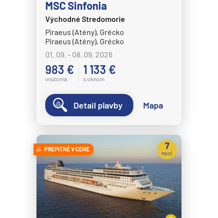
MSC Sinfonia
Crystal Cruises
Východné Stredomorie
Crystal Serenity
Piraeus (Atény), Grécko
Piraeus (Atény), Grécko
Crystal Symphony
01. 09. - 08. 09. 2026
Cunard Line
983 €
1 133 €
Queen Anne
vnútorná
s oknom
Queen Elizabeth
Detail plavby
Mapa
Queen Mary 2
Queen Victoria
7
Disney Cruise Line
PREPITNÉ V CENE
nocí
Disney Adventure
Disney Destiny
Disney Dream
Disney Fantasy