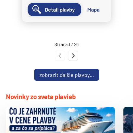
Norwegian Spirit
Detail plavby
Mapa
Norwegian Star
Norwegian Sun
Norwegian Viva
Strana 1 / 26
Pride of America
Oceania Cruises
Predchádzajúca strana
Nasledujúca strana
Oceania Allura
zobraziť ďalšie plavby…
Oceania Insignia
Oceania Marina
Oceania Nautica
Novinky zo sveta plavieb
Oceania Regatta
Oceania Riviera
Oceania Sirena