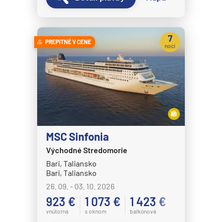
Norwegian Dawn
Norwegian Encore
7
Norwegian Epic
PREPITNÉ V CENE
nocí
Norwegian Escape
Norwegian Gem
Norwegian Getaway
Norwegian Jade
Norwegian Jewel
MSC Sinfonia
Norwegian Joy
Východné Stredomorie
Norwegian Luna
Bari, Taliansko
Bari, Taliansko
Norwegian Pearl
26. 09. - 03. 10. 2026
Norwegian Prima
923 €
1 073 €
1 423 €
Norwegian Sky
vnútorná
s oknom
balkónová