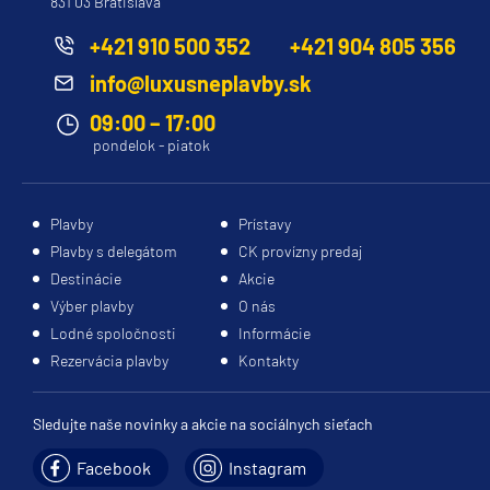
831 03 Bratislava
Princess
+421 910 500 352
+421 904 805 356
Caribbean Princess
info@luxusneplavby.sk
Coral Princess
09:00 – 17:00
Crown Princess
pondelok - piatok
Diamond Princess
Discovery Princess
Plavby
Prístavy
Plavby s delegátom
CK provízny predaj
Emerald Princess
Destinácie
Akcie
Enchanted Princess
Výber plavby
O nás
Grand Princess
Lodné spoločnosti
Informácie
Rezervácia plavby
Kontakty
Island Princess
Majestic Princess
Sledujte naše novinky a akcie na sociálnych sieťach
Regal Princess
Facebook
Instagram
Royal Princess