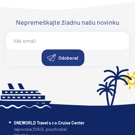
Ponant
Le Bellot
Le Boreal
Nepremeškajte žiadnu našu novinku
Le Bouganville
Le Champlain
Le Commandant Charcot
Odoberať
Le Dumont-D'Urville
Le Jacques Cartier
Le Laperouse
Le Lyrial
Le Ponant
Le Soleal
L´Austral
ONEWORLD Travel s.r.o.Cruise Center
Vajnorská 21/A (2. poschodie)
The Spirit of Ponant