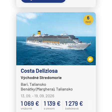
MS Nordkapp
MS Nordlys
6
MS Nordnorge
nocí
MS Nordstjernen
MS Otto Sverdrup
MS Polarlys
MS Richard With
MS Trollfjord
MS Vesteralen
Costa Deliziosa
MSC Cruises
Východné Stredomorie
Bari, Taliansko
MSC Armonia
Benátky (Marghera), Taliansko
MSC Bellissima
13. 09. - 19. 09. 2026
1 069 €
1 139 €
1 279 €
MSC Divina
vnútorná
s oknom
balkónová
MSC Euribia