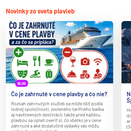
Oceania Vista
Novinky zo sveta plavieb
P&O
Arcadia
Arvia
Aurora
Azura
Britannia
Iona
Ventura
BLOG
Paul Gauguin Cruises
Čo je zahrnuté v cene plavby a čo nie?
N
Š
MS Paul Gauguin
Rozsah zahrnutých služieb sa môže líšiť podľa
lodnej spoločnosti, zvoleného tarifného balíka
Hu
Plantours
aj navštívených destinácií, takže pred každou
do
plavbou sa oplatí overiť si, čo všetko je v cene
ar
MS Hamburg
zahrnuté a aké dodatočné výdavky vás môžu
(S