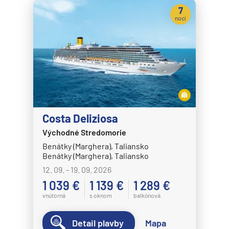
MS Volendam
7
nocí
MS Westerdam
MS Zaandam
MS Zuiderdam
Hurtigruten
HX MS Fram
HX MS Fridtjof Nansen
Costa Deliziosa
HX MS Maud
Východné Stredomorie
HX MS Roald Amundsen
Benátky (Marghera), Taliansko
Benátky (Marghera), Taliansko
HX MS Santa Cruz II
12. 09. - 19. 09. 2026
HX MS Spitsbergen
1 039 €
1 139 €
1 289 €
MS Kong Harald
vnútorná
s oknom
balkónová
MS Midnatsol
Detail plavby
Mapa