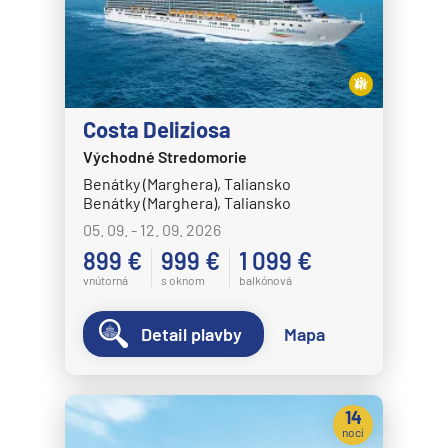
Disney Magic
Disney Treasure
Disney Wish
Disney Wonder
Costa Deliziosa
Explora Journeys
Východné Stredomorie
Benátky (Marghera), Taliansko
Explora I
Benátky (Marghera), Taliansko
Explora II
05. 09. - 12. 09. 2026
899 €
999 €
1 099 €
Explora III
vnútorná
s oknom
balkónová
Explora IV
Explora V
Detail plavby
Mapa
Explora VI
Hapag-Lloyd Cruises
14
HANSEATIC inspiration
nocí