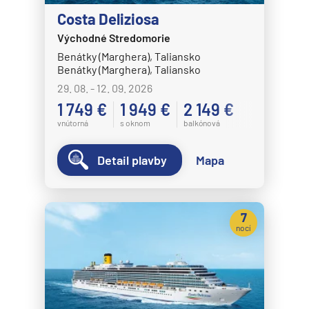
Celestyal Cruises
Costa Deliziosa
Celestyal Discovery
Východné Stredomorie
Celestyal Journey
Benátky (Marghera), Taliansko
Benátky (Marghera), Taliansko
Celestyal Olympia
29. 08. - 12. 09. 2026
Costa Cruises
1 749 €
1 949 €
2 149 €
Costa Deliziosa
vnútorná
s oknom
balkónová
Costa Diadema
Detail plavby
Mapa
Costa Fascinosa
Costa Favolosa
Costa Fortuna
7
nocí
Costa Pacifica
Costa Serena
Costa Smeralda
Costa Toscana