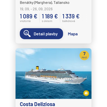
Benátky (Marghera), Taliansko
Norwegian Dawn
19. 09. - 26. 09. 2026
Norwegian Encore
1 089 €
1 189 €
1 339 €
Norwegian Epic
vnútorná
s oknom
balkónová
Norwegian Escape
Detail plavby
Mapa
Norwegian Gem
Norwegian Getaway
Norwegian Jade
7
nocí
Norwegian Jewel
Norwegian Joy
Norwegian Luna
Norwegian Pearl
Norwegian Prima
Norwegian Sky
Costa Deliziosa