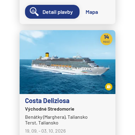
MSC Fantasia
Detail plavby
Mapa
MSC Grandiosa
MSC Lirica
14
MSC Magnifica
nocí
MSC Meraviglia
MSC Musica
MSC Opera
MSC Orchestra
MSC Poesia
Costa Deliziosa
MSC Preziosa
Východné Stredomorie
MSC Seascape
Benátky (Marghera), Taliansko
MSC Seashore
Terst, Taliansko
19. 09. - 03. 10. 2026
MSC Seaside