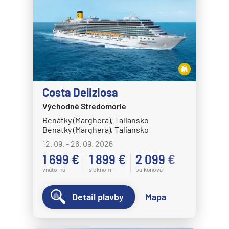
HANSEATIC nature
HANSEATIC spirit
MS Bremen
MS Europa
MS Europa 2
Costa Deliziosa
Holland America Line
Východné Stredomorie
MS Eurodam
Benátky (Marghera), Taliansko
MS Koningsdam
Benátky (Marghera), Taliansko
12. 09. - 26. 09. 2026
MS Nieuw Amsterdam
1 699 €
1 899 €
2 099 €
MS Nieuw Statendam
vnútorná
s oknom
balkónová
MS Noordam
Detail plavby
Mapa
MS Oosterdam
MS Rotterdam