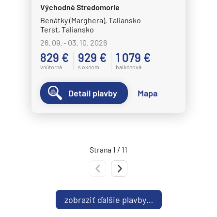
Norwegian Spirit
Východné Stredomorie
Benátky (Marghera), Taliansko
Norwegian Star
Terst, Taliansko
Norwegian Sun
26. 09. - 03. 10. 2026
829 €
929 €
1 079 €
Norwegian Viva
vnútorná
s oknom
balkónová
Pride of America
Oceania Cruises
Detail plavby
Mapa
Oceania Allura
Oceania Insignia
Oceania Marina
Strana 1 / 11
Oceania Nautica
Predchádzajúca strana
Nasledujúca strana
Oceania Regatta
Oceania Riviera
zobraziť ďalšie plavby…
Oceania Sirena