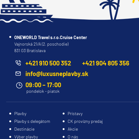
Princess
Caribbean Princess
Coral Princess
ONEWORLD Travel s.r.o.Cruise Center
Crown Princess
Vajnorská 21/A (2. poschodie)
831 03 Bratislava
Diamond Princess
Discovery Princess
+421 910 500 352
+421 904 805 356
Emerald Princess
info@luxusneplavby.sk
Enchanted Princess
09:00 – 17:00
pondelok - piatok
Grand Princess
Island Princess
Plavby
Prístavy
Majestic Princess
Plavby s delegátom
CK provízny predaj
Regal Princess
Destinácie
Akcie
Royal Princess
Výber plavby
O nás