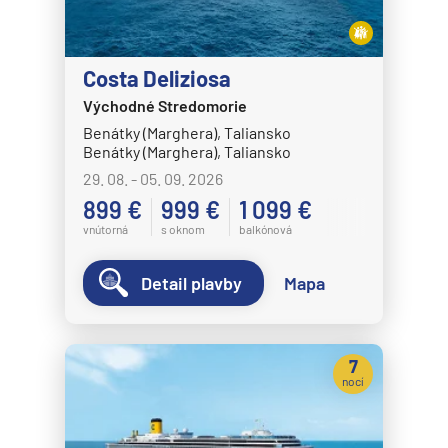
Crystal Cruises
Crystal Serenity
Costa Deliziosa
Crystal Symphony
Východné Stredomorie
Cunard Line
Benátky (Marghera), Taliansko
Benátky (Marghera), Taliansko
Queen Anne
29. 08. - 05. 09. 2026
Queen Elizabeth
899 €
999 €
1 099 €
Queen Mary 2
vnútorná
s oknom
balkónová
Queen Victoria
Detail plavby
Mapa
Disney Cruise Line
Disney Adventure
7
Disney Destiny
nocí
Disney Dream
Disney Fantasy