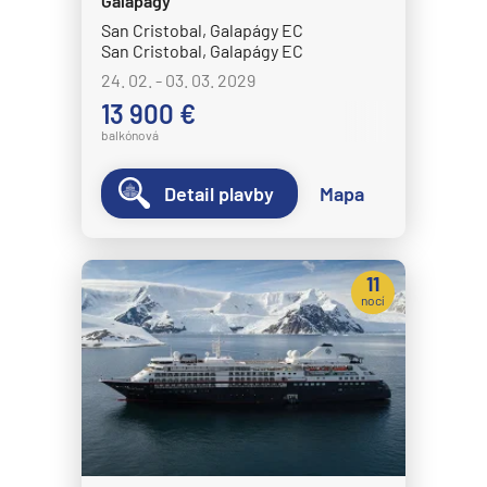
Galapágy
Crystal Cruises
San Cristobal, Galapágy EC
San Cristobal, Galapágy EC
Crystal Serenity
24. 02. - 03. 03. 2029
Crystal Symphony
13 900 €
balkónová
Cunard Line
Queen Anne
Detail plavby
Mapa
Queen Elizabeth
Queen Mary 2
11
Queen Victoria
nocí
Disney Cruise Line
Disney Adventure
Disney Destiny
Disney Dream
Disney Fantasy