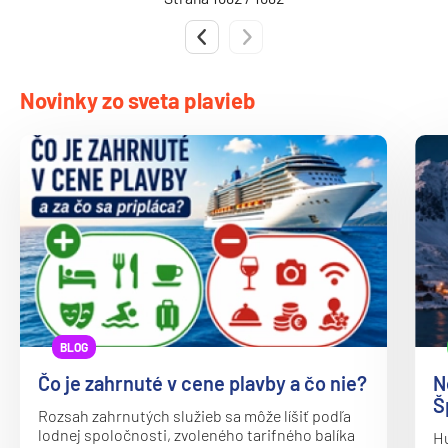
MSC Seaview
Predchádzajúca strana
Nasledujúca strana
MSC Sinfonia
MSC Splendida
Novinky zo sveta plavieb
MSC Virtuosa
MSC World America
MSC World Asia
MSC World Atlantic
MSC World Europa
Norwegian Cruise Line
Norwegian Aqua
BLOG
Norwegian Aura
Čo je zahrnuté v cene plavby a čo nie?
N
Norwegian Bliss
Š
Rozsah zahrnutých služieb sa môže líšiť podľa
Norwegian Breakaway
lodnej spoločnosti, zvoleného tarifného balíka
Hu