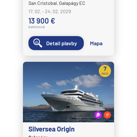
Celestyal Cruises
San Cristobal, Galapágy EC
Celestyal Discovery
17. 02. - 24. 02. 2029
13 900 €
Celestyal Journey
balkónová
Celestyal Olympia
Costa Cruises
Detail plavby
Mapa
Costa Deliziosa
Costa Diadema
7
Costa Fascinosa
nocí
Costa Favolosa
Costa Fortuna
Costa Pacifica
Costa Serena
Costa Smeralda
Silversea Origin
Costa Toscana