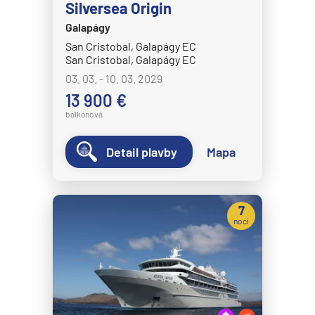
Silversea Origin
HANSEATIC nature
Galapágy
HANSEATIC spirit
San Cristobal, Galapágy EC
MS Bremen
San Cristobal, Galapágy EC
03. 03. - 10. 03. 2029
MS Europa
13 900 €
MS Europa 2
balkónová
Holland America Line
Detail plavby
Mapa
MS Eurodam
MS Koningsdam
MS Nieuw Amsterdam
7
nocí
MS Nieuw Statendam
MS Noordam
MS Oosterdam
MS Rotterdam