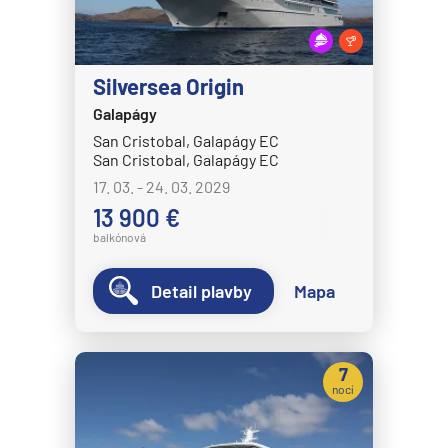
MS Nordkapp
MS Nordlys
MS Nordnorge
Silversea Origin
MS Nordstjernen
Galapágy
MS Otto Sverdrup
San Cristobal, Galapágy EC
San Cristobal, Galapágy EC
MS Polarlys
17. 03. - 24. 03. 2029
MS Richard With
13 900 €
balkónová
MS Trollfjord
MS Vesteralen
Detail plavby
Mapa
MSC Cruises
MSC Armonia
7
MSC Bellissima
nocí
MSC Divina
MSC Euribia