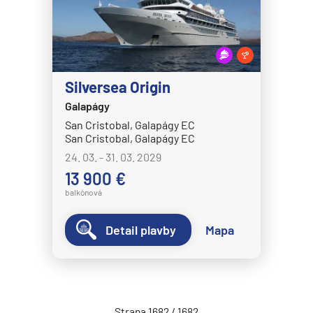
MSC Fantasia
MSC Grandiosa
MSC Lirica
Silversea Origin
MSC Magnifica
Galapágy
MSC Meraviglia
San Cristobal, Galapágy EC
San Cristobal, Galapágy EC
MSC Musica
24. 03. - 31. 03. 2029
MSC Opera
13 900 €
MSC Orchestra
balkónová
MSC Poesia
Detail plavby
Mapa
MSC Preziosa
MSC Seascape
MSC Seashore
MSC Seaside
Strana 1682 / 1682