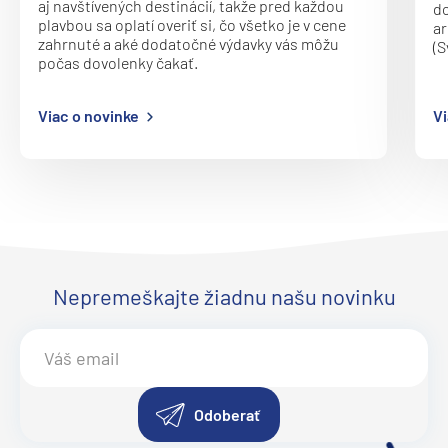
aj navštívených destinácií, takže pred každou
do
Norwegian Dawn
plavbou sa oplatí overiť si, čo všetko je v cene
ar
zahrnuté a aké dodatočné výdavky vás môžu
(S
Norwegian Encore
počas dovolenky čakať.
Norwegian Epic
Viac o novinke
Vi
Norwegian Escape
Norwegian Gem
Norwegian Getaway
Norwegian Jade
Norwegian Jewel
Norwegian Joy
Nepremeškajte žiadnu našu novinku
Norwegian Luna
Norwegian Pearl
Norwegian Prima
Odoberať
Norwegian Sky