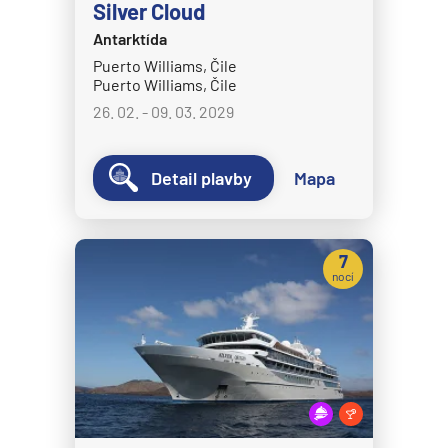
Silver Cloud
Disney Magic
Antarktída
Disney Treasure
Puerto Williams, Čile
Puerto Williams, Čile
Disney Wish
26. 02. - 09. 03. 2029
Disney Wonder
Explora Journeys
Detail plavby
Mapa
Explora I
Explora II
Explora III
7
nocí
Explora IV
Explora V
Explora VI
Hapag-Lloyd Cruises
HANSEATIC inspiration