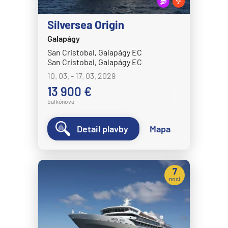
MS Volendam
MS Westerdam
Silversea Origin
Galapágy
MS Zaandam
San Cristobal, Galapágy EC
MS Zuiderdam
San Cristobal, Galapágy EC
Hurtigruten
10. 03. - 17. 03. 2029
13 900 €
HX MS Fram
balkónová
HX MS Fridtjof Nansen
HX MS Maud
Detail plavby
Mapa
HX MS Roald Amundsen
HX MS Santa Cruz II
7
HX MS Spitsbergen
nocí
MS Kong Harald
MS Midnatsol