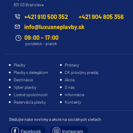
831 03 Bratislava
Evrima
Ilma
+421 910 500 352
+421 904 805 356
Luminara
info@luxusneplavby.sk
Royal Caribbean Cruises
09:00 – 17:00
pondelok - piatok
Adventure of the Seas
Allure of the Seas
Plavby
Prístavy
Anthem of the Seas
Plavby s delegátom
CK provízny predaj
Brilliance of the Seas
Destinácie
Akcie
Enchantment of the Seas
Výber plavby
O nás
Lodné spoločnosti
Informácie
Explorer of the Seas
Rezervácia plavby
Kontakty
Freedom of the Seas
Grandeur of the Seas
Sledujte naše novinky a akcie na sociálnych sieťach
Harmony of the Seas
Facebook
Instagram