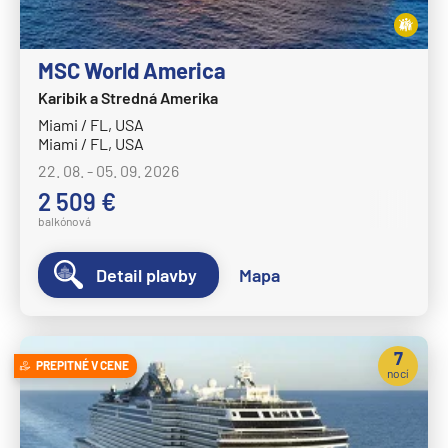
HANSEATIC nature
HANSEATIC spirit
MSC World America
MS Bremen
Karibik a Stredná Amerika
MS Europa
Miami / FL, USA
Miami / FL, USA
MS Europa 2
22. 08. - 05. 09. 2026
Holland America Line
2 509 €
MS Eurodam
balkónová
MS Koningsdam
Detail plavby
Mapa
MS Nieuw Amsterdam
MS Nieuw Statendam
MS Noordam
7
PREPITNÉ V CENE
nocí
MS Oosterdam
MS Rotterdam