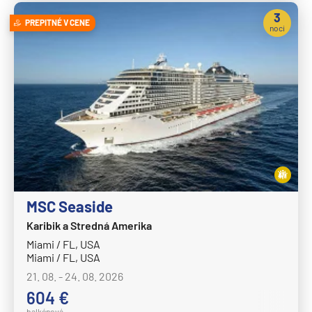
Celestyal Cruises
3
Celestyal Discovery
PREPITNÉ V CENE
noci
Celestyal Journey
Celestyal Olympia
Costa Cruises
Costa Deliziosa
Costa Diadema
Costa Fascinosa
Costa Favolosa
MSC Seaside
Costa Fortuna
Karibik a Stredná Amerika
Costa Pacifica
Miami / FL, USA
Miami / FL, USA
Costa Serena
21. 08. - 24. 08. 2026
Costa Smeralda
604 €
Costa Toscana
balkónová