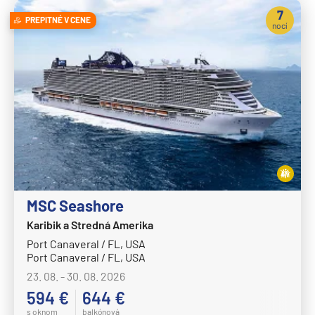
MS Nordkapp
7
PREPITNÉ V CENE
MS Nordlys
nocí
MS Nordnorge
MS Nordstjernen
MS Otto Sverdrup
MS Polarlys
MS Richard With
MS Trollfjord
MS Vesteralen
MSC Seashore
MSC Cruises
Karibik a Stredná Amerika
MSC Armonia
Port Canaveral / FL, USA
Port Canaveral / FL, USA
MSC Bellissima
23. 08. - 30. 08. 2026
MSC Divina
594 €
644 €
MSC Euribia
s oknom
balkónová