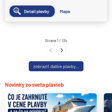
Ponant
Le Bellot
Detail plavby
Mapa
Le Boreal
Le Bouganville
Le Champlain
Strana 1 / 134
Le Commandant Charcot
Predchádzajúca strana
Nasledujúca strana
Le Dumont-D'Urville
Le Jacques Cartier
zobraziť ďalšie plavby…
Le Laperouse
Le Lyrial
Novinky zo sveta plavieb
Le Ponant
Le Soleal
L´Austral
The Spirit of Ponant