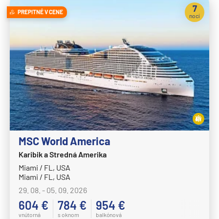
Oceania Vista
7
PREPITNÉ V CENE
nocí
P&O
Arcadia
Arvia
Aurora
Azura
Britannia
Iona
Ventura
MSC World America
Paul Gauguin Cruises
Karibik a Stredná Amerika
Miami / FL, USA
MS Paul Gauguin
Miami / FL, USA
Plantours
29. 08. - 05. 09. 2026
604 €
MS Hamburg
784 €
954 €
vnútorná
s oknom
balkónová