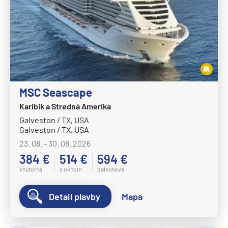
MS Volendam
MS Westerdam
MS Zaandam
MS Zuiderdam
Hurtigruten
MSC Seascape
HX MS Fram
Karibik a Stredná Amerika
HX MS Fridtjof Nansen
Galveston / TX, USA
HX MS Maud
Galveston / TX, USA
HX MS Roald Amundsen
23. 08. - 30. 08. 2026
384 €
514 €
594 €
HX MS Santa Cruz II
vnútorná
s oknom
balkónová
HX MS Spitsbergen
MS Kong Harald
Detail plavby
Mapa
MS Midnatsol