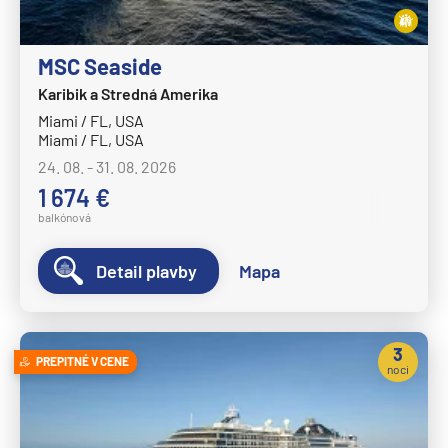
Norwegian Dawn
Norwegian Encore
MSC Seaside
Norwegian Epic
Karibik a Stredná Amerika
Miami / FL, USA
Norwegian Escape
Miami / FL, USA
Norwegian Gem
24. 08. - 31. 08. 2026
Norwegian Getaway
1 674 €
balkónová
Norwegian Jade
Norwegian Jewel
Detail plavby
Mapa
Norwegian Joy
Norwegian Luna
3
Norwegian Pearl
PREPITNÉ V CENE
noci
Norwegian Prima
Norwegian Sky