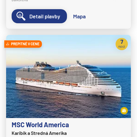
Crystal Cruises
Detail plavby
Mapa
Crystal Serenity
Crystal Symphony
Cunard Line
7
PREPITNÉ V CENE
nocí
Queen Anne
Queen Elizabeth
Queen Mary 2
Queen Victoria
Disney Cruise Line
Disney Adventure
Disney Destiny
Disney Dream
MSC World America
Karibik a Stredná Amerika
Disney Fantasy