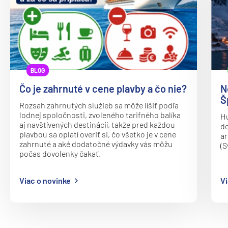
Princess
Caribbean Princess
Coral Princess
Crown Princess
BLOG
Diamond Princess
Čo je zahrnuté v cene plavby a čo nie?
N
Š
Discovery Princess
Rozsah zahrnutých služieb sa môže líšiť podľa
lodnej spoločnosti, zvoleného tarifného balíka
Hu
Emerald Princess
aj navštívených destinácií, takže pred každou
do
plavbou sa oplatí overiť si, čo všetko je v cene
ar
Enchanted Princess
zahrnuté a aké dodatočné výdavky vás môžu
(S
Grand Princess
počas dovolenky čakať.
Island Princess
Viac o novinke
Vi
Majestic Princess
Regal Princess
Royal Princess