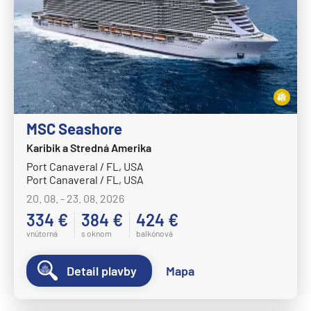
Celebrity Beyond
Plavba okolo sveta - segment
Celebrity Constellation
Plavby okolo sveta
Celebrity Eclipse
Expedičné plavby
Celebrity Edge
Antarktída
Celebrity Equinox
Arktída
Celebrity Flora
Expedičné plavby
MSC Seashore
Celebrity Infinity
Karibik a Stredná Amerika
Galapágy
Port Canaveral / FL, USA
Celebrity Millennium
Port Canaveral / FL, USA
Potvrdiť
zrušiť výber
Celebrity Reflection®
20. 08. - 23. 08. 2026
Celebrity Silhouette®
334 €
384 €
424 €
vnútorná
s oknom
balkónová
Celebrity Solstice®
Celebrity Summit®
Detail plavby
Mapa
Celebrity Xcel℠