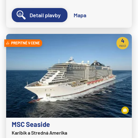
MSC Fantasia
Detail plavby
Mapa
MSC Grandiosa
MSC Lirica
4
MSC Magnifica
PREPITNÉ V CENE
noci
MSC Meraviglia
MSC Musica
MSC Opera
MSC Orchestra
MSC Poesia
MSC Preziosa
MSC Seascape
MSC Seaside
MSC Seashore
Karibik a Stredná Amerika
MSC Seaside