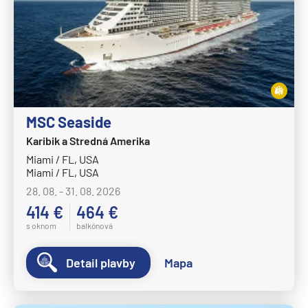
Norwegian Spirit
Norwegian Star
Norwegian Sun
Norwegian Viva
Pride of America
MSC Seaside
Oceania Cruises
Karibik a Stredná Amerika
Oceania Allura
Miami / FL, USA
Miami / FL, USA
Oceania Insignia
28. 08. - 31. 08. 2026
Oceania Marina
414 €
464 €
Oceania Nautica
s oknom
balkónová
Oceania Regatta
Detail plavby
Mapa
Oceania Riviera
Oceania Sirena