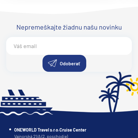
Ruby Princess
Sapphire Princess
Nepremeškajte žiadnu našu novinku
Sky Princess
Star Princess
Sun Princess
Regent Seven Seas
Odoberať
Seven Seas Explorer®
Seven Seas Grandeur™
Seven Seas Mariner®
Seven Seas Navigator®
Seven Seas Splendor™
Seven Seas Voyager®
ONEWORLD Travel s.r.o.Cruise Center
Ritz-Carlton
Vajnorská 21/A (2. poschodie)