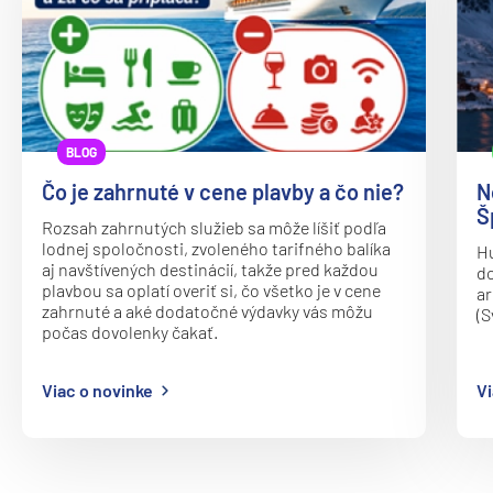
Princess
Caribbean Princess
Coral Princess
Crown Princess
BLOG
Diamond Princess
Čo je zahrnuté v cene plavby a čo nie?
N
Š
Discovery Princess
Rozsah zahrnutých služieb sa môže líšiť podľa
lodnej spoločnosti, zvoleného tarifného balíka
Hu
Emerald Princess
aj navštívených destinácií, takže pred každou
do
plavbou sa oplatí overiť si, čo všetko je v cene
ar
Enchanted Princess
zahrnuté a aké dodatočné výdavky vás môžu
(S
Grand Princess
počas dovolenky čakať.
Island Princess
Viac o novinke
Vi
Majestic Princess
Regal Princess
Royal Princess