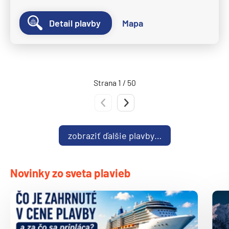
Ponant
Le Bellot
Detail plavby
Mapa
Le Boreal
Le Bouganville
Le Champlain
Strana 1 / 50
Le Commandant Charcot
Predchádzajúca strana
Nasledujúca strana
Le Dumont-D'Urville
Le Jacques Cartier
zobraziť ďalšie plavby…
Le Laperouse
Le Lyrial
Novinky zo sveta plavieb
Le Ponant
Le Soleal
L´Austral
The Spirit of Ponant