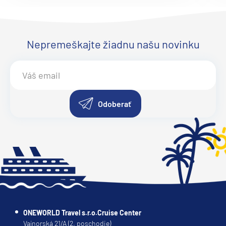
Ruby Princess
Sapphire Princess
Nepremeškajte žiadnu našu novinku
Sky Princess
Star Princess
Sun Princess
Regent Seven Seas
Odoberať
Seven Seas Explorer®
Seven Seas Grandeur™
Seven Seas Mariner®
Seven Seas Navigator®
Seven Seas Splendor™
Seven Seas Voyager®
ONEWORLD Travel s.r.o.Cruise Center
Ritz-Carlton
Vajnorská 21/A (2. poschodie)