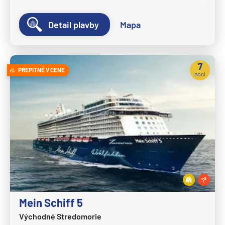
MSC Fantasia
Detail plavby
Mapa
MSC Grandiosa
MSC Lirica
7
MSC Magnifica
PREPITNÉ V CENE
nocí
MSC Meraviglia
MSC Musica
MSC Opera
MSC Orchestra
MSC Poesia
MSC Preziosa
MSC Seascape
Mein Schiff 5
MSC Seashore
Východné Stredomorie
MSC Seaside