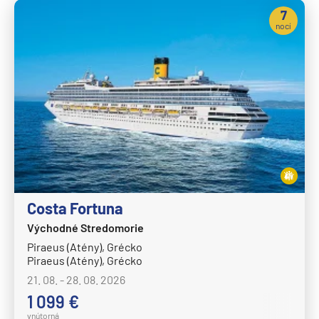
MS Nordkapp
7
MS Nordlys
nocí
MS Nordnorge
MS Nordstjernen
MS Otto Sverdrup
MS Polarlys
MS Richard With
MS Trollfjord
MS Vesteralen
Costa Fortuna
MSC Cruises
Východné Stredomorie
MSC Armonia
Piraeus (Atény), Grécko
Piraeus (Atény), Grécko
MSC Bellissima
21. 08. - 28. 08. 2026
MSC Divina
1 099 €
MSC Euribia
vnútorná