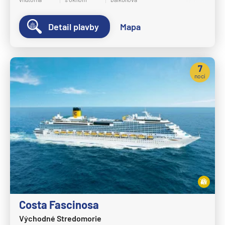
Crystal Cruises
Detail plavby
Mapa
Crystal Serenity
Crystal Symphony
Cunard Line
7
nocí
Queen Anne
Queen Elizabeth
Queen Mary 2
Queen Victoria
Disney Cruise Line
Disney Adventure
Disney Destiny
Disney Dream
Costa Fascinosa
Východné Stredomorie
Disney Fantasy