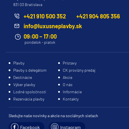
831 03 Bratislava
Evrima
Ilma
+421 910 500 352
+421 904 805 356
Luminara
info@luxusneplavby.sk
Royal Caribbean Cruises
09:00 – 17:00
pondelok - piatok
Adventure of the Seas
Allure of the Seas
Plavby
Prístavy
Anthem of the Seas
Plavby s delegátom
CK provízny predaj
Brilliance of the Seas
Destinácie
Akcie
Enchantment of the Seas
Výber plavby
O nás
Lodné spoločnosti
Informácie
Explorer of the Seas
Rezervácia plavby
Kontakty
Freedom of the Seas
Grandeur of the Seas
Sledujte naše novinky a akcie na sociálnych sieťach
Harmony of the Seas
Facebook
Instagram