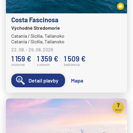
Norwegian Dawn
Norwegian Encore
Costa Fascinosa
Norwegian Epic
Východné Stredomorie
Catania / Sicília, Taliansko
Norwegian Escape
Catania / Sicília, Taliansko
Norwegian Gem
22. 08. - 29. 08. 2026
Norwegian Getaway
1 159 €
1 359 €
1 509 €
vnútorná
s oknom
balkónová
Norwegian Jade
Norwegian Jewel
Detail plavby
Mapa
Norwegian Joy
Norwegian Luna
7
Norwegian Pearl
nocí
Norwegian Prima
Norwegian Sky