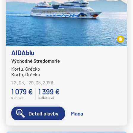
Norwegian Spirit
Norwegian Star
Norwegian Sun
Norwegian Viva
Pride of America
AIDAblu
Oceania Cruises
Východné Stredomorie
Oceania Allura
Korfu, Grécko
Korfu, Grécko
Oceania Insignia
22. 08. - 29. 08. 2026
Oceania Marina
1 079 €
1 399 €
Oceania Nautica
s oknom
balkónová
Oceania Regatta
Detail plavby
Mapa
Oceania Riviera
Oceania Sirena