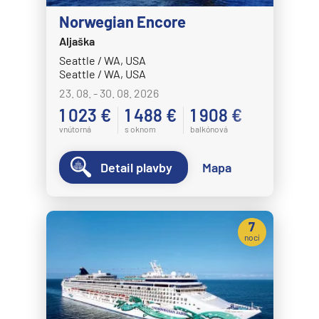
Celestyal Cruises
Norwegian Encore
Celestyal Discovery
Aljaška
Celestyal Journey
Seattle / WA, USA
Celestyal Olympia
Seattle / WA, USA
23. 08. - 30. 08. 2026
Costa Cruises
1 023 €
1 488 €
1 908 €
Costa Deliziosa
vnútorná
s oknom
balkónová
Costa Diadema
Detail plavby
Mapa
Costa Fascinosa
Costa Favolosa
Costa Fortuna
7
nocí
Costa Pacifica
Costa Serena
Costa Smeralda
Costa Toscana