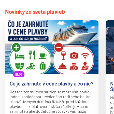
Oceania Vista
P&O
Novinky zo sveta plavieb
Arcadia
Arvia
Aurora
Azura
Britannia
Iona
Ventura
BLOG
Paul Gauguin Cruises
Čo je zahrnuté v cene plavby a čo nie?
N
MS Paul Gauguin
Š
Rozsah zahrnutých služieb sa môže líšiť podľa
lodnej spoločnosti, zvoleného tarifného balíka
Plantours
Hu
aj navštívených destinácií, takže pred každou
do
MS Hamburg
plavbou sa oplatí overiť si, čo všetko je v cene
ar
zahrnuté a aké dodatočné výdavky vás môžu
(S