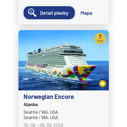
MSC Fantasia
Detail plavby
Mapa
MSC Grandiosa
MSC Lirica
7
MSC Magnifica
nocí
MSC Meraviglia
MSC Musica
MSC Opera
MSC Orchestra
MSC Poesia
Norwegian Encore
MSC Preziosa
Aljaška
MSC Seascape
Seattle / WA, USA
MSC Seashore
Seattle / WA, USA
MSC Seaside
30. 08. - 06. 09. 2026