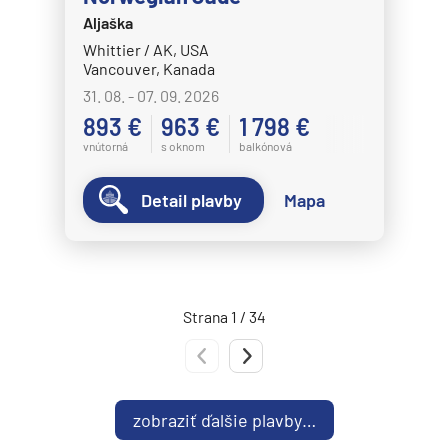
Norwegian Spirit
Aljaška
Norwegian Star
Whittier / AK, USA
Vancouver, Kanada
Norwegian Sun
31. 08. - 07. 09. 2026
Norwegian Viva
893 €
963 €
1 798 €
vnútorná
s oknom
balkónová
Pride of America
Oceania Cruises
Detail plavby
Mapa
Oceania Allura
Oceania Insignia
Oceania Marina
Strana 1 / 34
Oceania Nautica
Oceania Regatta
Predchádzajúca strana
Nasledujúca strana
Oceania Riviera
zobraziť ďalšie plavby…
Oceania Sirena