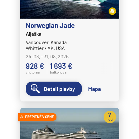
Crystal Cruises
Crystal Serenity
Norwegian Jade
Crystal Symphony
Aljaška
Cunard Line
Vancouver, Kanada
Whittier / AK, USA
Queen Anne
24. 08. - 31. 08. 2026
Queen Elizabeth
928 €
1 693 €
Queen Mary 2
vnútorná
balkónová
Queen Victoria
Detail plavby
Mapa
Disney Cruise Line
Disney Adventure
Disney Destiny
7
PREPITNÉ V CENE
nocí
Disney Dream
Disney Fantasy