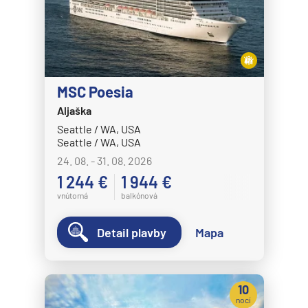
Disney Magic
Disney Treasure
Disney Wish
Disney Wonder
MSC Poesia
Explora Journeys
Aljaška
Seattle / WA, USA
Explora I
Seattle / WA, USA
Explora II
24. 08. - 31. 08. 2026
Explora III
1 244 €
1 944 €
vnútorná
balkónová
Explora IV
Explora V
Detail plavby
Mapa
Explora VI
Hapag-Lloyd Cruises
10
HANSEATIC inspiration
nocí