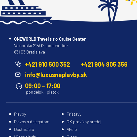
Princess
Caribbean Princess
Coral Princess
ONEWORLD Travel s.r.o.Cruise Center
Crown Princess
Vajnorská 21/A (2. poschodie)
Diamond Princess
831 03 Bratislava
Discovery Princess
+421 910 500 352
+421 904 805 356
Emerald Princess
info@luxusneplavby.sk
Enchanted Princess
09:00 – 17:00
Grand Princess
pondelok - piatok
Island Princess
Majestic Princess
Plavby
Prístavy
Plavby s delegátom
CK provízny predaj
Regal Princess
Destinácie
Akcie
Royal Princess
Výber plavby
O nás