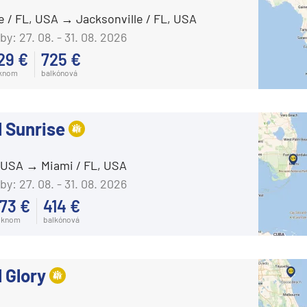
AIDAluna
e / FL, USA
Jacksonville / FL, USA
AIDAmar
by:
27. 08. - 31. 08. 2026
AIDAnova
29 €
725 €
oknom
balkónová
AIDAperla
ie
AIDAprima
l Sunrise
AIDAsol
AIDAstella
, USA
Miami / FL, USA
Aranui Cruises
by:
27. 08. - 31. 08. 2026
Aranui 5
73 €
414 €
Azamara Cruises
oknom
balkónová
a
Azamara Journey®
ra a Maroko
Azamara Onward℠
 Glory
Azamara Pursuit®