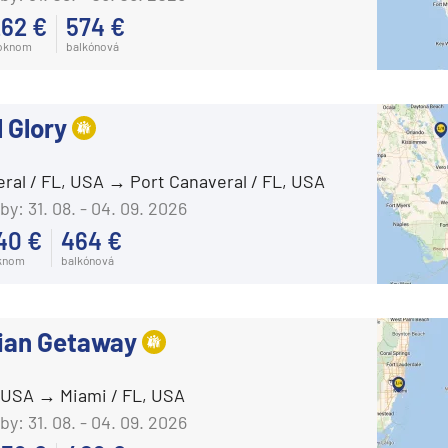
62 €
574 €
Carnival Sunshine
 oknom
balkónová
Carnival Valor
Carnival Venezia
 Glory
Carnival Vista
Mardi Gras
eral / FL, USA
Port Canaveral / FL, USA
Celebrity Cruises
by:
31. 08. - 04. 09. 2026
Celebrity Apex
40 €
464 €
knom
balkónová
Celebrity Ascent
Celebrity Beyond
ian Getaway
Celebrity Constellation
Celebrity Eclipse
, USA
Miami / FL, USA
Celebrity Edge
by:
31. 08. - 04. 09. 2026
Celebrity Equinox
segment