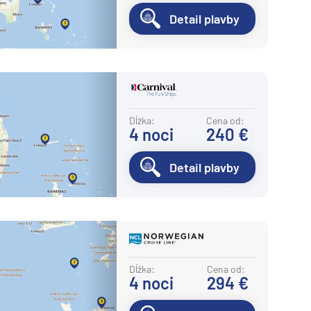
Detail plavby
Dĺžka:
Cena od:
4
noci
240 €
Detail plavby
Dĺžka:
Cena od:
4
noci
294 €