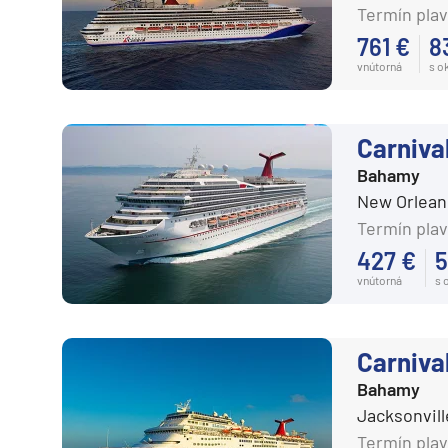
Južná Amerika
Termín plav
761 €
8
Južná Amerika
vnútorná
s o
Arabský polostrov
Červené more
Carniva
Emiráty a Perzský záliv
Bahamy
Ázia
New Orlean
Ázia
Termín plav
India
427 €
5
Japonsko
vnútorná
s 
Juhovýchodná Ázia
Austrália a Nový Zéland
Carnival
Austrália a Nový Zélan
Bahamy
Jacksonvill
Afrika a Indický oceán
Termín plav