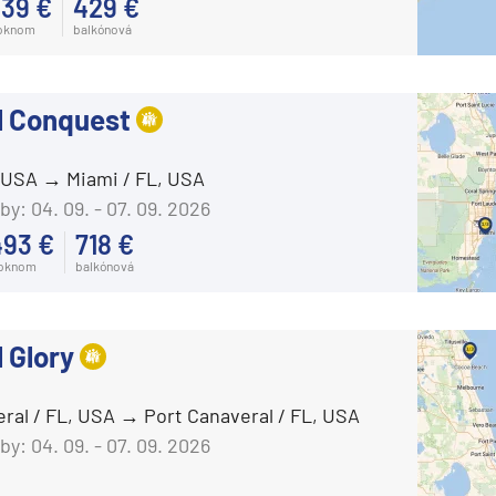
39 €
429 €
Celebrity Flora
 oknom
balkónová
Celebrity Infinity
Celebrity Millennium
l Conquest
Celebrity Reflection®
, USA
Miami / FL, USA
Celebrity Silhouette®
by:
04. 09. - 07. 09. 2026
Celebrity Solstice®
493 €
718 €
Celebrity Summit®
 oknom
balkónová
Celebrity Xcel℠
Celestyal Cruises
 Glory
Celestyal Discovery
Celestyal Journey
eral / FL, USA
Port Canaveral / FL, USA
Celestyal Olympia
by:
04. 09. - 07. 09. 2026
Costa Cruises