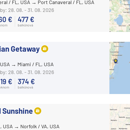
eral / FL, USA
Port Canaveral / FL, USA
Azamara Quest®
deira
by:
28. 08. - 31. 08. 2026
Carnival Cruise Line
ka
60 €
477 €
Carnival Adventure
oknom
balkónová
Carnival Breeze
Carnival Celebration
ian Getaway
Carnival Conquest
Carnival Dream
rika
, USA
Miami / FL, USA
Carnival Elation
by:
28. 08. - 31. 08. 2026
19 €
374 €
Carnival Encounter
 oknom
balkónová
Carnival Festivale
Carnival Firenze
l Sunshine
Carnival Freedom
o
Carnival Glory
A, USA
Norfolk / VA, USA