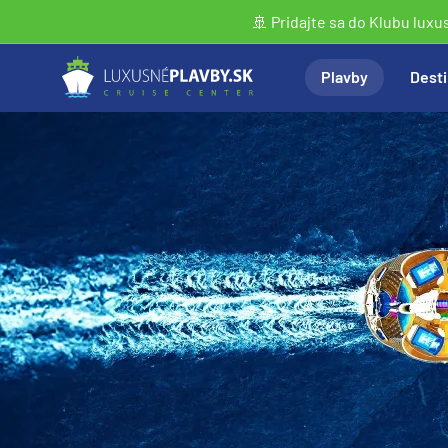
🚢 Pridajte sa do Klubu luxu
Plavby
Desti
Vyhľadať