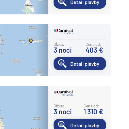
Detail plavby
Dĺžka:
Cena od:
3
noci
403 €
Detail plavby
Dĺžka:
Cena od:
3
noci
1 310 €
Detail plavby