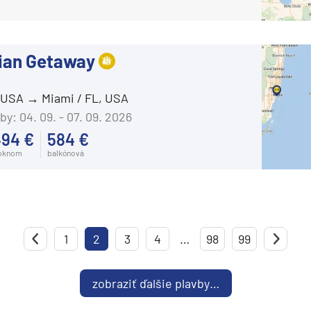
Costa Deliziosa
Costa Diadema
ian Getaway
Costa Fascinosa
Costa Favolosa
, USA
Miami / FL, USA
Costa Fortuna
by:
04. 09. - 07. 09. 2026
Costa Pacifica
494 €
584 €
 oknom
balkónová
Costa Serena
Costa Smeralda
Costa Toscana
Crystal Cruises
1
Predchádzajúca strana
2
3
4
…
98
99
Crystal Serenity
Crystal Symphony
zobraziť ďalšie plavby…
Cunard Line