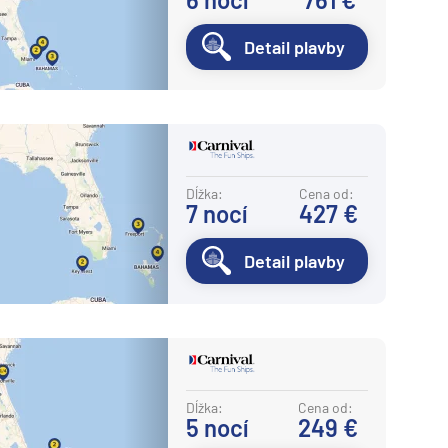
Detail plavby
Dĺžka:
Cena od:
7
nocí
427 €
Detail plavby
Dĺžka:
Cena od:
5
nocí
249 €