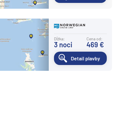
Dĺžka:
Cena od:
3
noci
469 €
Detail plavby
Nasledujúca strana