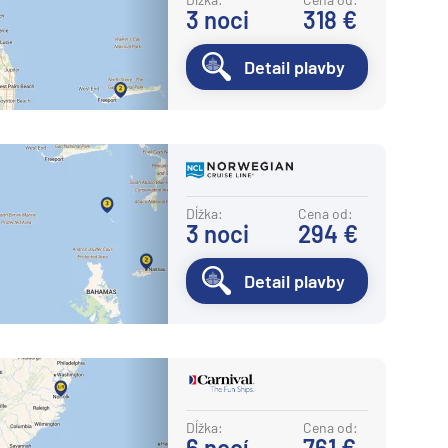
3
noci
318 €
Detail plavby
Dĺžka:
Cena od:
3
noci
294 €
Detail plavby
Dĺžka:
Cena od:
6
nocí
761 €