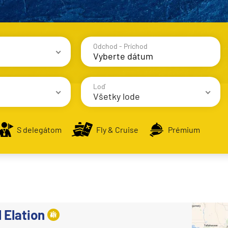
Odchod - Príchod
avy
Loď
Všetky lode
S delegátom
Fly & Cruise
Prémium
AIDA Cruises
AIDAbella
alsko
AIDAblu
e
AIDAcosma
 Elation
AIDAdiva