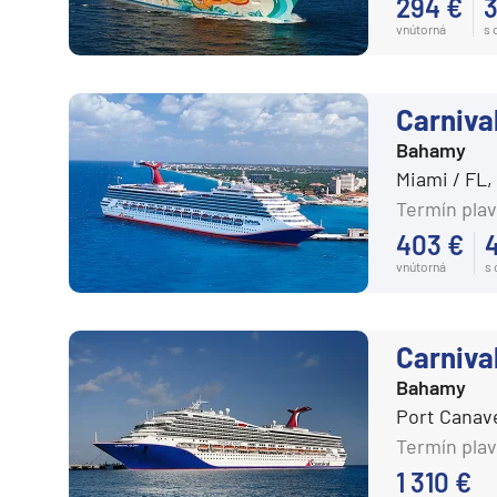
294 €
3
vnútorná
s
Plavby okolo sveta
Expedičné plavby
Antarktída
Carniva
Arktída
Bahamy
Miami / FL
Expedičné plavby
Termín plav
Galapágy
403 €
vnútorná
s
Potvrdiť
zrušiť výber
Carnival
Bahamy
Port Canav
Termín plav
1 310 €