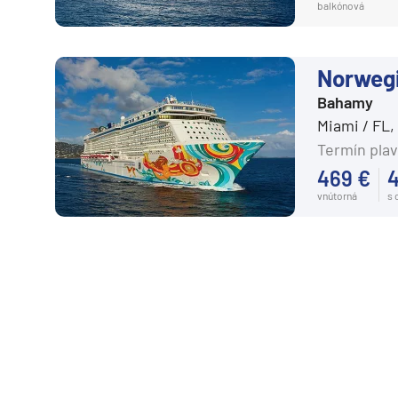
balkónová
Norweg
Bahamy
Miami / FL
Termín plav
469 €
vnútorná
s