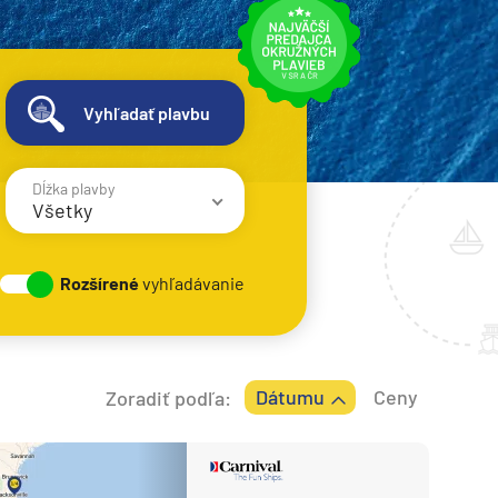
Vyhľadať plavbu
Dĺžka plavby
Všetky
1 - 3 noci
Rozšírené
vyhľadávanie
4 - 6 nocí
7 - 8 nocí
9 - 12 nocí
Dátumu
Ceny
Zoradiť podľa:
13 - 16 nocí
> 17 nocí