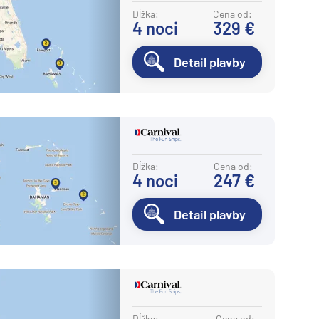
Potvrdiť
Dĺžka:
Cena od:
4
noci
329 €
Detail plavby
Dĺžka:
Cena od:
4
noci
247 €
Detail plavby
Dĺžka:
Cena od: