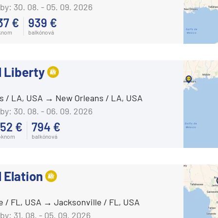
Carnival Horizon
by:
30. 08. - 05. 09. 2026
Carnival Jubilee
37 €
939 €
knom
balkónová
Carnival Legend
Carnival Liberty
Carnival Luminosa
l Liberty
Carnival Magic
s / LA, USA
New Orleans / LA, USA
Carnival Miracle
by:
30. 08. - 06. 09. 2026
Carnival Panorama
52 €
794 €
Carnival Paradise
oknom
balkónová
Carnival Pride
Carnival Radiance
 Elation
Carnival Spirit
d
Carnival Splendor
e / FL, USA
Jacksonville / FL, USA
by:
31. 08. - 05. 09. 2026
Carnival Sunrise