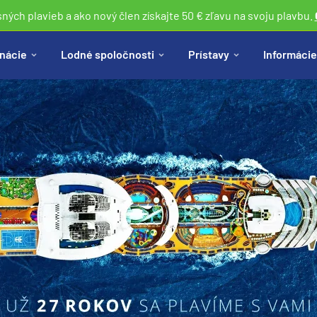
sných plavieb a ako nový člen získajte 50 € zľavu na svoju plavbu.
nácie
Lodné spoločnosti
Prístavy
Informácie