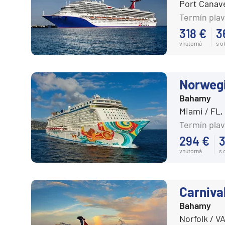
Regent Seven Seas
Port Canav
Kanárske ostrovy a Ma
Termín plav
Ritz-Carlton
Karibik a Stredná Ameri
318 €
3
Royal Caribbean Cruises
Bahamy
vnútorná
s 
Seabourn
Bermudy
Silversea
Južný Karibik
Norweg
TUI Cruises
Kalifornia a Mexiko
Bahamy
Variety Cruises
Karibik a Stredná Ame
Miami / FL
Virgin Voyages
Termín plav
Východný Karibik
294 €
3
Windstar Cruises
Západný Karibik
vnútorná
s
Severná Amerika
Potvrdiť
Aljaška
Carniva
Kanada a Nové Anglick
Bahamy
Západné pobrežie USA
Norfolk / V