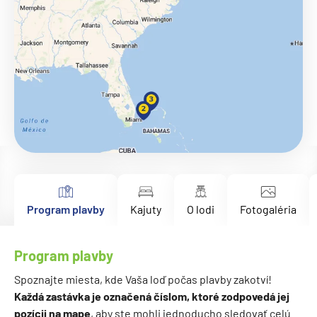
Program plavby
Kajuty
O lodi
Fotogaléria
Program plavby
Spoznajte miesta, kde Vaša loď počas plavby zakotví!
Každá zastávka je označená číslom, ktoré zodpovedá jej
pozícii na mape
, aby ste mohli jednoducho sledovať celú