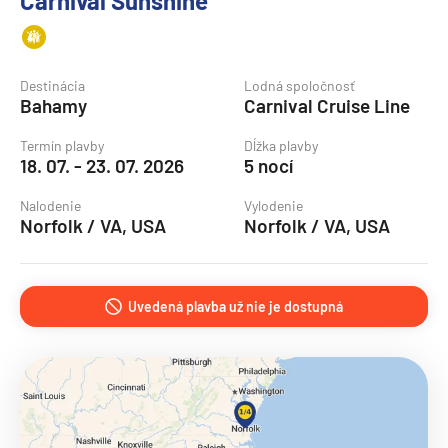
Carnival Sunshine
Destinácia
Lodná spoločnosť
Bahamy
Carnival Cruise Line
Termín plavby
Dĺžka plavby
18. 07. - 23. 07. 2026
5 nocí
Nalodenie
Vylodenie
Norfolk / VA, USA
Norfolk / VA, USA
Uvedená plavba už nie je dostupná