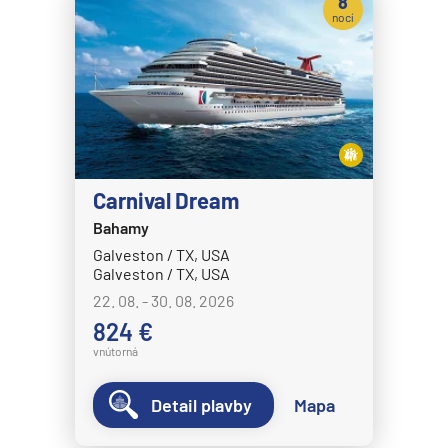
8
nocí
MSC Fantasia
MSC Grandiosa
MSC Lirica
MSC Magnifica
MSC Meraviglia
Carnival Dream
MSC Musica
Bahamy
MSC Opera
Galveston / TX, USA
MSC Orchestra
Galveston / TX, USA
22. 08. - 30. 08. 2026
MSC Poesia
824 €
MSC Preziosa
vnútorná
MSC Seascape
Detail plavby
Mapa
MSC Seashore
MSC Seaside