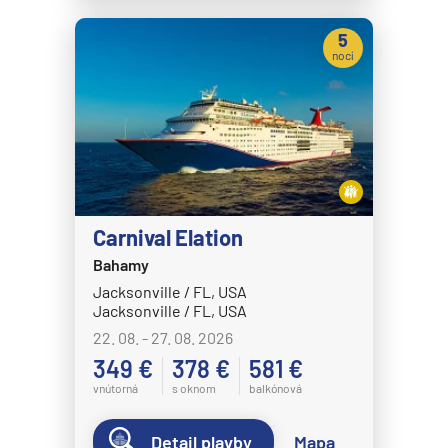
MSC Seaview
5
nocí
MSC Sinfonia
MSC Splendida
MSC Virtuosa
MSC World America
MSC World Asia
MSC World Atlantic
Carnival Elation
MSC World Europa
Bahamy
Jacksonville / FL, USA
Norwegian Cruise Line
Jacksonville / FL, USA
Norwegian Aqua
22. 08. - 27. 08. 2026
349 €
378 €
581 €
Norwegian Aura
vnútorná
s oknom
balkónová
Norwegian Bliss
Norwegian Breakaway
Detail plavby
Mapa