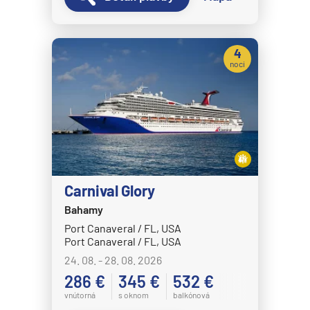
Norwegian Dawn
Norwegian Encore
4
Norwegian Epic
noci
Norwegian Escape
Norwegian Gem
Norwegian Getaway
Norwegian Jade
Norwegian Jewel
Carnival Glory
Norwegian Joy
Bahamy
Norwegian Luna
Port Canaveral / FL, USA
Port Canaveral / FL, USA
Norwegian Pearl
24. 08. - 28. 08. 2026
Norwegian Prima
286 €
345 €
532 €
Norwegian Sky
vnútorná
s oknom
balkónová