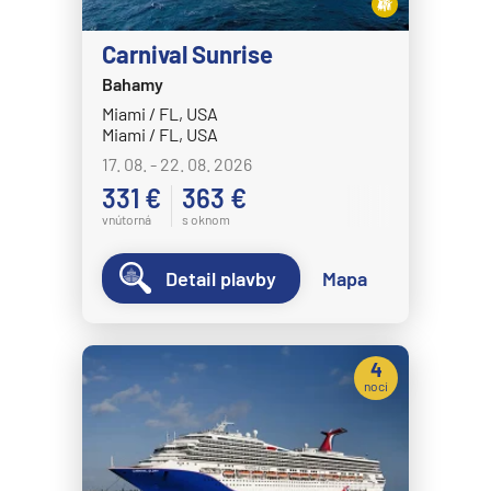
Disney Magic
Carnival Sunrise
Disney Treasure
Bahamy
Disney Wish
Miami / FL, USA
Miami / FL, USA
Disney Wonder
17. 08. - 22. 08. 2026
Explora Journeys
331 €
363 €
Explora I
vnútorná
s oknom
Explora II
Detail plavby
Mapa
Explora III
Explora IV
Explora V
4
noci
Explora VI
Hapag-Lloyd Cruises
HANSEATIC inspiration