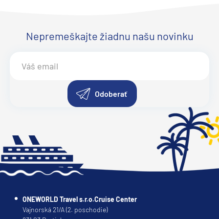
Ponant
Le Bellot
Le Boreal
Nepremeškajte žiadnu našu novinku
Le Bouganville
Le Champlain
Le Commandant Charcot
Odoberať
Le Dumont-D'Urville
Le Jacques Cartier
Le Laperouse
Le Lyrial
Le Ponant
Le Soleal
L´Austral
ONEWORLD Travel s.r.o.Cruise Center
Vajnorská 21/A (2. poschodie)
The Spirit of Ponant