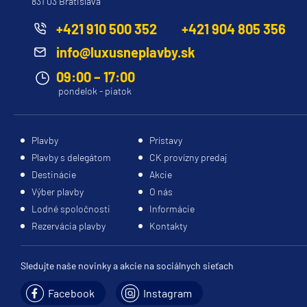
831 03 Bratislava
Princess
+421 910 500 352
+421 904 805 356
Caribbean Princess
info@luxusneplavby.sk
Coral Princess
09:00 – 17:00
Crown Princess
pondelok - piatok
Diamond Princess
Discovery Princess
Plavby
Prístavy
Plavby s delegátom
CK provízny predaj
Emerald Princess
Destinácie
Akcie
Enchanted Princess
Výber plavby
O nás
Grand Princess
Lodné spoločnosti
Informácie
Rezervácia plavby
Kontakty
Island Princess
Majestic Princess
Sledujte naše novinky a akcie na sociálnych sieťach
Regal Princess
Facebook
Instagram
Royal Princess