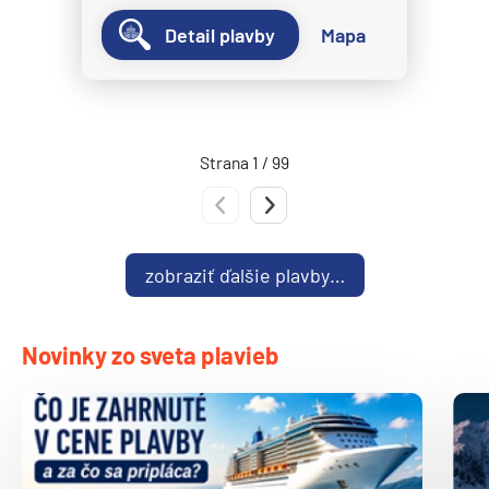
Norwegian Spirit
Detail plavby
Mapa
Norwegian Star
Norwegian Sun
Norwegian Viva
Strana 1 / 99
Pride of America
Oceania Cruises
Predchádzajúca strana
Nasledujúca strana
Oceania Allura
zobraziť ďalšie plavby…
Oceania Insignia
Oceania Marina
Oceania Nautica
Novinky zo sveta plavieb
Oceania Regatta
Oceania Riviera
Oceania Sirena