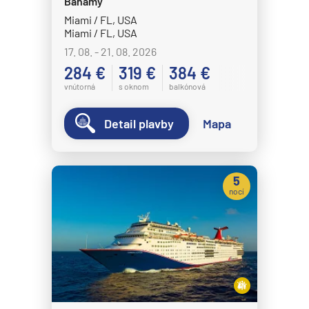
Celestyal Cruises
Bahamy
Miami / FL, USA
Celestyal Discovery
Miami / FL, USA
Celestyal Journey
17. 08. - 21. 08. 2026
284 €
319 €
384 €
Celestyal Olympia
vnútorná
s oknom
balkónová
Costa Cruises
Costa Deliziosa
Detail plavby
Mapa
Costa Diadema
Costa Fascinosa
5
Costa Favolosa
nocí
Costa Fortuna
Costa Pacifica
Costa Serena
Costa Smeralda
Costa Toscana