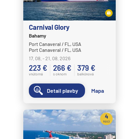
HANSEATIC nature
HANSEATIC spirit
MS Bremen
Carnival Glory
Bahamy
MS Europa
Port Canaveral / FL, USA
MS Europa 2
Port Canaveral / FL, USA
Holland America Line
17. 08. - 21. 08. 2026
223 €
266 €
379 €
MS Eurodam
vnútorná
s oknom
balkónová
MS Koningsdam
MS Nieuw Amsterdam
Detail plavby
Mapa
MS Nieuw Statendam
MS Noordam
4
MS Oosterdam
noci
MS Rotterdam