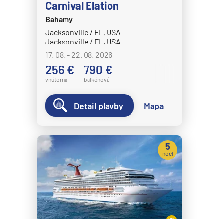
Carnival Elation
Crystal Cruises
Bahamy
Crystal Serenity
Jacksonville / FL, USA
Jacksonville / FL, USA
Crystal Symphony
17. 08. - 22. 08. 2026
Cunard Line
256 €
790 €
Queen Anne
vnútorná
balkónová
Queen Elizabeth
Detail plavby
Mapa
Queen Mary 2
Queen Victoria
5
Disney Cruise Line
nocí
Disney Adventure
Disney Destiny
Disney Dream
Disney Fantasy