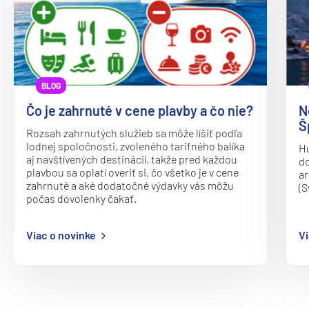
Oceania Vista
P&O
Arcadia
Arvia
BLOG
Aurora
Čo je zahrnuté v cene plavby a čo nie?
N
Azura
Š
Rozsah zahrnutých služieb sa môže líšiť podľa
Britannia
lodnej spoločnosti, zvoleného tarifného balíka
Hu
aj navštívených destinácií, takže pred každou
do
Iona
plavbou sa oplatí overiť si, čo všetko je v cene
ar
zahrnuté a aké dodatočné výdavky vás môžu
(S
Ventura
počas dovolenky čakať.
Paul Gauguin Cruises
Viac o novinke
Vi
MS Paul Gauguin
Plantours
MS Hamburg