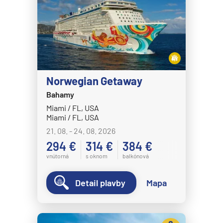
MS Nordkapp
MS Nordlys
MS Nordnorge
MS Nordstjernen
MS Otto Sverdrup
Norwegian Getaway
MS Polarlys
Bahamy
MS Richard With
Miami / FL, USA
Miami / FL, USA
MS Trollfjord
21. 08. - 24. 08. 2026
MS Vesteralen
294 €
314 €
384 €
MSC Cruises
vnútorná
s oknom
balkónová
MSC Armonia
Detail plavby
Mapa
MSC Bellissima
MSC Divina
MSC Euribia