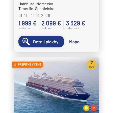
Hamburg, Nemecko
Tenerife, Španielsko
01. 11. - 13. 11. 2026
1 999 €
2 099 €
3 329 €
vnútorná
s oknom
balkónová
Detail plavby
Mapa
7
PREPITNÉ V CENE
nocí