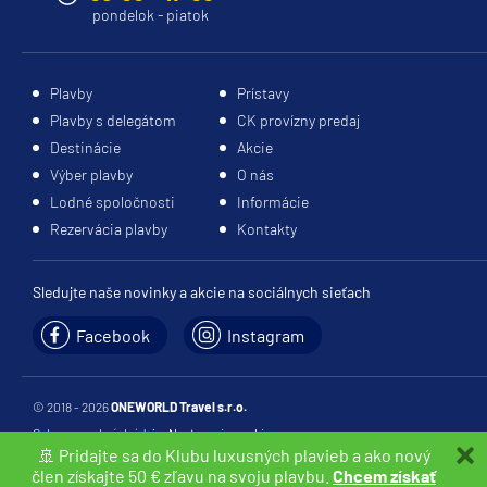
pondelok - piatok
Plavby
Prístavy
Plavby s delegátom
CK provízny predaj
Destinácie
Akcie
Výber plavby
O nás
Lodné spoločnosti
Informácie
Rezervácia plavby
Kontakty
Sledujte naše novinky a akcie na sociálnych sieťach
Facebook
Instagram
© 2018 - 2026
ONEWORLD Travel s.r.o.
Ochrana osobných údajov
Nastavenia cookies
🚢 Pridajte sa do Klubu luxusných plavieb a ako nový
webdesign:
netropolis s. r. o.
člen získajte 50 € zľavu na svoju plavbu.
Chcem získať