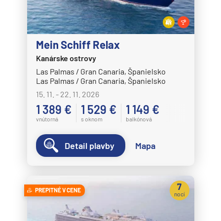
Mein Schiff Relax
Kanárske ostrovy
Las Palmas / Gran Canaria, Španielsko
Las Palmas / Gran Canaria, Španielsko
15. 11. - 22. 11. 2026
1 389 €
1 529 €
1 149 €
vnútorná
s oknom
balkónová
Detail plavby
Mapa
7
PREPITNÉ V CENE
nocí