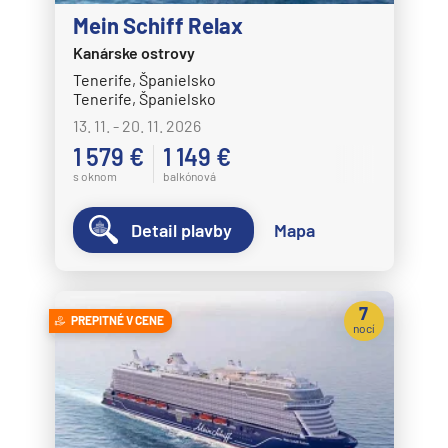
Mein Schiff Relax
Kanárske ostrovy
Tenerife, Španielsko
Tenerife, Španielsko
13. 11. - 20. 11. 2026
1 579 €
1 149 €
s oknom
balkónová
Detail plavby
Mapa
7
PREPITNÉ V CENE
nocí