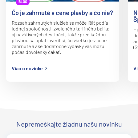
BLOG
Čo je zahrnuté v cene plavby a čo nie?
N
Š
Rozsah zahrnutých služieb sa môže líšiť podľa
lodnej spoločnosti, zvoleného tarifného balíka
Hu
aj navštívených destinácií, takže pred každou
do
plavbou sa oplatí overiť si, čo všetko je v cene
ar
zahrnuté a aké dodatočné výdavky vás môžu
(S
počas dovolenky čakať.
Viac o novinke
Vi
Nepremeškajte žiadnu našu novinku