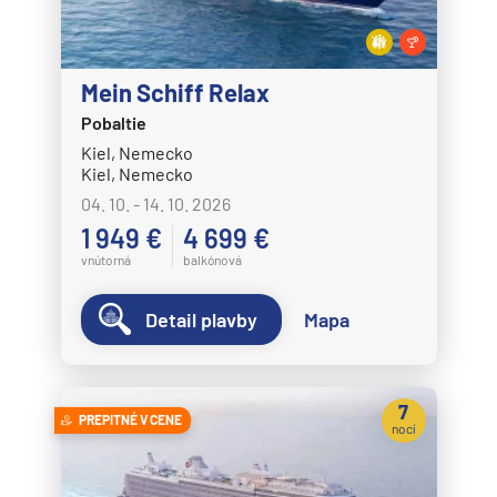
Mein Schiff Relax
Pobaltie
Kiel, Nemecko
Kiel, Nemecko
04. 10. - 14. 10. 2026
1 949 €
4 699 €
vnútorná
balkónová
Detail plavby
Mapa
7
PREPITNÉ V CENE
nocí