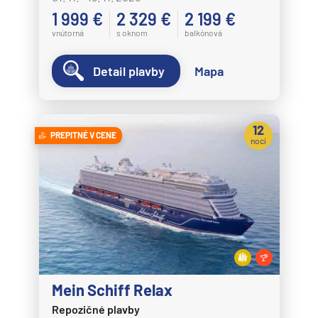
1 999 €
2 329 €
2 199 €
vnútorná
s oknom
balkónová
Detail plavby
Mapa
12
PREPITNÉ V CENE
nocí
Mein Schiff Relax
Repozičné plavby