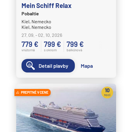
Plavba okolo sveta - segment
Mein Schiff Relax
Plavby okolo sveta
Pobaltie
Kiel, Nemecko
Expedičné plavby
Kiel, Nemecko
Antarktída
27. 09. - 02. 10. 2026
779 €
799 €
799 €
Arktída
vnútorná
s oknom
balkónová
Expedičné plavby
Galapágy
Detail plavby
Mapa
Potvrdiť
10
PREPITNÉ V CENE
nocí