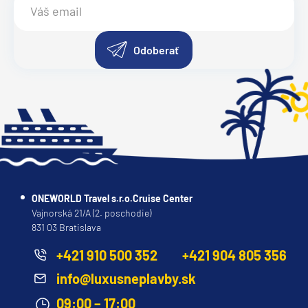
Odoberať
ONEWORLD Travel s.r.o.Cruise Center
Vajnorská 21/A (2. poschodie)
831 03 Bratislava
+421 910 500 352
+421 904 805 356
info@luxusneplavby.sk
09:00 – 17:00