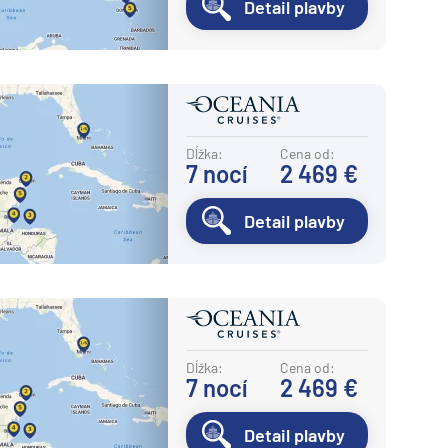
Detail plavby
Dĺžka:
Cena od:
7
nocí
2 469 €
Detail plavby
Dĺžka:
Cena od:
7
nocí
2 469 €
Detail plavby