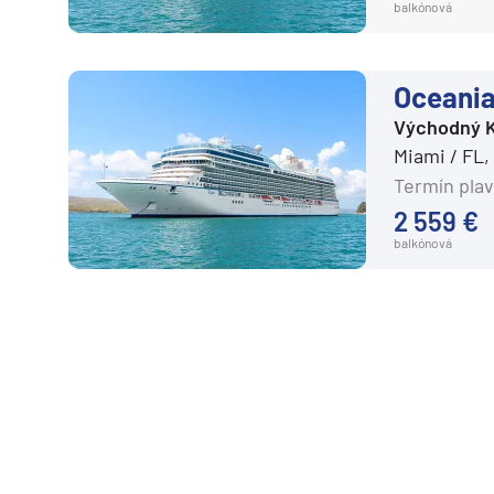
balkónová
Oceania
Východný K
Miami / FL
Termín plav
2 559 €
balkónová