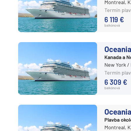
Regent Seven Seas
Montreal, 
Kanárske ostrovy a Ma
Termín plav
Ritz-Carlton
Karibik a Stredná Ameri
6 119 €
Royal Caribbean Cruises
Bahamy
balkónová
Seabourn
Bermudy
Silversea
Južný Karibik
Oceania
TUI Cruises
Kalifornia a Mexiko
Kanada a N
Variety Cruises
Karibik a Stredná Ame
New York /
Virgin Voyages
Termín plav
Východný Karibik
6 309 €
Windstar Cruises
Západný Karibik
balkónová
Severná Amerika
Potvrdiť
zrušiť výber
Aljaška
Oceania
Kanada a Nové Anglick
Plavba okol
Západné pobrežie USA
Montreal, 