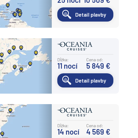
Detail plavby
Dĺžka:
Cena od:
11
nocí
5 849 €
Detail plavby
Dĺžka:
Cena od:
14
nocí
4 569 €