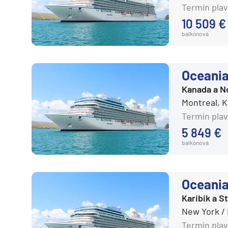
Južná Amerika
Termín plav
10 509 €
Južná Amerika
balkónová
Arabský polostrov
Červené more
Oceania
Emiráty a Perzský záliv
Kanada a N
Ázia
Montreal, 
Ázia
Termín plav
India
5 849 €
Japonsko
balkónová
Juhovýchodná Ázia
Austrália a Nový Zéland
Oceania
Austrália a Nový Zélan
Karibik a 
New York /
Afrika a Indický oceán
Termín plav