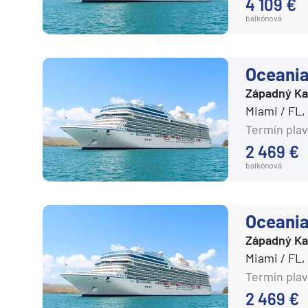
4 109 €
balkónová
Plavby okolo sveta
Expedičné plavby
Antarktída
Oceania
Arktída
Západný Ka
Miami / FL
Expedičné plavby
Termín plav
Galapágy
2 469 €
balkónová
Potvrdiť
Oceania
Západný Ka
Miami / FL
Termín plav
2 469 €