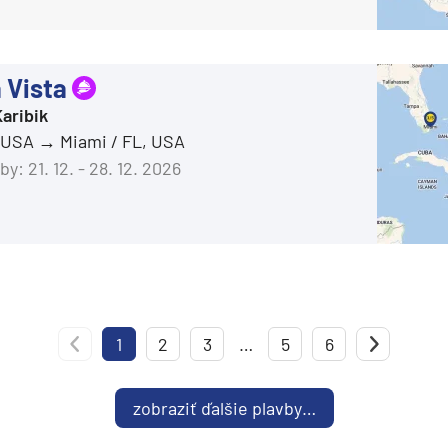
 Vista
aribik
, USA
Miami / FL, USA
by:
21. 12. - 28. 12. 2026
1
Predchádzajúca strana
2
3
…
5
6
Nas
zobraziť ďalšie plavby…