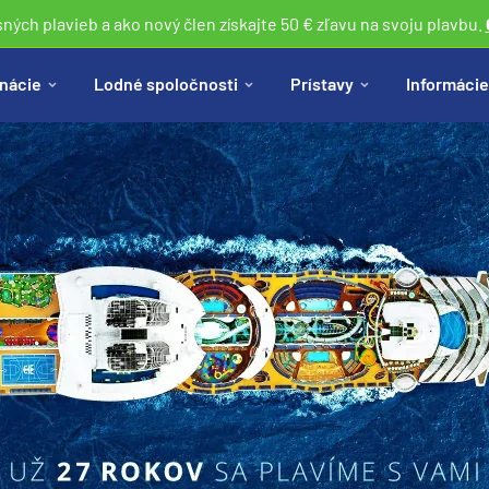
sných plavieb a ako nový člen získajte 50 € zľavu na svoju plavbu.
nácie
Lodné spoločnosti
Prístavy
Informácie