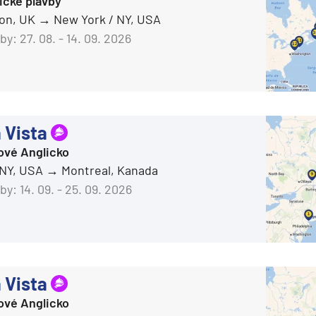
ické plavby
Oceania Regatta
on, UK
New York / NY, USA
Oceania Riviera
by:
27. 08. - 14. 09. 2026
Oceania Sirena
Oceania Vista
ie
Potvrdiť
zrušiť výber
 Vista
ové Anglicko
 NY, USA
Montreal, Kanada
by:
14. 09. - 25. 09. 2026
a
ra a Maroko
 Vista
ové Anglicko