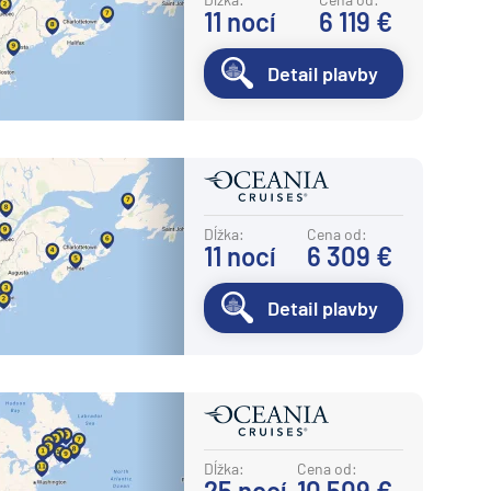
11
nocí
6 119 €
Detail plavby
Dĺžka:
Cena od:
11
nocí
6 309 €
Detail plavby
Dĺžka:
Cena od:
25
nocí
10 509 €