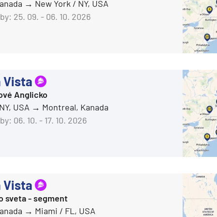
Kanada
New York / NY, USA
deira
by:
25. 09. - 06. 10. 2026
ka
 Vista
ové Anglicko
rika
 NY, USA
Montreal, Kanada
by:
06. 10. - 17. 10. 2026
 Vista
o
o sveta - segment
Kanada
Miami / FL, USA