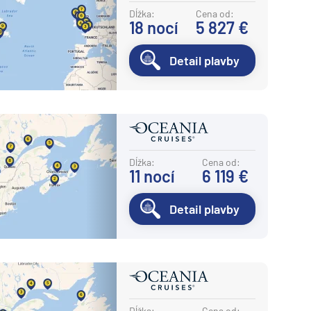
Potvrdiť
Dĺžka:
Cena od:
18
nocí
5 827 €
Detail plavby
Dĺžka:
Cena od:
11
nocí
6 119 €
Detail plavby
Dĺžka:
Cena od: