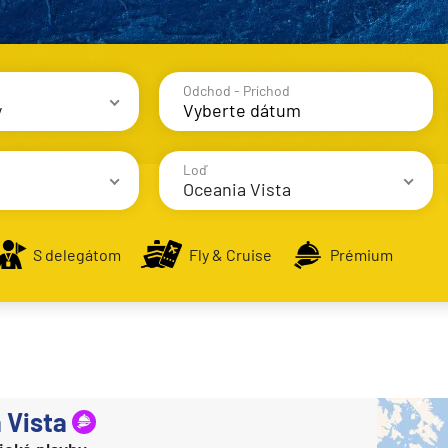
Odchod - Príchod
y
avy
Loď
Oceania Vista
S delegátom
Fly & Cruise
Prémium
Oceania Cruises
Oceania Allura
alsko
Oceania Insignia
e
Oceania Marina
 Vista
Oceania Nautica