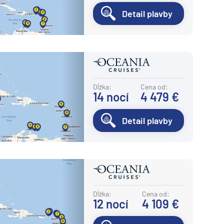
Detail plavby
Dĺžka:
Cena od:
14
nocí
4 479 €
Detail plavby
Dĺžka:
Cena od:
12
nocí
4 109 €