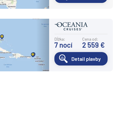
Dĺžka:
Cena od:
7
nocí
2 559 €
Detail plavby
ledujúca strana