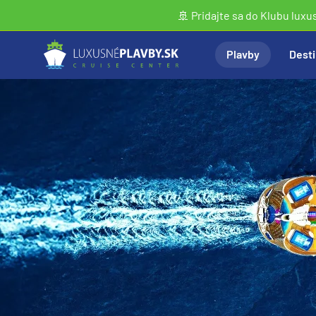
🚢 Pridajte sa do Klubu luxu
Plavby
Desti
Vyhľadať