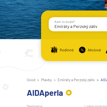
Kam to bude?
Emiráty a Perzský záliv
Destinácie
Príst
Rodinné
Akciové
Stredomorie
Stredomorie
Úvod
Plavby
Emiráty a Perzský záliv
Stredomorie a Portug
AID
Východné Stredomori
AIDAperla
Západné Stredomorie
Severná Európa
Destinácia
Lodná spoločn