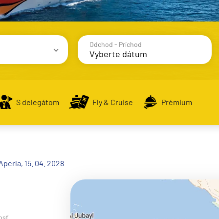
Odchod - Príchod
avy
S delegátom
Fly & Cruise
Prémium
alsko
Aperla, 15. 04. 2028
e
osť