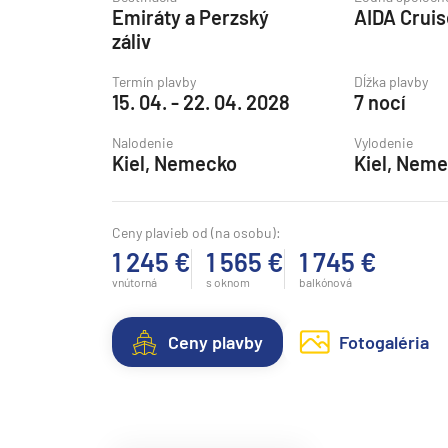
Emiráty a Perzský
AIDA Crui
Grónsko
záliv
Island
Termín plavby
Dĺžka plavby
Nórske fjordy
15. 04. - 22. 04. 2028
7 nocí
Nórske fjordy a Pobalt
Nalodenie
Vylodenie
Pobaltie
Kiel, Nemecko
Kiel, Nem
Severná Európa
Severozápadná Európa
Ceny plavieb od (na osobu):
1 245 €
1 565 €
1 745 €
Britské ostrovy a Írsko
vnútorná
s oknom
balkónová
Pobrežie Európy
Severozápadná Európ
Ceny plavby
Fotogaléria
Kanárske ostrovy, Madei
Azorské ostrovy
Kanárske ostrovy