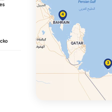
ses
ie
ecko
a
ra a Maroko