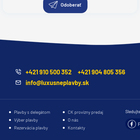
Odoberať
+421 910 500 352
+421 904 805 356
info@luxusneplavby.sk
Sledujt
Plavby s delegátom
CK provízny predaj
Výber plavby
O nás
Rezervácia plavby
Kontakty
segment