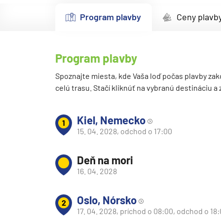
Kanárske ostrovy a Ma
Program plavby
Ceny plavb
Karibik a Stredná Ameri
Bahamy
Program plavby
Bermudy
Južný Karibik
Spoznajte miesta, kde Vaša loď počas plavby zak
celú trasu. Stačí kliknúť na vybranú destináciu a
Kalifornia a Mexiko
Karibik a Stredná Ame
Kiel, Nemecko
1
Východný Karibik
15. 04. 2028, odchod o 17:00
Západný Karibik
Deň na mori
Severná Amerika
16. 04. 2028
Aljaška
Kanada a Nové Anglick
Oslo, Nórsko
2
Západné pobrežie USA
17. 04. 2028, príchod o 08:00, odchod o 18