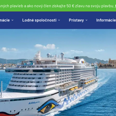
sných plavieb a ako nový člen získajte 50 € zľavu na svoju plavbu.
nácie
Lodné spoločnosti
Prístavy
Informácie