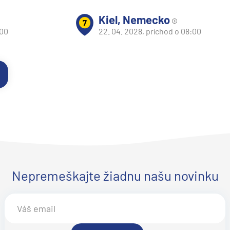
Kiel, Nemecko
7
:00
22. 04. 2028, príchod o 08:00
v
Nepremeškajte žiadnu našu novinku
d