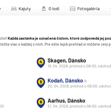
deira
y
Kajuty
O lodi
Fotogaléria
ka
otví!
Každá zastávka je označená číslom, ktoré zodpovedá jej poz
 zistíte viac o každej z nich. Pre ešte lepší prehľad si môžete cel
rika
Skagen, Dánsko
4
19. 04. 2028, príchod o 08:00, odchod
Kodaň, Dánsko
5
20. 04. 2028, príchod o 09:00, odcho
o
Aarhus, Dánsko
6
:00
21. 04. 2028, príchod o 08:00, odchod