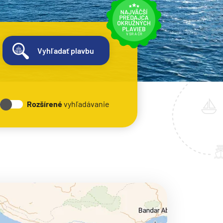
Vyhľadať plavbu
Rozšírené
vyhľadávanie