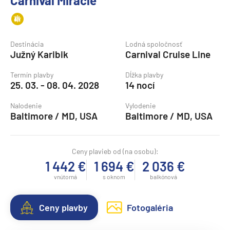
Carnival Miracle
Destinácia
Lodná spoločnosť
Južný Karibik
Carnival Cruise Line
Termín plavby
Dĺžka plavby
25. 03. - 08. 04. 2028
14 nocí
Nalodenie
Vylodenie
Baltimore / MD, USA
Baltimore / MD, USA
Ceny plavieb od (na osobu):
1 442 €
1 694 €
2 036 €
vnútorná
s oknom
balkónová
Ceny plavby
Fotogaléria