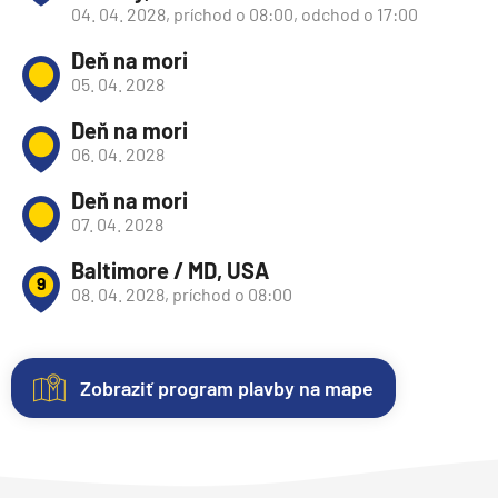
04. 04. 2028, príchod o 08:00, odchod o 17:00
Deň na mori
05. 04. 2028
Deň na mori
06. 04. 2028
Deň na mori
07. 04. 2028
Baltimore / MD, USA
9
08. 04. 2028, príchod o 08:00
Zobraziť program plavby na mape
Nezáväzná
Kajuty
O
Fotogaléria
Hodnotenie
rezervácia
lodi
Každá
Vitajte
Spokojnosť
plavby
loď
vo
zákazníkov