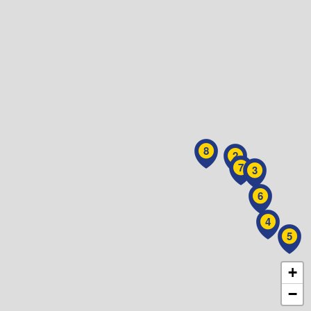
8
2
7
3
6
4
5
+
−