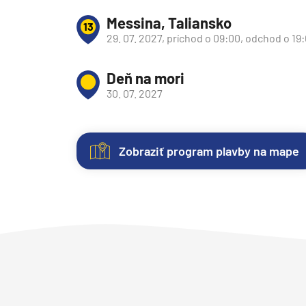
Messina, Taliansko
Plavby okolo sveta
13
29. 07. 2027, príchod o 09:00, odchod o 19
Expedičné plavby
Antarktída
Deň na mori
Arktída
30. 07. 2027
Expedičné plavby
Galapágy
Zobraziť program plavby na mape
Nezáväzná
Kajuty
O
Fotogaléria
Hodnotenie
Potvrdiť
zrušiť výber
rezervácia
lodi
Každá
Vitajte
Spokojnosť
plavby
loď
vo
zákazníkov
ponúka
fotogalérii
na
Plavebná
Uvedené
niekoľko
lode
prvom
spoločnosť:
Princess
ceny
kategórií
Sun
mieste.
Cruises
sú
kajút
Princess
Sme
.
Loď Sun Princess®
aktualizované
–
Objavte
radi