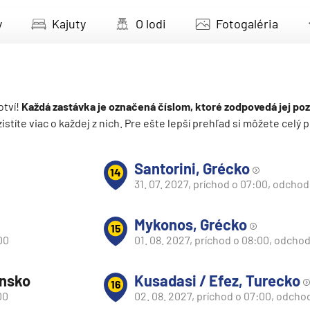
deira
y
Kajuty
O lodi
Fotogaléria
ka
otví!
Každá zastávka je označená číslom, ktoré zodpovedá jej poz
 zistíte viac o každej z nich. Pre ešte lepší prehľad si môžete cel
rika
Santorini, Grécko
14
31. 07. 2027, príchod o 07:00, odchod
Mykonos, Grécko
15
00
01. 08. 2027, príchod o 08:00, odchod
o
ansko
Kusadasi / Efez, Turecko
16
00
02. 08. 2027, príchod o 07:00, odcho