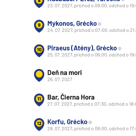
8
Afrika
23. 07. 2027, príchod o 09:00, odchod o 19
Indický oceán
Seychely a Maurícius
Mykonos, Grécko
9
24. 07. 2027, príchod o 07:00, odchod o 21
Havaj a Južný Pacifik
Havajské ostrovy
Piraeus (Atény), Grécko
10
Tahiti a Južný Pacifik
25. 07. 2027, príchod o 06:00, odchod o 19
Repozičné plavby
Deň na mori
Repozičné plavby
26. 07. 2027
Transatlantické plavby
⇆ Panamský kanál
Bar, Čierna Hora
11
27. 07. 2027, príchod o 07:30, odchod o 18
⇆ Pobrežie Európy
⇆ Suezský prieplav
Korfu, Grécko
12
Plavby okolo sveta
28. 07. 2027, príchod o 08:00, odchod o 17
Plavba okolo sveta - 