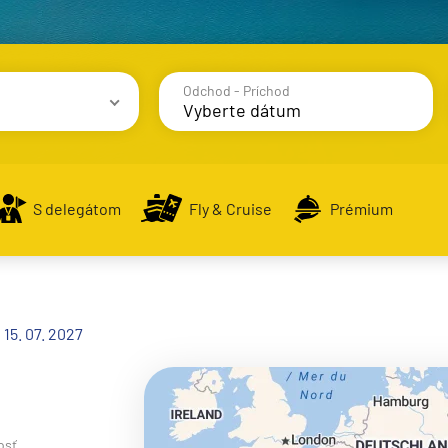
Odchod - Príchod
avy
S delegátom
Fly & Cruise
Prémium
alsko
 15. 07. 2027
e
osť