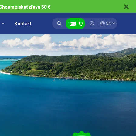
Chcem získať zľavu 50 €
Vyhľadávanie
Prihlásiť
Kontakt
SK
Zobraziť kontakty