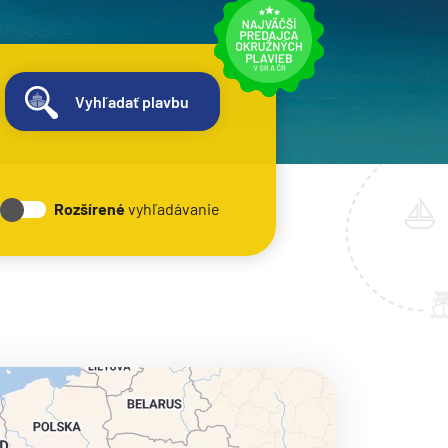
Vyhľadať plavbu
Rozšírené
vyhľadávanie