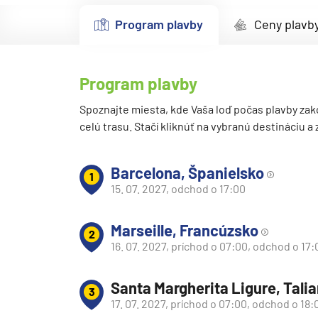
Kanárske ostrovy a Ma
Program plavby
Ceny plavb
Karibik a Stredná Ameri
Bahamy
Program plavby
Bermudy
Južný Karibik
Spoznajte miesta, kde Vaša loď počas plavby zak
celú trasu. Stačí kliknúť na vybranú destináciu a
Kalifornia a Mexiko
Karibik a Stredná Ame
Barcelona, Španielsko
1
Východný Karibik
15. 07. 2027, odchod o 17:00
Západný Karibik
Marseille, Francúzsko
Severná Amerika
2
16. 07. 2027, príchod o 07:00, odchod o 17:
Aljaška
Kanada a Nové Anglick
Santa Margherita Ligure, Tali
3
Západné pobrežie USA
17. 07. 2027, príchod o 07:00, odchod o 18: