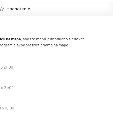
Hodnotenie
ícii na mape
, aby ste mohli jednoducho sledovať
ý program plavby prezrieť priamo na mape.
 o 21:00
 o 21:00
d o 16:00