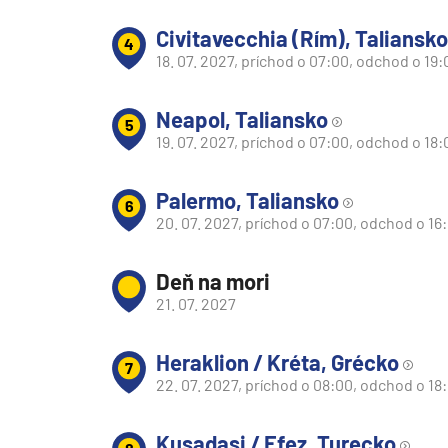
Južná Amerika
Civitavecchia (Rím), Taliansko
4
Južná Amerika
18. 07. 2027, príchod o 07:00, odchod o 19:
Arabský polostrov
Červené more
Neapol, Taliansko
5
19. 07. 2027, príchod o 07:00, odchod o 18:
Emiráty a Perzský záliv
Ázia
Palermo, Taliansko
6
Ázia
20. 07. 2027, príchod o 07:00, odchod o 16
India
Deň na mori
Japonsko
21. 07. 2027
Juhovýchodná Ázia
Austrália a Nový Zéland
Heraklion / Kréta, Grécko
7
Austrália a Nový Zélan
22. 07. 2027, príchod o 08:00, odchod o 18
Afrika a Indický oceán
Kusadasi / Efez, Turecko