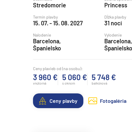
Stredomorie
Princess
Grónsko
Island
Termín plavby
Dĺžka plavby
15. 07. - 15. 08. 2027
31 nocí
Nórske fjordy
Nalodenie
Vylodenie
Nórske fjordy a Pobalt
Barcelona,
Barcelona,
Pobaltie
Španielsko
Španielsk
Severná Európa
Severozápadná Európa
Ceny plavieb od (na osobu):
3 960 €
5 060 €
5 748 €
Britské ostrovy a Írsko
vnútorná
s oknom
balkónová
Pobrežie Európy
Severozápadná Európ
Ceny plavby
Fotogaléria
Kanárske ostrovy, Madei
Azorské ostrovy
Kanárske ostrovy