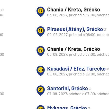
Chania / Kreta, Grécko
17
00
03. 08. 2027, príchod o 07:00, odcho
Piraeus (Atény), Grécko
18
00
04. 08. 2027, príchod o 06:00, odcho
Chania / Kreta, Grécko
19
:00
05. 08. 2027, príchod o 07:00, odcho
Kusadasi / Efez, Turecko
20
06. 08. 2027, príchod o 09:00, odcho
Santorini, Grécko
21
d
:00
07. 08. 2027, príchod o 07:00, odcho
Mykonos, Grécko