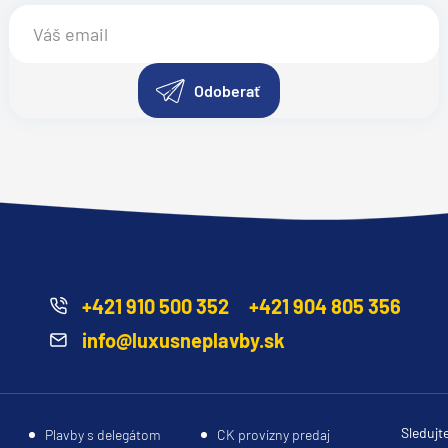
Odoberať
+421 910 500 352
+421 904 805 356
info@luxusneplavby.sk
Sledujt
Plavby s delegátom
CK provízny predaj