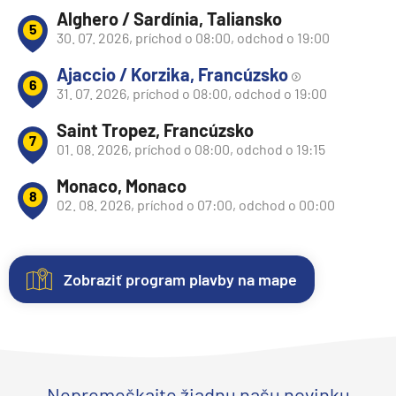
Alghero / Sardínia, Taliansko
5
30. 07. 2026, príchod o 08:00, odchod o 19:00
Ajaccio / Korzika, Francúzsko
6
31. 07. 2026, príchod o 08:00, odchod o 19:00
Saint Tropez, Francúzsko
7
01. 08. 2026, príchod o 08:00, odchod o 19:15
Monaco, Monaco
8
02. 08. 2026, príchod o 07:00, odchod o 00:00
Zobraziť program plavby na mape
Kajuty
O
Fotogaléria
lodi
Každá
Vitajte
loď
vo
Plavebná
ponúka
fotogalérii
Nepremeškajte žiadnu našu novinku