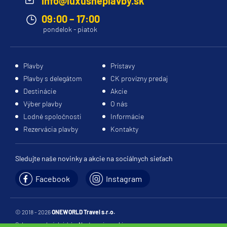
info@luxusneplavby.sk
vied
správnej
prvotriedne
09:00 – 17:00
na
kajuty
vybavenie
pondelok - piatok
univerzite
môže
a
v
výrazne
inšpirujte
Miami.
ovplyvniť
sa
Plavby
Prístavy
Trieda:
Nova
váš
na
Plavby s delegátom
CK provízny predaj
class
zážitok
svoju
Destinácie
Akcie
Sesterské
z
ďalšiu
Výber plavby
O nás
lode:
Silver
plavby.
nezabudnuteľnú
Lodné spoločnosti
Informácie
Nova
Prezrite
plavbu.
Rezervácia plavby
Kontakty
Hybridný energetický systém využíva tri
si
zdroje
našu
paliva:
ponuku
Sledujte naše novinky a akcie na sociálnych sieťach
palivové
a
Facebook
Instagram
články,
objavte,
technológiu
ktorá
batérií
kajuta
© 2018 - 2026
ONEWORLD Travel s.r.o.
a
vám
Ochrana osobných údajov
Nastavenia cookies