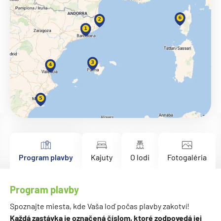
Program plavby
Kajuty
O lodi
Fotogaléria
Program plavby
Spoznajte miesta, kde Vaša loď počas plavby zakotví!
Každá zastávka je označená číslom, ktoré zodpovedá jej