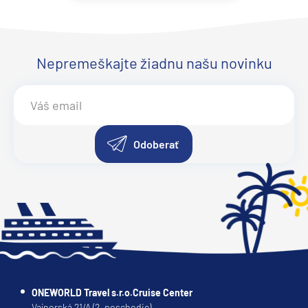
Nepremeškajte žiadnu našu novinku
Odoberať
ONEWORLD Travel s.r.o.Cruise Center
Vajnorská 21/A (2. poschodie)