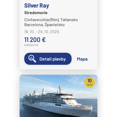
Silver Ray
Stredomorie
Civitavecchia (Rím), Taliansko
Barcelona, Španielsko
18. 10. - 29. 10. 2026
11 200 €
balkónová
Detail plavby
Mapa
10
nocí