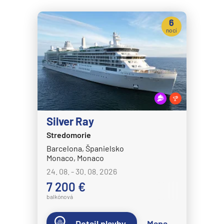
6
nocí
Silver Ray
Stredomorie
Barcelona, Španielsko
Monaco, Monaco
24. 08. - 30. 08. 2026
7 200 €
balkónová
Detail plavby
Mapa