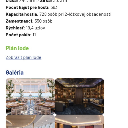
Dĺžka:
244,16 m /
Šírka:
30, 3 m
Počet kajút pre hostí:
363
Kapacita hostia:
728 osôb pri 2-lôžkovej obsadenosti
Zamestnanci:
550 osôb
Rýchlosť:
19,4 uzlov
Počet palúb:
11
Plán lode
Zobraziť plán lode
Galéria