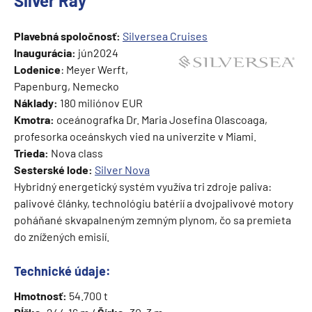
Silver Ray
Plavebná spoločnosť:
Silversea Cruises
Inaugurácia:
jún2024
Lodenice
: Meyer Werft,
Papenburg, Nemecko
Náklady:
180 miliónov EUR
Kmotra:
oceánografka Dr. Maria Josefina Olascoaga,
profesorka oceánskych vied na univerzite v Miami.
Trieda:
Nova class
Sesterské lode:
Silver Nova
Hybridný energetický systém využíva tri zdroje paliva:
palivové články, technológiu batérií a dvojpalivové motory
poháňané skvapalneným zemným plynom, čo sa premieta
do znížených emisií.
Technické údaje:
Hmotnosť:
54.700 t