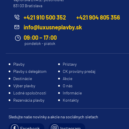
831 03 Bratislava
+421 910 500 352
+421 904 805 356
info@luxusneplavby.sk
09:00 – 17:00
pondelok - piatok
Plavby
Prístavy
Plavby s delegátom
CK provízny predaj
Destinácie
Akcie
Výber plavby
O nás
Lodné spoločnosti
Informácie
Rezervácia plavby
Kontakty
Sledujte naše novinky a akcie na sociálnych sieťach
Facebook
Instagram