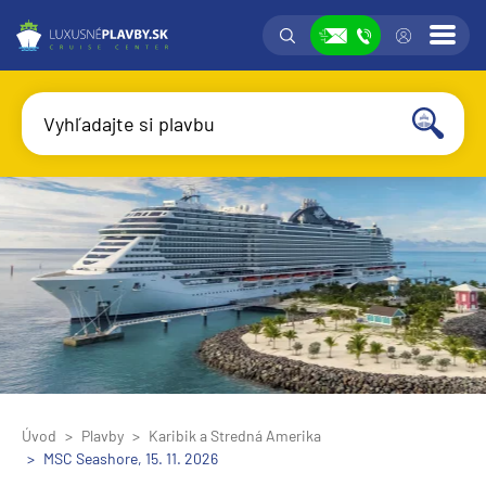
Vyhľadávanie
Prih
Zobraziť
Vyhľadajte si plavbu
Vyhľadať
Úvod
Plavby
Karibik a Stredná Amerika
MSC Seashore, 15. 11. 2026