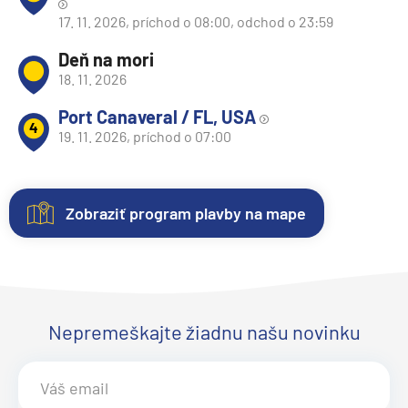
17. 11. 2026, príchod o 08:00, odchod o 23:59
Deň na mori
18. 11. 2026
Port Canaveral / FL, USA
4
19. 11. 2026, príchod o 07:00
Zobraziť program plavby na mape
Nezáväzná
Kajuty
O
Fotogaléria
Hodnotenie
rezervácia
lodi
Každá
Vitajte
Spokojnosť
plavby
loď
vo
zákazníkov
Plavebná
Uvedené
ponúka
fotogalérii
na
Nepremeškajte žiadnu našu novinku
spoločnosť:
MSC
ceny
niekoľko
lode
prvom
Crociere
sú
kategórií
MSC
mieste.
Inaugurácia:
aktualizované
kajút
Seashore
Sme
.
v