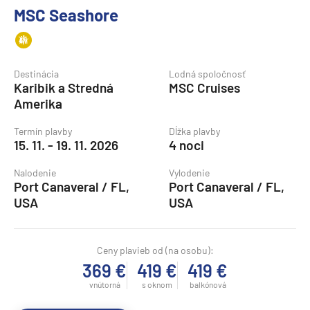
MSC Seashore
Destinácia
Lodná spoločnosť
Karibik a Stredná
MSC Cruises
Amerika
Termín plavby
Dĺžka plavby
15. 11. - 19. 11. 2026
4 noci
Nalodenie
Vylodenie
Port Canaveral / FL,
Port Canaveral / FL,
USA
USA
Ceny plavieb od (na osobu):
369 €
419 €
419 €
vnútorná
s oknom
balkónová