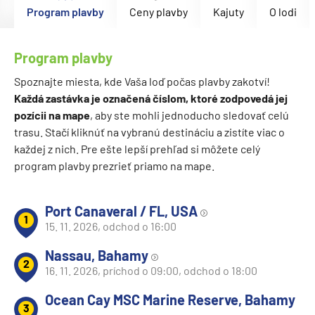
Program plavby
Ceny plavby
Kajuty
O lodi
Program plavby
Spoznajte miesta, kde Vaša loď počas plavby zakotví!
Každá zastávka je označená číslom, ktoré zodpovedá jej
pozícii na mape
, aby ste mohli jednoducho sledovať celú
trasu. Stačí kliknúť na vybranú destináciu a zistíte viac o
každej z nich. Pre ešte lepší prehľad si môžete celý
program plavby prezrieť priamo na mape.
Port Canaveral / FL, USA
1
15. 11. 2026, odchod o 16:00
Nassau, Bahamy
2
16. 11. 2026, príchod o 09:00, odchod o 18:00
Ocean Cay MSC Marine Reserve, Bahamy
3