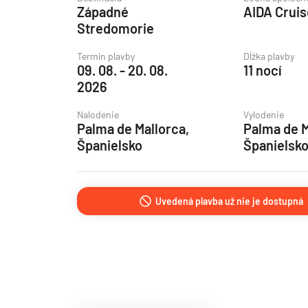
Západné
AIDA Crui
Grónsko
Stredomorie
Island
Termín plavby
Dĺžka plavby
Nórske fjordy
09. 08. - 20. 08.
11 nocí
2026
Nórske fjordy a Pobalt
Pobaltie
Nalodenie
Vylodenie
Palma de Mallorca,
Palma de M
Severná Európa
Španielsko
Španielsk
Severozápadná Európa
Britské ostrovy a Írsko
Uvedená plavba už nie je dostupná
Pobrežie Európy
Severozápadná Európ
Kanárske ostrovy, Madei
Azorské ostrovy
Kanárske ostrovy