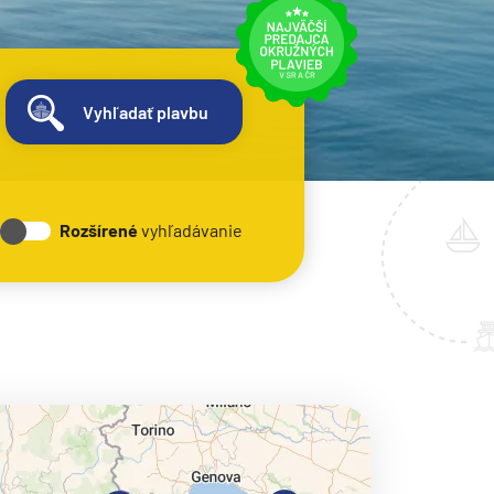
Vyhľadať plavbu
Rozšírené
vyhľadávanie