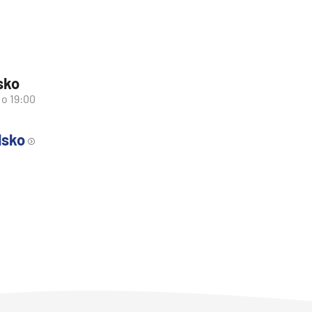
sko
 o 19:00
lsko