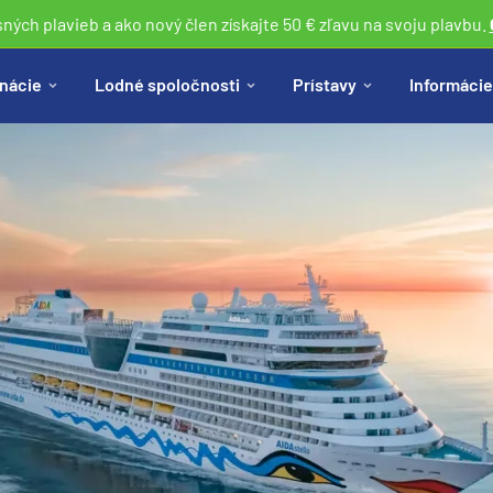
sných plavieb a ako nový člen získajte 50 € zľavu na svoju plavbu.
nácie
Lodné spoločnosti
Prístavy
Informácie