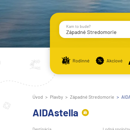
Kam to bude?
Západné Stredomorie
Destinácie
Príst
Rodinné
Akciové
Stredomorie
Stredomorie
Úvod
Plavby
Západné Stredomorie
Stredomorie a Portug
AIDA
Východné Stredomori
AIDAstella
Západné Stredomorie
Severná Európa
Destinácia
Lodná spoločn