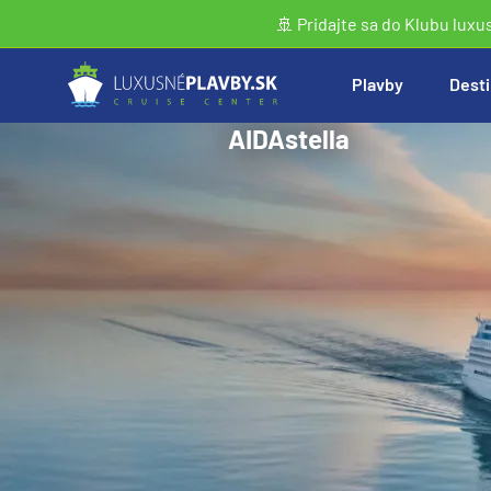
🚢 Pridajte sa do Klubu luxu
Plavby
Desti
AIDAstella
Vyhľadať