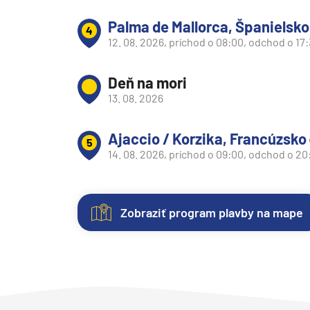
Južná Amerika
Palma de Mallorca, Španielsko
4
Južná Amerika
12. 08. 2026, príchod o 08:00, odchod o 17
Arabský polostrov
Červené more
Deň na mori
13. 08. 2026
Emiráty a Perzský záliv
Ázia
Ajaccio / Korzika, Francúzsko
5
Ázia
14. 08. 2026, príchod o 09:00, odchod o 20
India
Japonsko
Zobraziť program plavby na mape
Juhovýchodná Ázia
Kajuty
O
Fotogaléria
Hodnotenie
Austrália a Nový Zéland
lodi
Austrália a Nový Zélan
Každá
Vitajte
Spokojnosť
loď
vo
zákazníkov
Afrika a Indický oceán
ponúka
fotogalérii
na
Lodná