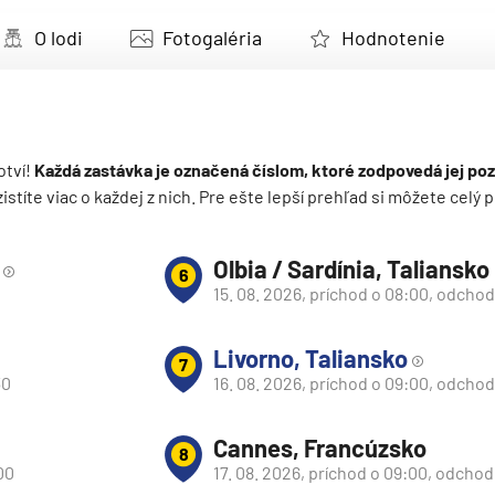
deira
O lodi
Fotogaléria
Hodnotenie
ka
otví!
Každá zastávka je označená číslom, ktoré zodpovedá jej poz
 zistíte viac o každej z nich. Pre ešte lepší prehľad si môžete cel
rika
Olbia / Sardínia, Taliansko
6
15. 08. 2026, príchod o 08:00, odchod
Livorno, Taliansko
7
30
16. 08. 2026, príchod o 09:00, odcho
o
Cannes, Francúzsko
8
00
17. 08. 2026, príchod o 09:00, odchod