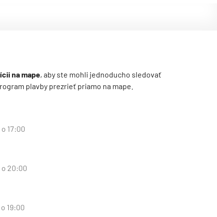
ícii na mape
, aby ste mohli jednoducho sledovať
ý program plavby prezrieť priamo na mape.
 o 17:00
d o 20:00
 o 19:00