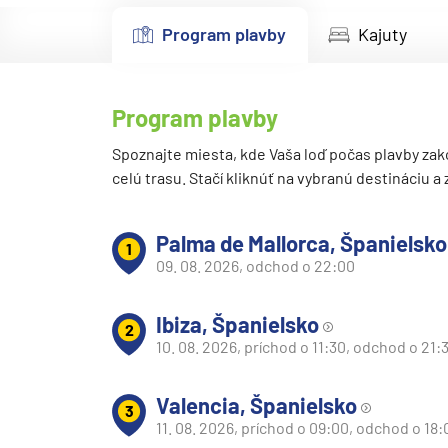
Kanárske ostrovy a Ma
Program plavby
Kajuty
Karibik a Stredná Ameri
Bahamy
Program plavby
Bermudy
Južný Karibik
Spoznajte miesta, kde Vaša loď počas plavby zak
celú trasu. Stačí kliknúť na vybranú destináciu a
Kalifornia a Mexiko
Karibik a Stredná Ame
Palma de Mallorca, Španielsko
1
Východný Karibik
09. 08. 2026, odchod o 22:00
Západný Karibik
Ibiza, Španielsko
Severná Amerika
2
10. 08. 2026, príchod o 11:30, odchod o 21:
Aljaška
Kanada a Nové Anglick
Valencia, Španielsko
3
Západné pobrežie USA
11. 08. 2026, príchod o 09:00, odchod o 18: