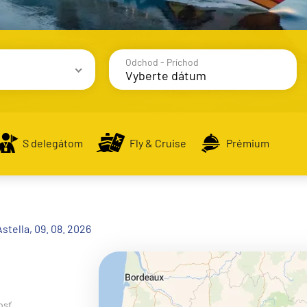
Odchod - Príchod
avy
S delegátom
Fly & Cruise
Prémium
alsko
stella, 09. 08. 2026
e
osť