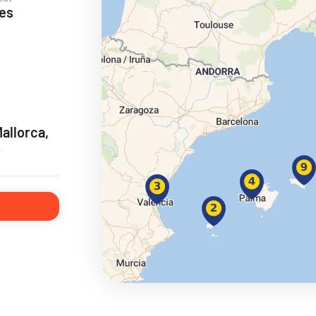
ses
ie
allorca,
o
a
ra a Maroko