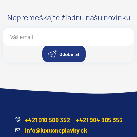
Nepremeškajte žiadnu našu novinku
Odoberať
+421 910 500 352
+421 904 805 356
info@luxusneplavby.sk
segment