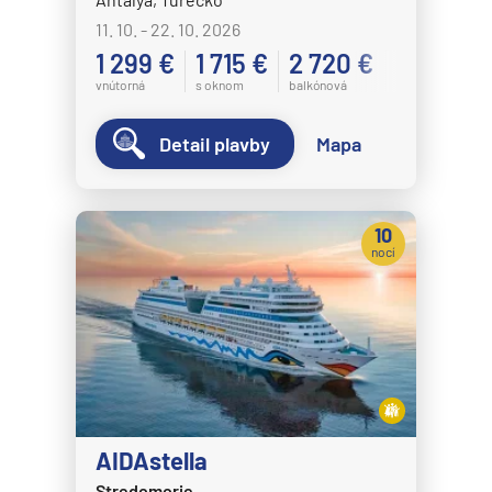
11. 10. - 22. 10. 2026
1 299 €
1 715 €
2 720 €
vnútorná
s oknom
balkónová
Detail plavby
Mapa
10
nocí
AIDAstella
Stredomorie