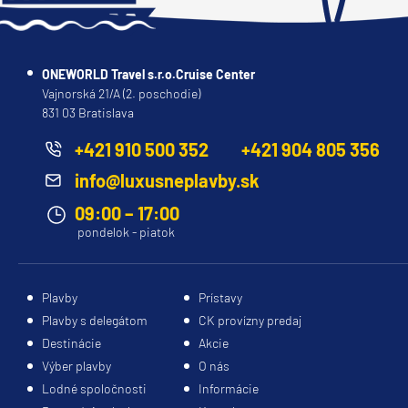
ONEWORLD Travel s.r.o.Cruise Center
Vajnorská 21/A (2. poschodie)
831 03 Bratislava
+421 910 500 352
+421 904 805 356
info@luxusneplavby.sk
09:00 – 17:00
pondelok - piatok
Plavby
Prístavy
Plavby s delegátom
CK provízny predaj
Destinácie
Akcie
Výber plavby
O nás
Lodné spoločnosti
Informácie