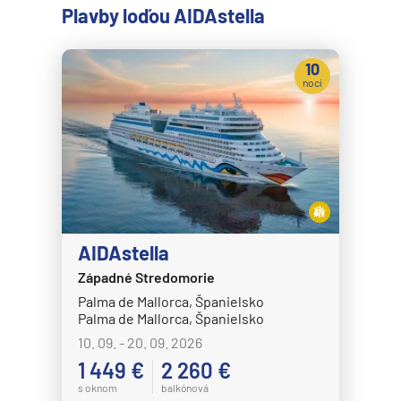
Plavby loďou AIDAstella
10
nocí
AIDAstella
Západné Stredomorie
Palma de Mallorca, Španielsko
Palma de Mallorca, Španielsko
10. 09. - 20. 09. 2026
1 449 €
2 260 €
s oknom
balkónová