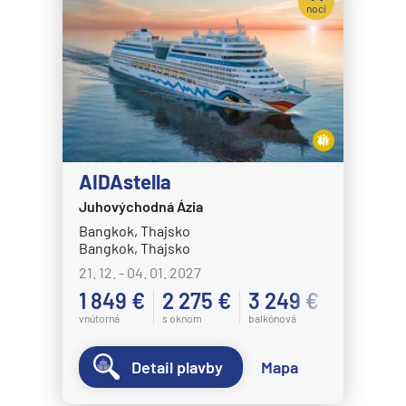
nocí
AIDAstella
Juhovýchodná Ázia
Bangkok, Thajsko
Bangkok, Thajsko
21. 12. - 04. 01. 2027
1 849 €
2 275 €
3 249 €
vnútorná
s oknom
balkónová
Detail plavby
Mapa