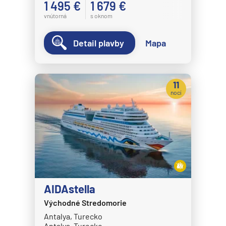
1 495 €
1 679 €
vnútorná
s oknom
Detail plavby
Mapa
11
nocí
AIDAstella
Východné Stredomorie
Antalya, Turecko
Antalya, Turecko