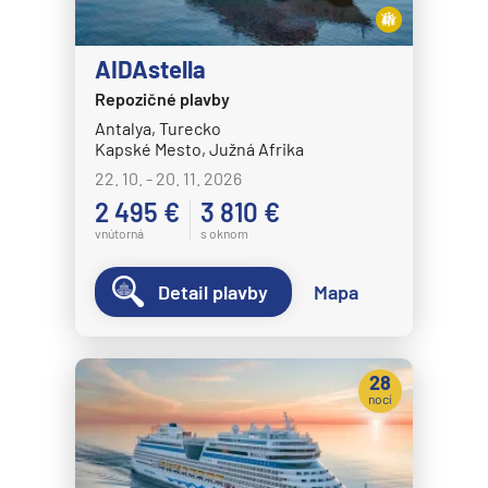
AIDAstella
Repozičné plavby
Antalya, Turecko
Kapské Mesto, Južná Afrika
22. 10. - 20. 11. 2026
2 495 €
3 810 €
vnútorná
s oknom
Detail plavby
Mapa
28
nocí