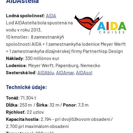
AIDAstella
Lodná spoločnosť
:
AIDA
Loď AIDAstella bola spustená na
vodu v roku 2013.
10 kmotier: 8 zamestnankýň
spoločnosti AIDA + 1 zamestnankyňa lodenice Meyer Werft
+ 1 zamestnankyňa dizajnérskej firmy Partnerhisp Design
Náklady
: 330 miliónov eur
Lodenice
: Meyer Werft, Papenburg, Nemecko
Sesterská loď
:
AIDAblu
,
AIDAmar
,
AIDAsol
Technické údaje:
Tonáž
: 71.304 t
Dĺžka
: 253 m /
Šírka
: 32 m /
Ponor
: 7,3 m
Rýchlosť
: 22 uzlov
Kapacita hostia
: 2.194 - pri dvojlôžkovom obsadení /
2.700 pri maximálom obsadení