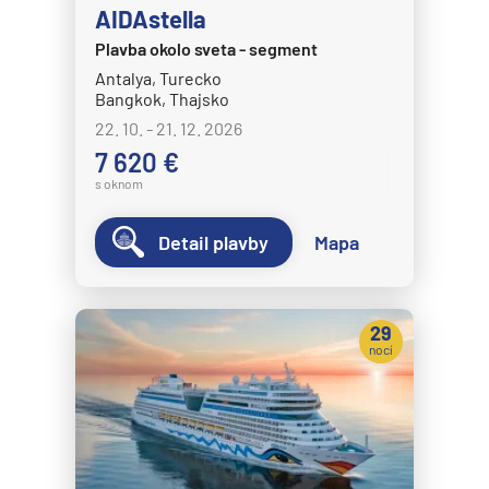
AIDAstella
Plavba okolo sveta - segment
Antalya, Turecko
Bangkok, Thajsko
22. 10. - 21. 12. 2026
7 620 €
s oknom
Detail plavby
Mapa
29
nocí