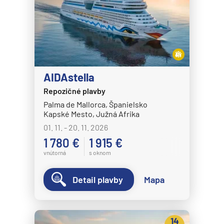
AIDAstella
Repozičné plavby
Palma de Mallorca, Španielsko
Kapské Mesto, Južná Afrika
01. 11. - 20. 11. 2026
1 780 €
1 915 €
vnútorná
s oknom
Detail plavby
Mapa
14