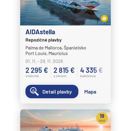
AIDAstella
Repozičné plavby
Palma de Mallorca, Španielsko
Port Louis, Maurícius
01. 11. - 29. 11. 2026
2 295 €
2 815 €
4 335 €
vnútorná
s oknom
balkónová
Detail plavby
Mapa
19
nocí