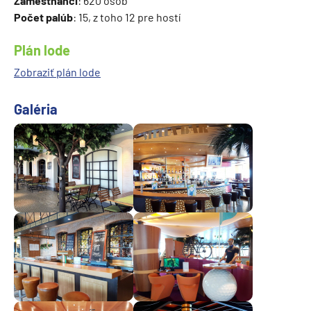
Zamestnanci
: 620 osôb
Počet palúb
: 15, z toho 12 pre hostí
Plán lode
Zobraziť plán lode
Galéria