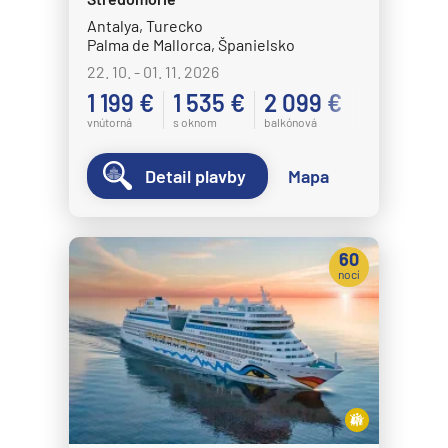
Antalya, Turecko
Palma de Mallorca, Španielsko
22. 10. - 01. 11. 2026
1 199 €
1 535 €
2 099 €
vnútorná
s oknom
balkónová
Detail plavby
Mapa
60
nocí